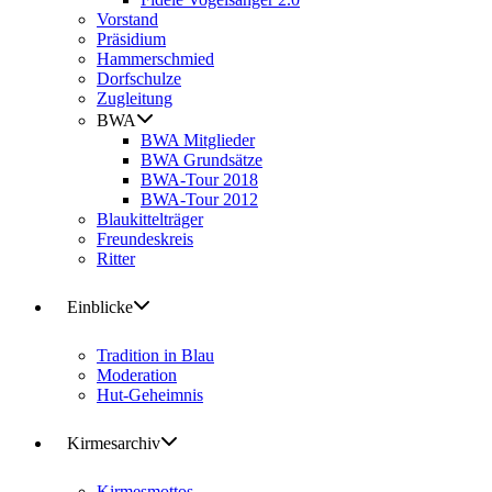
Vorstand
Präsidium
Hammerschmied
Dorfschulze
Zugleitung
BWA
BWA Mitglieder
BWA Grundsätze
BWA-Tour 2018
BWA-Tour 2012
Blaukittelträger
Freundeskreis
Ritter
Einblicke
Tradition in Blau
Moderation
Hut-Geheimnis
Kirmesarchiv
Kirmesmottos