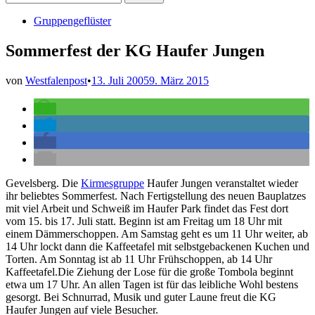
nach:
Veröffentlicht
Gruppengeflüster
in
Sommerfest der KG Haufer Jungen
von
Westfalenpost
•
13. Juli 2005
9. März 2015
Gevelsberg. Die
Kirmesgruppe
Haufer Jungen veranstaltet wieder
ihr beliebtes Sommerfest. Nach Fertigstellung des neuen Bauplatzes
mit viel Arbeit und Schweiß im Haufer Park findet das Fest dort
vom 15. bis 17. Juli statt. Beginn ist am Freitag um 18 Uhr mit
einem Dämmerschoppen. Am Samstag geht es um 11 Uhr weiter, ab
14 Uhr lockt dann die Kaffeetafel mit selbstgebackenen Kuchen und
Torten. Am Sonntag ist ab 11 Uhr Frühschoppen, ab 14 Uhr
Kaffeetafel.Die Ziehung der Lose für die große Tombola beginnt
etwa um 17 Uhr. An allen Tagen ist für das leibliche Wohl bestens
gesorgt. Bei Schnurrad, Musik und guter Laune freut die KG
Haufer Jungen auf viele Besucher.