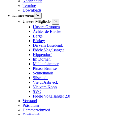
Nachrichten
Termine
Downloads
Untermenü
Kirmesverein
anzeigen
Untermenü
Unsere Mitglieder
anzeigen
Unsere Gruppen
Ächter de Biecke
Berge
Börkey
Dä vam Lusebrink
Fidele Vogelsanger
Hippendorf
Im Dörnen
Mühlenhämmer
Pinass Brumse
Schnellmark
Silschede
Vie ut Asbi´eck
Vie vam Kopp
SVG
Fidele Vogelsanger 2.0
Vorstand
Präsidium
Hammerschmied
Dorfschulze