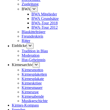
Zugleitung
Untermenü
BWA
anzeigen
BWA Mitglieder
BWA Grundsätze
BWA-Tour 2018
BWA-Tour 2012
Blaukittelträger
Freundeskreis
Ritter
Untermenü
Einblicke
anzeigen
Tradition in Blau
Moderation
Hut-Geheimnis
Untermenü
Kirmesarchiv
anzeigen
Kirmesmottos
Kirmesplaketten
Kirmesplakate
Kirmeskrüge
Kirmesmauer
Kirmeszug
Kirmesabende
Musikgeschichte
Kirmes-Kompass
Spenden