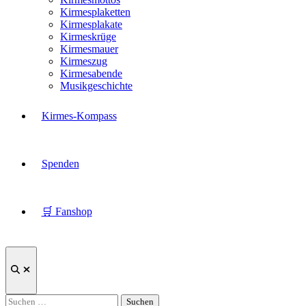
Kirmesplaketten
Kirmesplakate
Kirmeskrüge
Kirmesmauer
Kirmeszug
Kirmesabende
Musikgeschichte
Kirmes-Kompass
Spenden
🛒 Fanshop
Suche
öffnen
Suchen