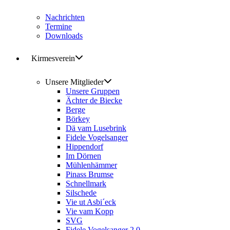
Nachrichten
Termine
Downloads
Kirmesverein
Unsere Mitglieder
Unsere Gruppen
Ächter de Biecke
Berge
Börkey
Dä vam Lusebrink
Fidele Vogelsanger
Hippendorf
Im Dörnen
Mühlenhämmer
Pinass Brumse
Schnellmark
Silschede
Vie ut Asbi´eck
Vie vam Kopp
SVG
Fidele Vogelsanger 2.0