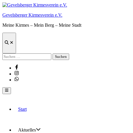
Zum
Inhalt
Gevelsberger Kirmesverein e.V.
springen
Meine Kirmes – Mein Berg – Meine Stadt
Suche
öffnen
Suchen
nach:
Facebook
Instagram
Whatsapp
Hauptmenü
Start
Aktuelles