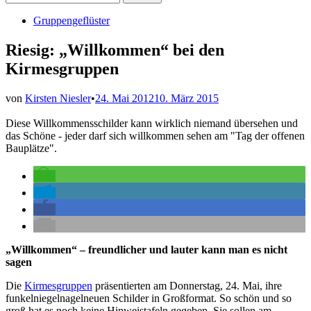
nach:
Veröffentlicht
Gruppengeflüster
in
Riesig: „Willkommen“ bei den
Kirmesgruppen
von
Kirsten Niesler
•
24. Mai 2012
10. März 2015
Diese Willkommensschilder kann wirklich niemand übersehen und
das Schöne - jeder darf sich willkommen sehen am "Tag der offenen
Bauplätze".
„Willkommen“ – freundlicher und lauter kann man es nicht
sagen
Die
Kirmesgruppen
präsentierten am Donnerstag, 24. Mai, ihre
funkelniegelnagelneuen Schilder in Großformat. So schön und so
groß hat es noch keine Hinweistafeln gegeben. Sie sollen am