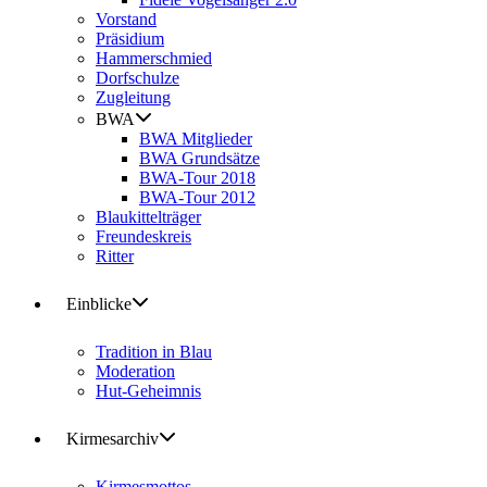
Vorstand
Präsidium
Hammerschmied
Dorfschulze
Zugleitung
BWA
BWA Mitglieder
BWA Grundsätze
BWA-Tour 2018
BWA-Tour 2012
Blaukittelträger
Freundeskreis
Ritter
Einblicke
Tradition in Blau
Moderation
Hut-Geheimnis
Kirmesarchiv
Kirmesmottos