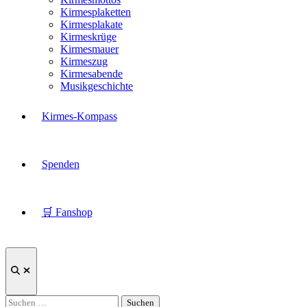
Kirmesplaketten
Kirmesplakate
Kirmeskrüge
Kirmesmauer
Kirmeszug
Kirmesabende
Musikgeschichte
Kirmes-Kompass
Spenden
🛒 Fanshop
Suche
öffnen
Suchen