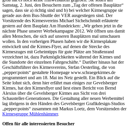
Samstag, 2. Juni, den Besuchern zum „Tag der offenen Bauplätze“
sagen, dass sie a) richtig sind und b) bei welcher Kirmesgruppe sie
gerade aus dem Bus-Shuttle der VER ausgestiegen sind. Der
Vorsitzende des Kirmesvereins Michael Sichelschmidt erläuterte
gestern auf dem Bauplatz Am Hundeicken: „Wir gehen jetzt in die
nächste Phase unserer Werbekampagne 2012. Wir öffnen uns damit
allen Menschen, die sich auf unseren Bauplätzen mal umschauen
wollen. In den vorherigen Phasen haben wir die Kirmesplakate
entwickelt und die Kirmes-Flyer, auf denen die Strecke des
Kirmeszuges mit Geheimtipps für gute Plätze am Straßenrand
verzeichnet ist, dazu Parkmöglichkeiten während der Kirmes und
die Standorte der einzelnen Fahrgeschäfte.“ Darüber hinaus hat der
Geschäftsführer des Kirmesvereins, Stefan Oesterling, die von
„pepper:points“ gestaltete Homepage www.schraegekirmes.de
programmiert und am 18. Mai ins Netz gestellt. Ein Blick auf die
Seite lohnt sich, denn hier erfährt man einiges zur Gevelsberger
Kirmes, hat den Kirmesflyer und liest einen Bericht von Bernd
Alexius über die Gevelsberger Kirmes aus Sicht von drei
Schausteller-Generationen. Die Gestaltung aller neuen Werbemittel
lag übrigens in den Händen des Gevelsberger Grafikdesign-Studios
„pepper:points“ zusammen mit Markus Loetz, dem Vorsitzenden der
Kirmesgruppe Mühlenhämmer
.
Offen für alle interessierten Besucher