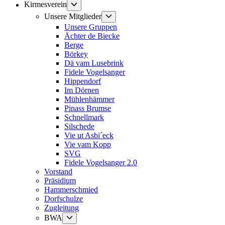
Untermenü
Kirmesverein
anzeigen
Untermenü
Unsere Mitglieder
anzeigen
Unsere Gruppen
Ächter de Biecke
Berge
Börkey
Dä vam Lusebrink
Fidele Vogelsanger
Hippendorf
Im Dörnen
Mühlenhämmer
Pinass Brumse
Schnellmark
Silschede
Vie ut Asbi´eck
Vie vam Kopp
SVG
Fidele Vogelsanger 2.0
Vorstand
Präsidium
Hammerschmied
Dorfschulze
Zugleitung
Untermenü
BWA