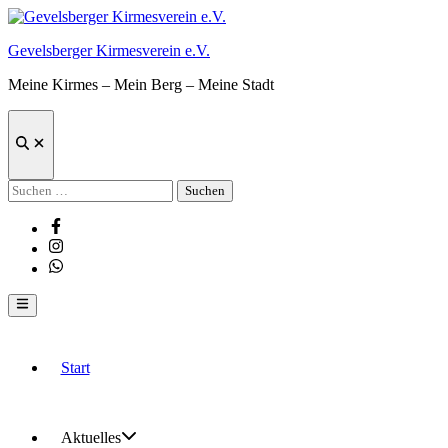
Zum
Inhalt
Gevelsberger Kirmesverein e.V.
springen
Meine Kirmes – Mein Berg – Meine Stadt
Suche
öffnen
Suchen
nach:
Facebook
Instagram
Whatsapp
Hauptmenü
Start
Aktuelles