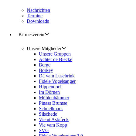
Nachrichten
Termine
Downloads
Kirmesverein
Unsere Mitglieder
Unsere Gruppen
Ächter de Biecke
Berge
Börkey
Dä vam Lusebrink
Fidele Vogelsanger
Hippendorf
Im Dörnen
Mühlenhämmer
Pinass Brumse
Schnellmark
Silschede
Vie ut Asbi´eck
Vie vam Kopp
SVG
Fidele Vogelsanger 2.0