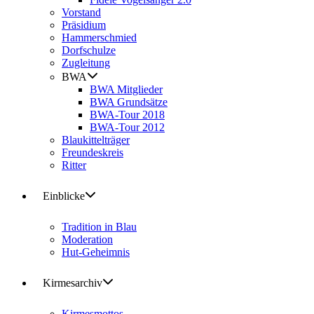
Vorstand
Präsidium
Hammerschmied
Dorfschulze
Zugleitung
BWA
BWA Mitglieder
BWA Grundsätze
BWA-Tour 2018
BWA-Tour 2012
Blaukittelträger
Freundeskreis
Ritter
Einblicke
Tradition in Blau
Moderation
Hut-Geheimnis
Kirmesarchiv
Kirmesmottos