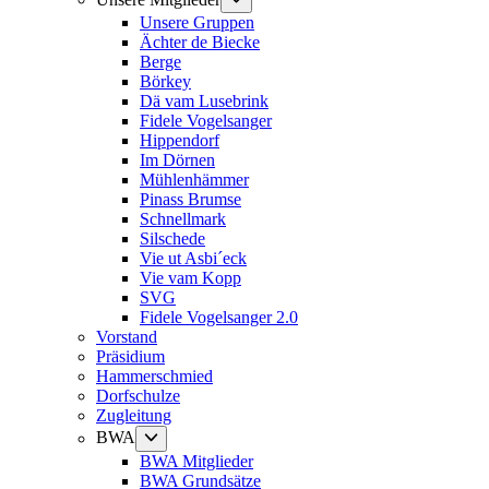
anzeigen
Unsere Gruppen
Ächter de Biecke
Berge
Börkey
Dä vam Lusebrink
Fidele Vogelsanger
Hippendorf
Im Dörnen
Mühlenhämmer
Pinass Brumse
Schnellmark
Silschede
Vie ut Asbi´eck
Vie vam Kopp
SVG
Fidele Vogelsanger 2.0
Vorstand
Präsidium
Hammerschmied
Dorfschulze
Zugleitung
Untermenü
BWA
anzeigen
BWA Mitglieder
BWA Grundsätze