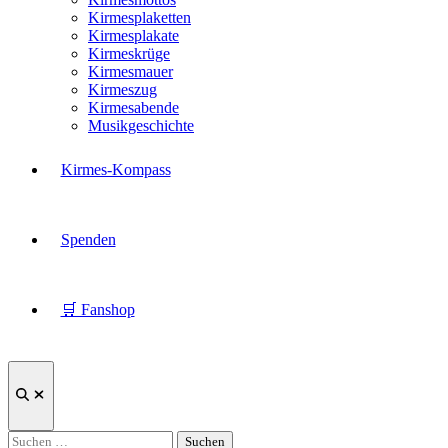
Kirmesplaketten
Kirmesplakate
Kirmeskrüge
Kirmesmauer
Kirmeszug
Kirmesabende
Musikgeschichte
Kirmes-Kompass
Spenden
🛒 Fanshop
Suche
öffnen
Suchen