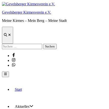
Zum
Inhalt
Gevelsberger Kirmesverein e.V.
springen
Meine Kirmes – Mein Berg – Meine Stadt
Suche
öffnen
Suchen
nach:
Facebook
Instagram
Whatsapp
Hauptmenü
Start
Aktuelles