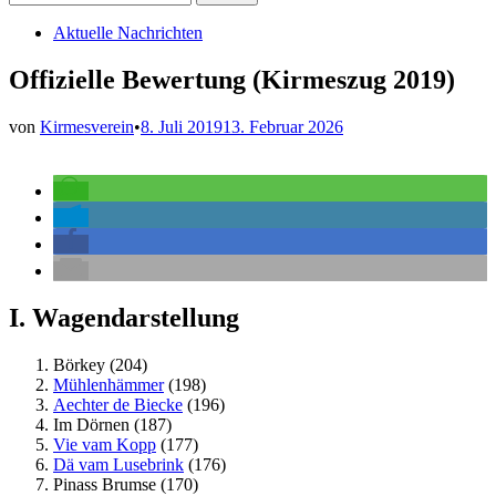
nach:
Veröffentlicht
Aktuelle Nachrichten
in
Offizielle Bewertung (Kirmeszug 2019)
von
Kirmesverein
•
8. Juli 2019
13. Februar 2026
I. Wagendarstellung
Börkey (204)
Mühlenhämmer
(198)
Aechter de Biecke
(196)
Im Dörnen (187)
Vie vam Kopp
(177)
Dä vam Lusebrink
(176)
Pinass Brumse (170)