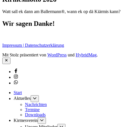
Watt sall ek dann am Ballermann®, wann ek op dä Kiärmis kann?
Wir sagen Danke!
Impressum | Datenschutzerklärung
Mit Stolz präsentiert von
WordPress
und
HybridMag
.
Schließen
Facebook
Instagram
Whatsapp
Start
Untermenü
Aktuelles
anzeigen
Nachrichten
Termine
Downloads
Untermenü
Kirmesverein
anzeigen
Untermenü
Unsere Mitglieder