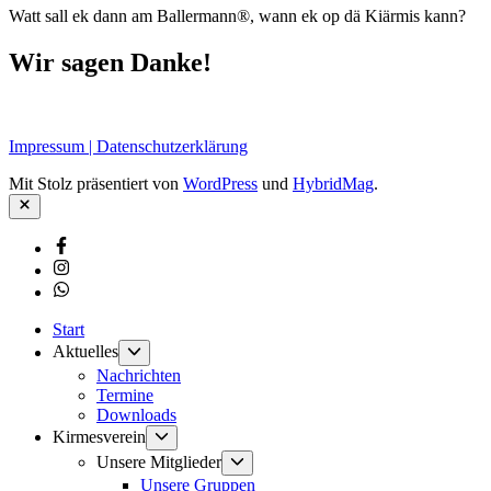
Watt sall ek dann am Ballermann®, wann ek op dä Kiärmis kann?
Wir sagen Danke!
Impressum | Datenschutzerklärung
Mit Stolz präsentiert von
WordPress
und
HybridMag
.
Schließen
Facebook
Instagram
Whatsapp
Start
Untermenü
Aktuelles
anzeigen
Nachrichten
Termine
Downloads
Untermenü
Kirmesverein
anzeigen
Untermenü
Unsere Mitglieder
anzeigen
Unsere Gruppen