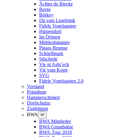
Ächter de Biecke
Berge
Börkey
Dä vam Lusebrink
Fidele Vogelsanger
Hippendorf
Im Dörnen
Mühlenhämmer
Pinass Brumse
Schnellmark
Silschede
Vie ut Asbi´eck
Vie vam Kopp
SVG
Fidele Vogelsanger 2.0
Vorstand
Präsidium
Hammerschmied
Dorfschulze
Zugleitung
Untermenü
BWA
anzeigen
BWA Mitglieder
BWA Grundsätze
BWA-Tour 2018