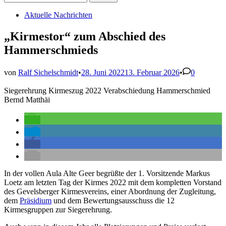
nach:
Veröffentlicht
Aktuelle Nachrichten
in
„Kirmestor“ zum Abschied des
Hammerschmieds
von
Ralf Sichelschmidt
•
28. Juni 2022
13. Februar 2026
•
0
Siegerehrung Kirmeszug 2022 Verabschiedung Hammerschmied
Bernd Matthäi
In der vollen Aula Alte Geer begrüßte der 1. Vorsitzende Markus
Loetz am letzten Tag der Kirmes 2022 mit dem kompletten Vorstand
des Gevelsberger Kirmesvereins, einer Abordnung der Zugleitung,
dem
Präsidium
und dem Bewertungsausschuss die 12
Kirmesgruppen zur Siegerehrung.