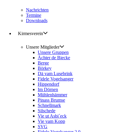
Nachrichten
Termine
Downloads
Kirmesverein
Unsere Mitglieder
Unsere Gruppen
Ächter de Biecke
Berge
Börkey
Dä vam Lusebrink
Fidele Vogelsanger
Hippendorf
Im Dörnen
Mühlenhämmer
Pinass Brumse
Schnellmark
Silschede
Vie ut Asbi´eck
Vie vam Kopp
SVG
Fidele Vogelsanger 2.0