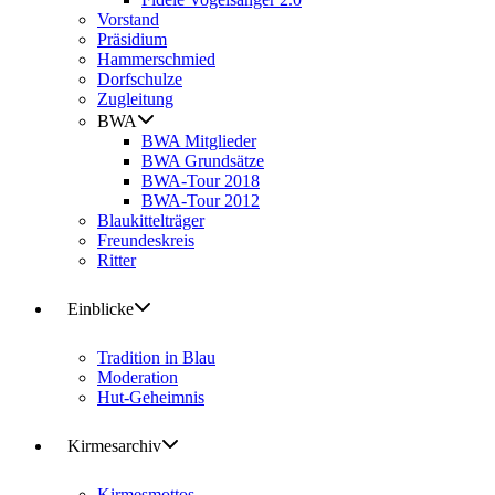
Vorstand
Präsidium
Hammerschmied
Dorfschulze
Zugleitung
BWA
BWA Mitglieder
BWA Grundsätze
BWA-Tour 2018
BWA-Tour 2012
Blaukittelträger
Freundeskreis
Ritter
Einblicke
Tradition in Blau
Moderation
Hut-Geheimnis
Kirmesarchiv
Kirmesmottos