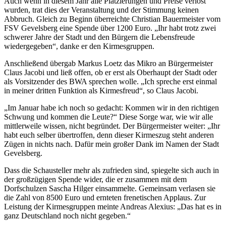
Auch wenn in diesem Jahr alle Platzierungen und Preise verlost
wurden, trat dies der Veranstaltung und der Stimmung keinen
Abbruch. Gleich zu Beginn überreichte Christian Bauermeister vom
FSV Gevelsberg eine Spende über 1200 Euro. „Ihr habt trotz zwei
schwerer Jahre der Stadt und den Bürgern die Lebensfreude
wiedergegeben“, danke er den Kirmesgruppen.
Anschließend übergab Markus Loetz das Mikro an Bürgermeister
Claus Jacobi und ließ offen, ob er erst als Oberhaupt der Stadt oder
als Vorsitzender des BWA sprechen wolle. „Ich spreche erst einmal
in meiner dritten Funktion als Kirmesfreud“, so Claus Jacobi.
„Im Januar habe ich noch so gedacht: Kommen wir in den richtigen
Schwung und kommen die Leute?“ Diese Sorge war, wie wir alle
mittlerweile wissen, nicht begründet. Der Bürgermeister weiter: „Ihr
habt euch selber übertroffen, denn dieser Kirmeszug steht anderen
Zügen in nichts nach. Dafür mein großer Dank im Namen der Stadt
Gevelsberg.
Dass die Schausteller mehr als zufrieden sind, spiegelte sich auch in
der großzügigen Spende wider, die er zusammen mit dem
Dorfschulzen Sascha Hilger einsammelte. Gemeinsam verlasen sie
die Zahl von 8500 Euro und ernteten frenetischen Applaus. Zur
Leistung der Kirmesgruppen meinte Andreas Alexius: „Das hat es in
ganz Deutschland noch nicht gegeben.“