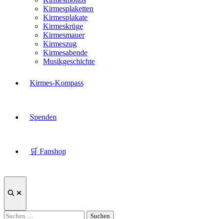
Kirmesplaketten
Kirmesplakate
Kirmeskrüge
Kirmesmauer
Kirmeszug
Kirmesabende
Musikgeschichte
Kirmes-Kompass
Spenden
🛒 Fanshop
Suche
öffnen
Suchen