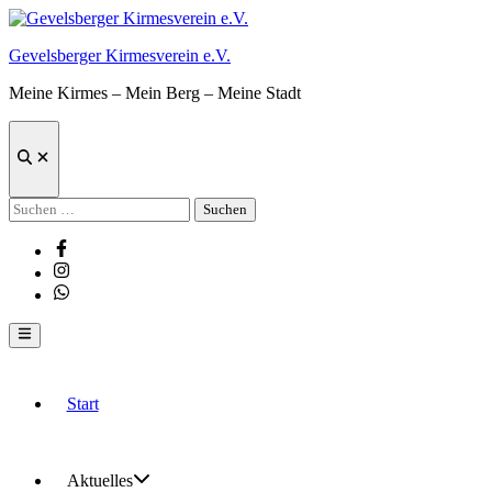
Zum
Inhalt
Gevelsberger Kirmesverein e.V.
springen
Meine Kirmes – Mein Berg – Meine Stadt
Suche
öffnen
Suchen
nach:
Facebook
Instagram
Whatsapp
Hauptmenü
Start
Aktuelles