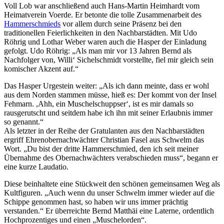
Voll Lob war anschließend auch Hans-Martin Heimhardt vom
Heimatverein Voerde. Er betonte die tolle Zusammenarbeit des
Hammerschmieds
vor allem durch seine Präsenz bei den
traditionellen Feierlichkeiten in den Nachbarstädten. Mit Udo
Röhrig und Lothar Weber waren auch die Hasper der Einladung
gefolgt. Udo Röhrig: „Als man mir vor 13 Jahren Bernd als
Nachfolger von, Willi‘ Sichelschmidt vorstellte, fiel mir gleich sein
komischer Akzent auf.“
Das Hasper Urgestein weiter: „Als ich dann meinte, dass er wohl
aus dem Norden stammen müsse, hieß es: Der kommt von der Insel
Fehmarn. ,Ahh, ein Muschelschuppser‘, ist es mir damals so
rausgerutscht und seitdem habe ich ihn mit seiner Erlaubnis immer
so genannt.“
Als letzter in der Reihe der Gratulanten aus den Nachbarstädten
ergriff Ehrenobernachwächter Christian Fasel aus Schwelm das
Wort. „Du bist der dritte Hammerschmied, den ich seit meiner
Übernahme des Obernachwächters verabschieden muss“, begann er
eine kurze Laudatio.
Diese beinhaltete eine Stückweit den schönen gemeinsamen Weg als
Kultfiguren. „Auch wenn du unser Schwelm immer wieder auf die
Schippe genommen hast, so haben wir uns immer prächtig
verstanden.“ Er überreichte Bernd Matthäi eine Laterne, ordentlich
Hochprozentiges und einen „Muschelorden“.