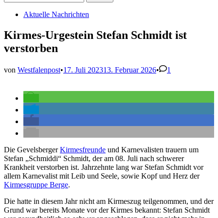
nach:
Veröffentlicht
Aktuelle Nachrichten
in
Kirmes-Urgestein Stefan Schmidt ist
verstorben
von
Westfalenpost
•
17. Juli 2023
13. Februar 2026
•
1
Die Gevelsberger
Kirmesfreunde
und Karnevalisten trauern um
Stefan „Schmiddi“ Schmidt, der am 08. Juli nach schwerer
Krankheit verstorben ist. Jahrzehnte lang war Stefan Schmidt vor
allem Karnevalist mit Leib und Seele, sowie Kopf und Herz der
Kirmesgruppe Berge
.
Die hatte in diesem Jahr nicht am Kirmeszug teilgenommen, und der
Grund war bereits Monate vor der Kirmes bekannt: Stefan Schmidt