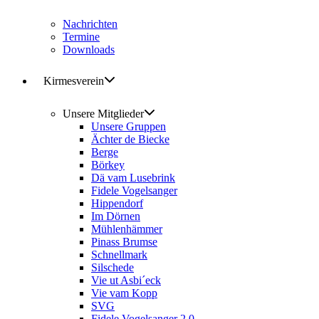
Nachrichten
Termine
Downloads
Kirmesverein
Unsere Mitglieder
Unsere Gruppen
Ächter de Biecke
Berge
Börkey
Dä vam Lusebrink
Fidele Vogelsanger
Hippendorf
Im Dörnen
Mühlenhämmer
Pinass Brumse
Schnellmark
Silschede
Vie ut Asbi´eck
Vie vam Kopp
SVG
Fidele Vogelsanger 2.0