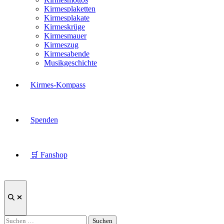
Kirmesplaketten
Kirmesplakate
Kirmeskrüge
Kirmesmauer
Kirmeszug
Kirmesabende
Musikgeschichte
Kirmes-Kompass
Spenden
🛒 Fanshop
Suche
öffnen
Suchen