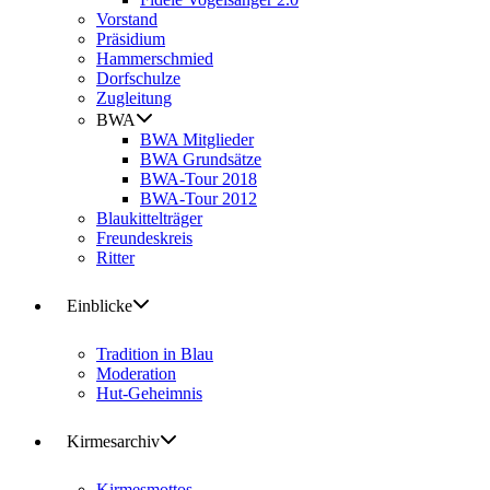
Vorstand
Präsidium
Hammerschmied
Dorfschulze
Zugleitung
BWA
BWA Mitglieder
BWA Grundsätze
BWA-Tour 2018
BWA-Tour 2012
Blaukittelträger
Freundeskreis
Ritter
Einblicke
Tradition in Blau
Moderation
Hut-Geheimnis
Kirmesarchiv
Kirmesmottos