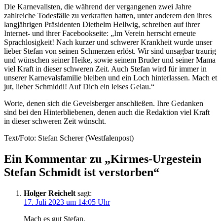
Die Karnevalisten, die während der vergangenen zwei Jahre
zahlreiche Todesfälle zu verkraften hatten, unter anderem den ihres
langjährigen Präsidenten Diethelm Hellwig, schreiben auf ihrer
Internet- und ihrer Facebookseite: „Im Verein herrscht erneute
Sprachlosigkeit! Nach kurzer und schwerer Krankheit wurde unser
lieber Stefan von seinen Schmerzen erlöst. Wir sind unsagbar traurig
und wünschen seiner Heike, sowie seinem Bruder und seiner Mama
viel Kraft in dieser schweren Zeit. Auch Stefan wird für immer in
unserer Karnevalsfamilie bleiben und ein Loch hinterlassen. Mach et
jut, lieber Schmiddi! Auf Dich ein leises Gelau.“
Worte, denen sich die Gevelsberger anschließen. Ihre Gedanken
sind bei den Hinterbliebenen, denen auch die Redaktion viel Kraft
in dieser schweren Zeit wünscht.
Text/Foto: Stefan Scherer (Westfalenpost)
Ein Kommentar zu „
Kirmes-Urgestein
Stefan Schmidt ist verstorben
“
Holger Reichelt
sagt:
17. Juli 2023 um 14:05 Uhr
Mach es gut Stefan.