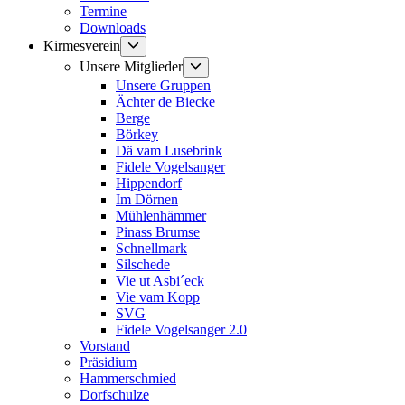
Termine
Downloads
Untermenü
Kirmesverein
anzeigen
Untermenü
Unsere Mitglieder
anzeigen
Unsere Gruppen
Ächter de Biecke
Berge
Börkey
Dä vam Lusebrink
Fidele Vogelsanger
Hippendorf
Im Dörnen
Mühlenhämmer
Pinass Brumse
Schnellmark
Silschede
Vie ut Asbi´eck
Vie vam Kopp
SVG
Fidele Vogelsanger 2.0
Vorstand
Präsidium
Hammerschmied
Dorfschulze