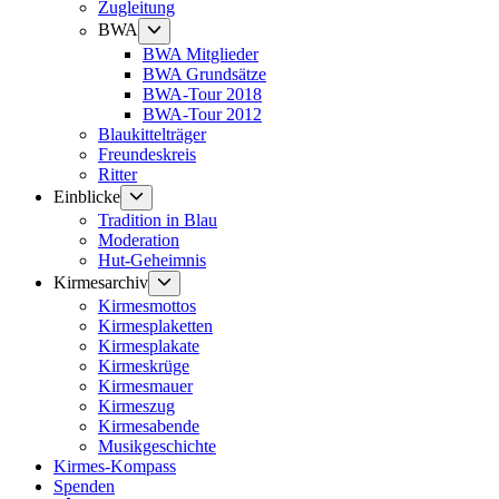
Zugleitung
Untermenü
BWA
anzeigen
BWA Mitglieder
BWA Grundsätze
BWA-Tour 2018
BWA-Tour 2012
Blaukittelträger
Freundeskreis
Ritter
Untermenü
Einblicke
anzeigen
Tradition in Blau
Moderation
Hut-Geheimnis
Untermenü
Kirmesarchiv
anzeigen
Kirmesmottos
Kirmesplaketten
Kirmesplakate
Kirmeskrüge
Kirmesmauer
Kirmeszug
Kirmesabende
Musikgeschichte
Kirmes-Kompass
Spenden