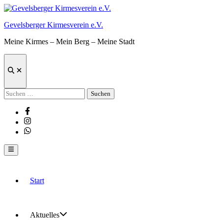
Zum
Inhalt
Gevelsberger Kirmesverein e.V.
springen
Meine Kirmes – Mein Berg – Meine Stadt
Suche
öffnen
Suchen
nach:
Facebook
Instagram
Whatsapp
Hauptmenü
Start
Aktuelles