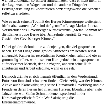
war gesundheitlich so schwer angeschlagen, dass er nicht mehr in
der Lage war, den Wagenbau und die anderen Dinge der
Festzugdarstellung zu koordinieren beziehungsweise die Arbeiten
selbst zu erledigen.
Wie es nach seinem Tod mit der Berger Kirmesgruppe weitergeht,
bleibt abzuwarten. „Wir sind tief getroffen“, sagt Markus Loetz,
Vorsitzender des Gevelsberger Kirmesvereins. „Stefan Schmidt hat
die Kirmesgruppe Berge über Jahrzehnte geprägt. Er war ein
Gesicht der Gevelsberger Kirmes.“
Dabei gehörte Schmidt nie zu denjenigen, die viel gesprochen
haben. Er hat Dinge ohne großes Aufhebens am liebsten selbst
angepackt. Kam er im persönlichen Kontakt eher ruhig und etwas
grummelig ‘rüber, war in seinem Kern jedoch ein ausgesprochen
aufmerksamer Mensch, der nie zögerte, anderen seine Hilfe
anzubieten und Arbeit erledigte, wenn er sie sah.
Dennoch drängte er sich niemals öffentlich in den Vordergrund,
Fotos von ihm sind schwer zu finden. Gleichzeitig war der Kirmes-
Aktive auch Karnevalist, trug seine Heimatstadt Gevelsberg und die
Freude an deren Festen tief in seinem Herzen. Ebenfalls über viele
Jahrzehnte war Stefan Schmidt dementsprechend in der
Karnevalsgesellschaft Grün Weiß aktiv, trug die
Ehrensenatorenwürde.