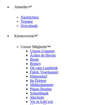
Aktuelles
Nachrichten
Termine
Downloads
Kirmesverein
Unsere Mitglieder
Unsere Gruppen
Ächter de Biecke
Berge
Börkey
Dä vam Lusebrink
Fidele Vogelsanger
Hippendorf
Im Dörnen
Mühlenhämmer
Pinass Brumse
Schnellmark
Silschede
Vie ut Asbi´eck