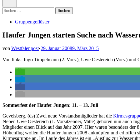
öffnen
Suchen
nach:
Veröffentlicht
Gruppengeflüster
in
Haufer Jungen starten Suche nach Wasser
von
Westfalenpost
•
29. Januar 2008
9. März 2015
Von links: Ingo Timpelmann (2. Vors.), Uwe Oestereich (Vors.) und 
Sommerfest der Haufer Jungen: 11. – 13. Juli
Gevelsberg. (ds) Zwei neue Vorstandsmitglieder hat die
Kirmesgrupp
Neben Uwe Oestereich (1. Vorsitzender, Mitte) gehören nun auch Ing
Mitglieder einen Blick auf das Jahr 2007. Hier waren besonders der 
Höhenflug wollen die Haufer Jungen 2008 anknüpfen und erhoffen sich
Kirmesgruppe an. Im Laufe des Jahres ist ein „Ausflug zur Wasseruhr