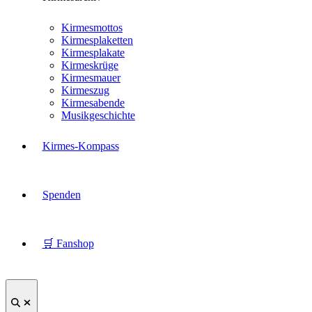
Kirmesmottos
Kirmesplaketten
Kirmesplakate
Kirmeskrüge
Kirmesmauer
Kirmeszug
Kirmesabende
Musikgeschichte
Kirmes-Kompass
Spenden
🛒 Fanshop
Suche