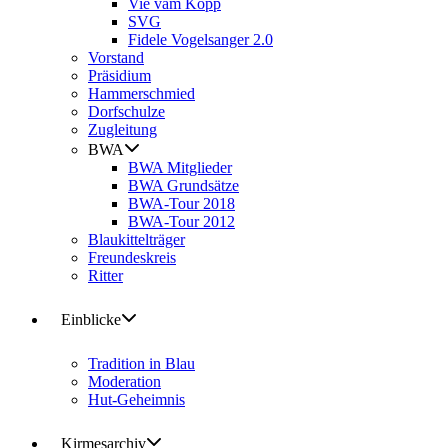
Vie vam Kopp
SVG
Fidele Vogelsanger 2.0
Vorstand
Präsidium
Hammerschmied
Dorfschulze
Zugleitung
BWA
BWA Mitglieder
BWA Grundsätze
BWA-Tour 2018
BWA-Tour 2012
Blaukittelträger
Freundeskreis
Ritter
Einblicke
Tradition in Blau
Moderation
Hut-Geheimnis
Kirmesarchiv