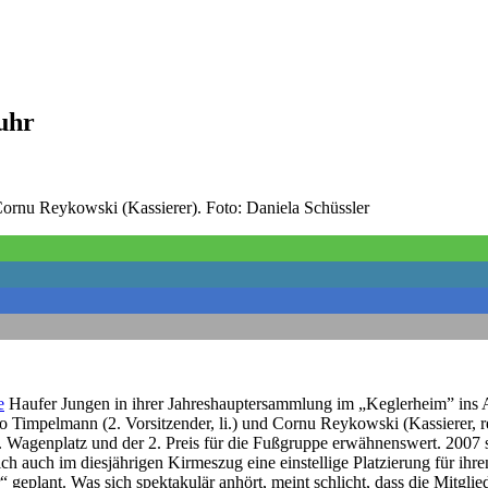
uhr
Cornu Reykowski (Kassierer). Foto: Daniela Schüssler
e
Haufer Jungen in ihrer Jahreshauptersammlung im „Keglerheim” ins
o Timpelmann (2. Vorsitzender, li.) und Cornu Reykowski (Kassierer, 
8. Wagenplatz und der 2. Preis für die Fußgruppe erwähnenswert. 2007 s
 auch im diesjährigen Kirmeszug eine einstellige Platzierung für ihr
“ geplant. Was sich spektakulär anhört, meint schlicht, dass die Mitg