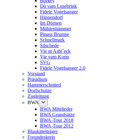
Börkey
Dä vam Lusebrink
Fidele Vogelsanger
Hippendorf
Im Dörnen
Mühlenhämmer
Pinass Brumse
Schnellmark
Silschede
Vie ut Asbi´eck
Vie vam Kopp
SVG
Fidele Vogelsanger 2.0
Vorstand
Präsidium
Hammerschmied
Dorfschulze
Zugleitung
Untermenü
BWA
anzeigen
BWA Mitglieder
BWA Grundsätze
BWA-Tour 2018
BWA-Tour 2012
Blaukittelträger
Freundeskreis