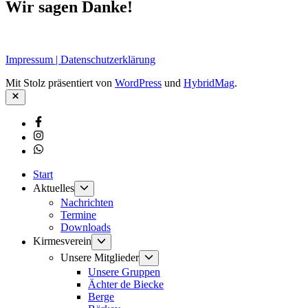
Wir sagen Danke!
Impressum | Datenschutzerklärung
Mit Stolz präsentiert von
WordPress
und
HybridMag
.
Schließen
Facebook
Instagram
Whatsapp
Start
Untermenü
Aktuelles
anzeigen
Nachrichten
Termine
Downloads
Untermenü
Kirmesverein
anzeigen
Untermenü
Unsere Mitglieder
anzeigen
Unsere Gruppen
Ächter de Biecke
Berge