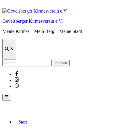
Zum
Inhalt
springen
Gevelsberger Kirmesverein e.V.
Meine Kirmes – Mein Berg – Meine Stadt
Suche
öffnen
Suchen
nach:
Facebook
Instagram
Whatsapp
Hauptmenü
Start