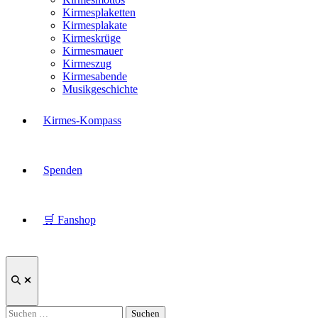
Kirmesplaketten
Kirmesplakate
Kirmeskrüge
Kirmesmauer
Kirmeszug
Kirmesabende
Musikgeschichte
Kirmes-Kompass
Spenden
🛒 Fanshop
Suche
öffnen
Suchen