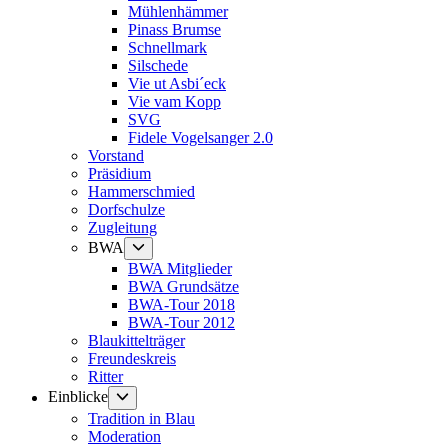
Mühlenhämmer
Pinass Brumse
Schnellmark
Silschede
Vie ut Asbi´eck
Vie vam Kopp
SVG
Fidele Vogelsanger 2.0
Vorstand
Präsidium
Hammerschmied
Dorfschulze
Zugleitung
Untermenü
BWA
anzeigen
BWA Mitglieder
BWA Grundsätze
BWA-Tour 2018
BWA-Tour 2012
Blaukittelträger
Freundeskreis
Ritter
Untermenü
Einblicke
anzeigen
Tradition in Blau
Moderation