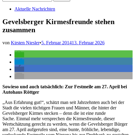
nach:
Veröffentlicht
Aktuelle Nachrichten
in
Gevelsberger Kirmesfreunde stehen
zusammen
von
Kirsten Niesler
•
5. Februar 2014
13. Februar 2026
Sowieso und auch tatsächlich: Zur Festmeile am 27. April bei
Autohaus Röttger
„Aus Erfahrung gut!“, schätzt man seit Jahrzehnten auch bei der
Stadt die vielen tüchtigen Frauen und Männer, die hinter der
Gevelsberger Kirmes stecken – denn die ist eine runde
Sache. Einmal mehr versprechen die Kirmesfreunde, dieser
Wertschätzung gerecht zu werden, wenn die Gevelsberger Bürger
am 27. April aufgerufen sind, eine bunte, fröhliche, lebendige,
verlockende Festmeile vom Nirgena bis zur Drehbank zu gestalten.