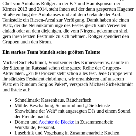
Chef von Autohaus Röttger an der B 7 und Hauptsponsor der
Kirmes 2013 und 2014, steht ihnen auf der dann gesperrten Hagener
Straße entlang des Autohauses und auf dem Gelände der Aral-
Tankstelle ein Riesen-Areal zur Verfügung. Damit haben sie einen
Platz, der die Neuankömmlinge des Festes gleich zum Verweilen
einlädt oder an dem diejenigen, die vom Nirgena gekommen sind,
gern ihren letzten Festtrunk zu sich nehmen. Röttger spendiert den
Gruppen auch den Strom.
Ein starkes Team bündelt seine größten Talente
Michael Sichelschmidt, Vorsitzender des Kirmesvereins, nannte in
der Sitzung im Ratssaal schon eine ganze Reihe der Gruppen-
Aktivitäten. „Zu 80 Prozent steht schon alles fest. Jede Gruppe wird
ihr stärkstes Festtalent einbringen, wir organisieren auf unserem
Platz ein Rundum-Sorglos-Paket“, versprach Michael Sichelschmidt
und listete auf:
Schnellmark: Kassenhaus, Räucherfisch
Mühle: Beschallung, Schnurrad und „Die kleinste
Showbühne der Welt“ mit angesagten DJs und einem Sound,
der Freude macht.
Dörnen und
Aechter de Biecke
in Zusammenarbeit:
Wurstbude, Personal.
Lusebrink und Vogelsang in Zusammenarbeit: Kuchen,