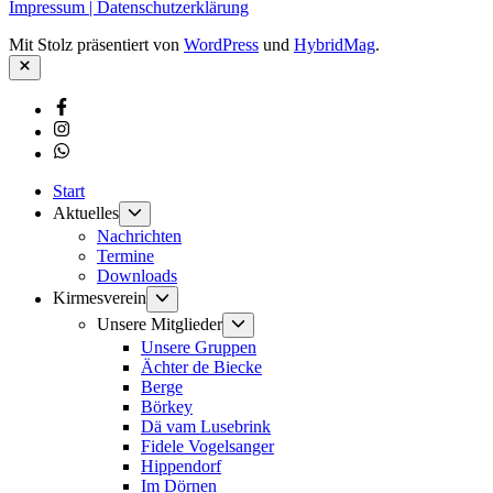
Impressum | Datenschutzerklärung
Mit Stolz präsentiert von
WordPress
und
HybridMag
.
Schließen
Facebook
Instagram
Whatsapp
Start
Untermenü
Aktuelles
anzeigen
Nachrichten
Termine
Downloads
Untermenü
Kirmesverein
anzeigen
Untermenü
Unsere Mitglieder
anzeigen
Unsere Gruppen
Ächter de Biecke
Berge
Börkey
Dä vam Lusebrink
Fidele Vogelsanger
Hippendorf
Im Dörnen