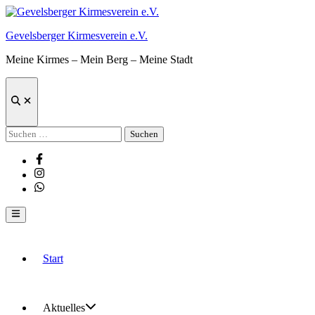
Zum
Inhalt
Gevelsberger Kirmesverein e.V.
springen
Meine Kirmes – Mein Berg – Meine Stadt
Suche
öffnen
Suchen
nach:
Facebook
Instagram
Whatsapp
Hauptmenü
Start
Aktuelles