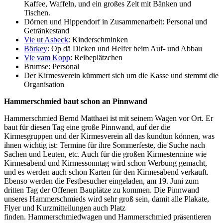
Kaffee, Waffeln, und ein großes Zelt mit Bänken und
Tischen.
Dörnen und Hippendorf in Zusammenarbeit: Personal und
Getränkestand
Vie ut Asbeck
: Kinderschminken
Börkey
: Op dä Dicken und Helfer beim Auf- und Abbau
Vie vam Kopp
: Reibeplätzchen
Brumse: Personal
Der Kirmesverein kümmert sich um die Kasse und stemmt die
Organisation
Hammerschmied baut schon an Pinnwand
Hammerschmied Bernd Matthaei ist mit seinem Wagen vor Ort. Er
baut für diesen Tag eine große Pinnwand, auf der die
Kirmesgruppen und der Kirmesverein all das kundtun können, was
ihnen wichtig ist: Termine für ihre Sommerfeste, die Suche nach
Sachen und Leuten, etc. Auch für die großen Kirmestermine wie
Kirmesabend und Kirmessonntag wird schon Werbung gemacht,
und es werden auch schon Karten für den Kirmesabend verkauft.
Ebenso werden die Festbesucher eingeladen, am 19. Juni zum
dritten Tag der Offenen Bauplätze zu kommen. Die Pinnwand
unseres Hammerschmieds wird sehr groß sein, damit alle Plakate,
Flyer und Kurzmitteilungen auch Platz
finden. Hammerschmiedwagen und Hammerschmied präsentieren