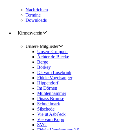
Nachrichten
Termine
Downloads
Kirmesverein
Unsere Mitglieder
Unsere Gruppen
Ächter de Biecke
Berge
Börkey
Dä vam Lusebrink
Fidele Vogelsanger
Hippendorf
Im Dörnen
Mühlenhämmer
Pinass Brumse
Schnellmark
Silschede
Vie ut Asbi´eck
Vie vam Kopp
SVG
Fidele Vogelsanger 2.0