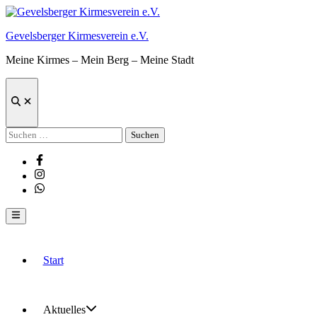
Zum
Inhalt
Gevelsberger Kirmesverein e.V.
springen
Meine Kirmes – Mein Berg – Meine Stadt
Suche
öffnen
Suchen
nach:
Facebook
Instagram
Whatsapp
Hauptmenü
Start
Aktuelles