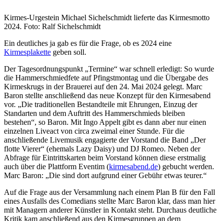
Kirmes-Urgestein Michael Sichelschmidt lieferte das Kirmesmotto
2024. Foto: Ralf Sichelschmidt
Ein deutliches ja gab es für die Frage, ob es 2024 eine
Kirmesplakette
geben soll.
Der Tagesordnungspunkt „Termine“ war schnell erledigt: So wurde
die Hammerschmiedfete auf Pfingstmontag und die Übergabe des
Kirmeskrugs in der Brauerei auf den 24. Mai 2024 gelegt. Marc
Baron stellte anschließend das neue Konzept für den Kirmesabend
vor. „Die traditionellen Bestandteile mit Ehrungen, Einzug der
Standarten und dem Auftritt des Hammerschmieds bleiben
bestehen“, so Baron. Mit Ingo Appelt gibt es dann aber nur einen
einzelnen Liveact von circa zweimal einer Stunde. Für die
anschließende Livemusik engagierte der Vorstand die Band „Der
flotte Vierer“ (ehemals Lazy Daisy) und DJ Romeo. Neben der
Abfrage für Eintrittskarten beim Vorstand können diese erstmalig
auch über die Plattform Eventim (
kirmesabend.de
) gebucht werden.
Marc Baron: „Die sind dort aufgrund einer Gebühr etwas teurer.“
Auf die Frage aus der Versammlung nach einem Plan B für den Fall
eines Ausfalls des Comedians stellte Marc Baron klar, dass man hier
mit Managern anderer Künstler in Kontakt steht. Durchaus deutliche
Kritik kam anschließend aus den Kirmesgruppen an dem