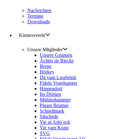
Nachrichten
Termine
Downloads
Kirmesverein
Unsere Mitglieder
Unsere Gruppen
Ächter de Biecke
Berge
Börkey
Dä vam Lusebrink
Fidele Vogelsanger
Hippendorf
Im Dörnen
Mühlenhämmer
Pinass Brumse
Schnellmark
Silschede
Vie ut Asbi´eck
Vie vam Kopp
SVG
Fidele Vogelsanger 2.0