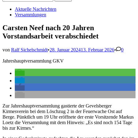
nach:
Veröffentlicht
Aktuelle Nachrichten
in
Versammlungen
Carsten Neef nach 20 Jahren
Vorstandsarbeit verabschiedet
von
Ralf Sichelschmidt
•
28. Januar 2024
13. Februar 2026
•
0
Jahreshauptversammlung GKV
Zur Jahreshauptversammlung gastierte der Gevelsberger
Kirmesverein bei dem Löschzug 2 in der Feuerwache Ost auf
Berge. Pünktlich um 19 Uhr eröffnete der erste Vorsitzende Markus
Loetz die Versammlung mit dem Hinweis: „Es sind noch 154 Tage
bis zur Kirmes.“