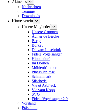
Untermenü
Aktuelles
anzeigen
Nachrichten
Termine
Downloads
Untermenü
Kirmesverein
anzeigen
Untermenü
Unsere Mitglieder
anzeigen
Unsere Gruppen
Ächter de Biecke
Berge
Börkey
Dä vam Lusebrink
Fidele Vogelsanger
Hippendorf
Im Dörnen
Mühlenhämmer
Pinass Brumse
Schnellmark
Silschede
Vie ut Asbi´eck
Vie vam Kopp
SVG
Fidele Vogelsanger 2.0
Vorstand
Präsidium