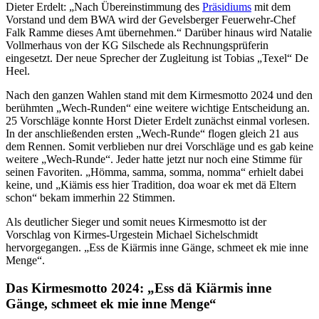
Dieter Erdelt: „Nach Übereinstimmung des
Präsidiums
mit dem
Vorstand und dem BWA wird der Gevelsberger Feuerwehr-Chef
Falk Ramme dieses Amt übernehmen.“ Darüber hinaus wird Natalie
Vollmerhaus von der KG Silschede als Rechnungsprüferin
eingesetzt. Der neue Sprecher der Zugleitung ist Tobias „Texel“ De
Heel.
Nach den ganzen Wahlen stand mit dem Kirmesmotto 2024 und den
berühmten „Wech-Runden“ eine weitere wichtige Entscheidung an.
25 Vorschläge konnte Horst Dieter Erdelt zunächst einmal vorlesen.
In der anschließenden ersten „Wech-Runde“ flogen gleich 21 aus
dem Rennen. Somit verblieben nur drei Vorschläge und es gab keine
weitere „Wech-Runde“. Jeder hatte jetzt nur noch eine Stimme für
seinen Favoriten. „Hömma, samma, somma, nomma“ erhielt dabei
keine, und „Kiämis ess hier Tradition, doa woar ek met dä Eltern
schon“ bekam immerhin 22 Stimmen.
Als deutlicher Sieger und somit neues Kirmesmotto ist der
Vorschlag von Kirmes-Urgestein Michael Sichelschmidt
hervorgegangen. „Ess de Kiärmis inne Gänge, schmeet ek mie inne
Menge“.
Das Kirmesmotto 2024: „Ess dä Kiärmis inne
Gänge, schmeet ek mie inne Menge“