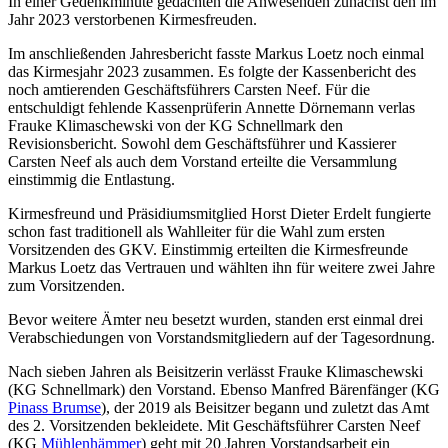
In einer Gedenkminute gedachten die Anwesenden zunächst den im
Jahr 2023 verstorbenen Kirmesfreuden.
Im anschließenden Jahresbericht fasste Markus Loetz noch einmal
das Kirmesjahr 2023 zusammen. Es folgte der Kassenbericht des
noch amtierenden Geschäftsführers Carsten Neef. Für die
entschuldigt fehlende Kassenprüferin Annette Dörnemann verlas
Frauke Klimaschewski von der KG Schnellmark den
Revisionsbericht. Sowohl dem Geschäftsführer und Kassierer
Carsten Neef als auch dem Vorstand erteilte die Versammlung
einstimmig die Entlastung.
Kirmesfreund und Präsidiumsmitglied Horst Dieter Erdelt fungierte
schon fast traditionell als Wahlleiter für die Wahl zum ersten
Vorsitzenden des GKV. Einstimmig erteilten die Kirmesfreunde
Markus Loetz das Vertrauen und wählten ihn für weitere zwei Jahre
zum Vorsitzenden.
Bevor weitere Ämter neu besetzt wurden, standen erst einmal drei
Verabschiedungen von Vorstandsmitgliedern auf der Tagesordnung.
Nach sieben Jahren als Beisitzerin verlässt Frauke Klimaschewski
(KG Schnellmark) den Vorstand. Ebenso Manfred Bärenfänger (KG
Pinass Brumse
), der 2019 als Beisitzer begann und zuletzt das Amt
des 2. Vorsitzenden bekleidete. Mit Geschäftsführer Carsten Neef
(KG
Mühlenhämmer
) geht mit 20 Jahren Vorstandsarbeit ein