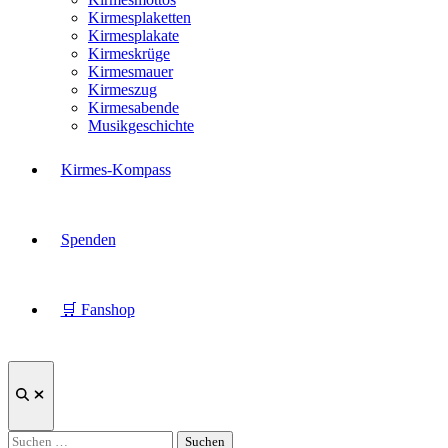
Kirmesplaketten
Kirmesplakate
Kirmeskrüge
Kirmesmauer
Kirmeszug
Kirmesabende
Musikgeschichte
Kirmes-Kompass
Spenden
🛒 Fanshop
Suche
öffnen
Suchen