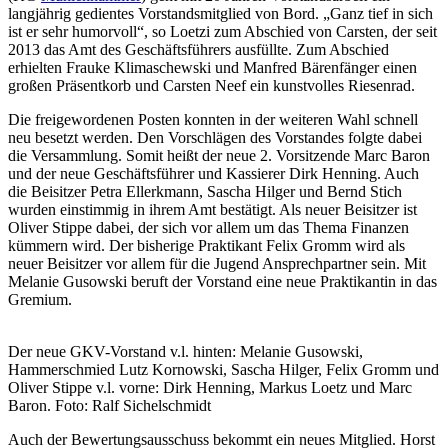
langjährig gedientes Vorstandsmitglied von Bord. „Ganz tief in sich
ist er sehr humorvoll“, so Loetzi zum Abschied von Carsten, der seit
2013 das Amt des Geschäftsführers ausfüllte. Zum Abschied
erhielten Frauke Klimaschewski und Manfred Bärenfänger einen
großen Präsentkorb und Carsten Neef ein kunstvolles Riesenrad.
Die freigewordenen Posten konnten in der weiteren Wahl schnell
neu besetzt werden. Den Vorschlägen des Vorstandes folgte dabei
die Versammlung. Somit heißt der neue 2. Vorsitzende Marc Baron
und der neue Geschäftsführer und Kassierer Dirk Henning. Auch
die Beisitzer Petra Ellerkmann, Sascha Hilger und Bernd Stich
wurden einstimmig in ihrem Amt bestätigt. Als neuer Beisitzer ist
Oliver Stippe dabei, der sich vor allem um das Thema Finanzen
kümmern wird. Der bisherige Praktikant Felix Gromm wird als
neuer Beisitzer vor allem für die Jugend Ansprechpartner sein. Mit
Melanie Gusowski beruft der Vorstand eine neue Praktikantin in das
Gremium.
Der neue GKV-Vorstand v.l. hinten: Melanie Gusowski,
Hammerschmied Lutz Kornowski, Sascha Hilger, Felix Gromm und
Oliver Stippe v.l. vorne: Dirk Henning, Markus Loetz und Marc
Baron. Foto: Ralf Sichelschmidt
Auch der Bewertungsausschuss bekommt ein neues Mitglied. Horst