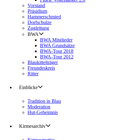
Vorstand
Präsidium
Hammerschmied
Dorfschulze
Zugleitung
BWA
BWA Mitglieder
BWA Grundsätze
BWA-Tour 2018
BWA-Tour 2012
Blaukittelträger
Freundeskreis
Ritter
Einblicke
Tradition in Blau
Moderation
Hut-Geheimnis
Kirmesarchiv
Kirmesmottos