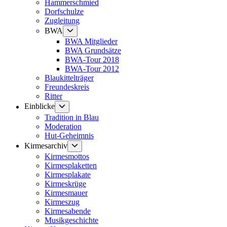
Hammerschmied
Dorfschulze
Zugleitung
Untermenü
BWA
anzeigen
BWA Mitglieder
BWA Grundsätze
BWA-Tour 2018
BWA-Tour 2012
Blaukittelträger
Freundeskreis
Ritter
Untermenü
Einblicke
anzeigen
Tradition in Blau
Moderation
Hut-Geheimnis
Untermenü
Kirmesarchiv
anzeigen
Kirmesmottos
Kirmesplaketten
Kirmesplakate
Kirmeskrüge
Kirmesmauer
Kirmeszug
Kirmesabende
Musikgeschichte