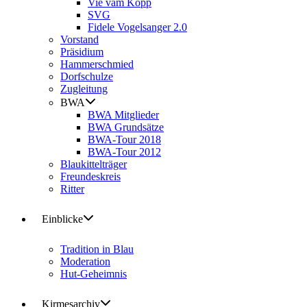
Vie vam Kopp
SVG
Fidele Vogelsanger 2.0
Vorstand
Präsidium
Hammerschmied
Dorfschulze
Zugleitung
BWA
BWA Mitglieder
BWA Grundsätze
BWA-Tour 2018
BWA-Tour 2012
Blaukittelträger
Freundeskreis
Ritter
Einblicke
Tradition in Blau
Moderation
Hut-Geheimnis
Kirmesarchiv