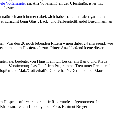
ele Vogelsanger
an. Am Vogelsang, an der Uferstraße, ist er mit
le besuchte.
 natürlich auch immer dabei. „Ich habe manchmal aber gar nichts
tte er zunächst beim Glas-, Lack- und Farbengroßhandel Buschmann an
men. Von den 26 noch lebenden Rittern waren dabei 24 anwesend, wie
am mit dem Hopfenstab zum Ritter. Anschließend leerte dieser
ngen sie, begleitet von Hans Heinrich Lesker am Banjo und Klaus
enn du Verstimmung hast“ auf dem Programm: „Treu unter Freunden“
opfen und Malz/Gott erhalt’s, Gott erhalt’s./Denn hier bei Mausi
„Im Hippendorf “ wurde er in die Ritterrunde aufgenommen. Im
er Kirmesmauer am Lindengraben.Foto: Hartmut Breyer