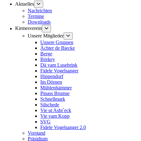
Untermenü
Aktuelles
anzeigen
Nachrichten
Termine
Downloads
Untermenü
Kirmesverein
anzeigen
Untermenü
Unsere Mitglieder
anzeigen
Unsere Gruppen
Ächter de Biecke
Berge
Börkey
Dä vam Lusebrink
Fidele Vogelsanger
Hippendorf
Im Dörnen
Mühlenhämmer
Pinass Brumse
Schnellmark
Silschede
Vie ut Asbi´eck
Vie vam Kopp
SVG
Fidele Vogelsanger 2.0
Vorstand
Präsidium