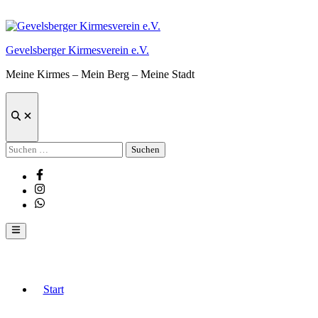
Zum
Inhalt
springen
Gevelsberger Kirmesverein e.V.
Meine Kirmes – Mein Berg – Meine Stadt
Suche
öffnen
Suchen
nach:
Facebook
Instagram
Whatsapp
Hauptmenü
Start