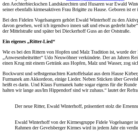
den Aechterbieckschen Landsknechten und Husaren war Ewald Winterh
seiner ebenfalls kirmesaktiven Frau Brigitte zu Hause. Geboren ist e
Bei den Fidelen Vogelsangern gehört Ewald Winterhoff zu den Aktivp
davon gesehen, weil ich irgendwo innen saß und etwas gedreht habe“,
der Mittelstraße und später bei Dieckerhoff Guss an der Oststraße.
Ein eigenes „Ritter-Lied“
Wie es bei den Rittern von Hopfen und Malz Tradition ist, wurde d
„Anwesenheitsritter“ Udo Neuwöhner verkündete. Der an Jahren Reic
einen Krug mit einem Getränk aus Hopfen, Malz und Wasser, zog s
Bockwurst und selbstgemachten Kartoffelsalat aus dem Hause Kirberg
Furmanek am Akkordeon, einige Lieder. Neben Stücken über Gevelsbe
heißt es darin. Und Klaus Furmanek hatte sogar eigens für die Runde 
halten wir lange aus/Im Hippendorf sind wir zuhaus.“ lautet der Refra
Der neue Ritter, Ewald Winterhoff, präsentiert stolz die Erne
Ewald Winterhoff von der Kirmesgruppe Fidele Vogelsanger ist 
Rahmen der Gevelsberger Kirmes wird in jedem Jahr ein verdi