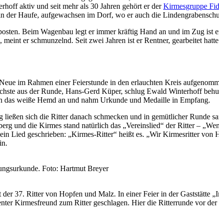
off aktiv und seit mehr als 30 Jahren gehört er der
Kirmesgruppe Fid
r in der Haufe, aufgewachsen im Dorf, wo er auch die Lindengrabenschu
osten. Beim Wagenbau legt er immer kräftig Hand an und im Zug ist er
 meint er schmunzelnd. Seit zwei Jahren ist er Rentner, gearbeitet ha
er Neue im Rahmen einer Feierstunde in den erlauchten Kreis aufgenom
hste aus der Runde, Hans-Gerd Küper, schlug Ewald Winterhoff behuts
ich das weiße Hemd an und nahm Urkunde und Medaille in Empfang.
 ließen sich die Ritter danach schmecken und in gemütlicher Runde sa
rg und die Kirmes stand natürlich das „Vereinslied“ der Ritter – „W
ein Lied geschrieben: „Kirmes-Ritter“ heißt es. „Wir Kirmesritter von H
in.
nnungsurkunde. Foto: Hartmut Breyer
der 37. Ritter von Hopfen und Malz. In einer Feier in der Gaststätte 
enter Kirmesfreund zum Ritter geschlagen. Hier die Ritterrunde vor d