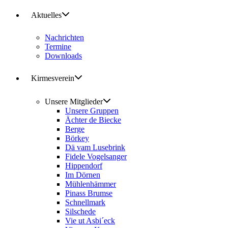
Aktuelles
Nachrichten
Termine
Downloads
Kirmesverein
Unsere Mitglieder
Unsere Gruppen
Ächter de Biecke
Berge
Börkey
Dä vam Lusebrink
Fidele Vogelsanger
Hippendorf
Im Dörnen
Mühlenhämmer
Pinass Brumse
Schnellmark
Silschede
Vie ut Asbi´eck