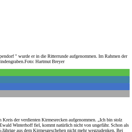
ippendorf " wurde er in die Ritterrunde aufgenommen. Im Rahmen der
 Lindengraben.Foto: Hartmut Breyer
en Kreis der verdienten Kirmesrecken aufgenommen. „Ich bin stolz
 Ewald Winterhoff fiel, kommt natürlich nicht von ungefähr. Schon als
e 66-Jährige aus dem Kirmesgeschehen nicht mehr wegzudenken. Bei