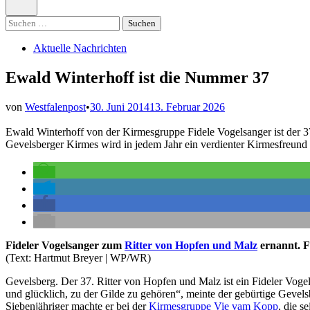
öffnen
Suchen
nach:
Veröffentlicht
Aktuelle Nachrichten
in
Ewald Winterhoff ist die Nummer 37
von
Westfalenpost
•
30. Juni 2014
13. Februar 2026
Ewald Winterhoff von der Kirmesgruppe Fidele Vogelsanger ist der 37
Gevelsberger Kirmes wird in jedem Jahr ein verdienter Kirmesfreund
Fideler Vogelsanger zum
Ritter von Hopfen und Malz
ernannt. F
(Text: Hartmut Breyer | WP/WR)
Gevelsberg. Der 37. Ritter von Hopfen und Malz ist ein Fideler Voge
und glücklich, zu der Gilde zu gehören“, meinte der gebürtige Gevelsb
Siebenjähriger machte er bei der
Kirmesgruppe Vie vam Kopp
, die s