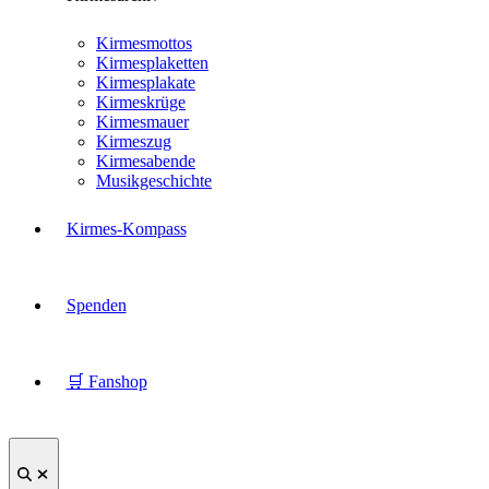
Kirmesmottos
Kirmesplaketten
Kirmesplakate
Kirmeskrüge
Kirmesmauer
Kirmeszug
Kirmesabende
Musikgeschichte
Kirmes-Kompass
Spenden
🛒 Fanshop
Suche