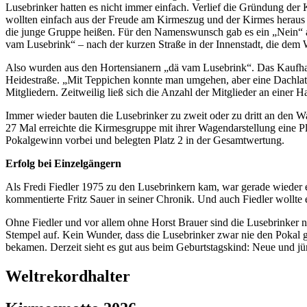
Lusebrinker hatten es nicht immer einfach. Verlief die Gründung de
wollten einfach aus der Freude am Kirmeszug und der Kirmes herau
die junge Gruppe heißen. Für den Namenswunsch gab es ein „Nein“ 
vam Lusebrink“ – nach der kurzen Straße in der Innenstadt, die dem
Also wurden aus den Hortensianern „dä vam Lusebrink“. Das Kaufhaus
Heidestraße. „Mit Teppichen konnte man umgehen, aber eine Dachlatte
Mitgliedern. Zeitweilig ließ sich die Anzahl der Mitglieder an einer 
Immer wieder bauten die Lusebrinker zu zweit oder zu dritt an den 
27 Mal erreichte die Kirmesgruppe mit ihrer Wagendarstellung eine 
Pokalgewinn vorbei und belegten Platz 2 in der Gesamtwertung.
Erfolg bei Einzelgängern
Als Fredi Fiedler 1975 zu den Lusebrinkern kam, war gerade wieder 
kommentierte Fritz Sauer in seiner Chronik. Und auch Fiedler wollte 
Ohne Fiedler und vor allem ohne Horst Brauer sind die Lusebrinker n
Stempel auf. Kein Wunder, dass die Lusebrinker zwar nie den Pokal g
bekamen. Derzeit sieht es gut aus beim Geburtstagskind: Neue und jü
Weltrekordhalter