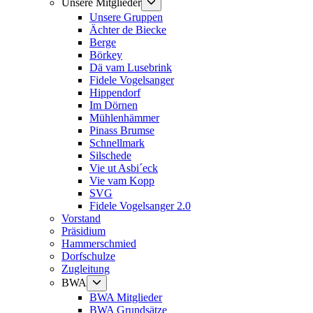
Untermenü
Unsere Mitglieder
anzeigen
Unsere Gruppen
Ächter de Biecke
Berge
Börkey
Dä vam Lusebrink
Fidele Vogelsanger
Hippendorf
Im Dörnen
Mühlenhämmer
Pinass Brumse
Schnellmark
Silschede
Vie ut Asbi´eck
Vie vam Kopp
SVG
Fidele Vogelsanger 2.0
Vorstand
Präsidium
Hammerschmied
Dorfschulze
Zugleitung
Untermenü
BWA
anzeigen
BWA Mitglieder
BWA Grundsätze