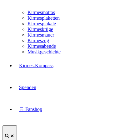
Kirmesmottos
Kirmesplaketten
Kirmesplakate
Kirmeskrüge
Kirmesmauer
Kirmeszug
Kirmesabende
Musikgeschichte
Kirmes-Kompass
Spenden
🛒 Fanshop
Suche