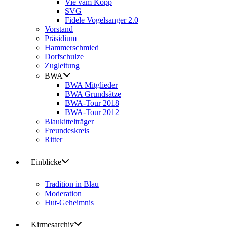
Vie vam Kopp
SVG
Fidele Vogelsanger 2.0
Vorstand
Präsidium
Hammerschmied
Dorfschulze
Zugleitung
BWA
BWA Mitglieder
BWA Grundsätze
BWA-Tour 2018
BWA-Tour 2012
Blaukittelträger
Freundeskreis
Ritter
Einblicke
Tradition in Blau
Moderation
Hut-Geheimnis
Kirmesarchiv