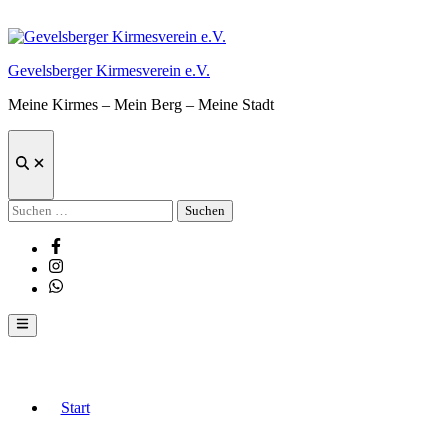
Zum
Inhalt
springen
Gevelsberger Kirmesverein e.V.
Meine Kirmes – Mein Berg – Meine Stadt
Suche
öffnen
Suchen
nach:
Facebook
Instagram
Whatsapp
Hauptmenü
Start