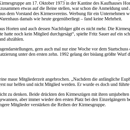
r Kirmesgruppe am 17. Oktober 1973 in der Kantine des Kaufhauses Hor
s zusammen etwas auf die Beine stellen, war schon die Anmeldung u
aus dem Vorstand des Kirmesvereins. Werbung für ein Unternehmen wol
 Warenhaus damals wie heute gegenüberliegt – fand keine Mehrheit.
 Horten und auch dessen Nachfolger gibt es nicht mehr. Die Kirmesgru
 hatte noch kein Mitglied durchgesägt“, spielte Fritz Sauer auf ein s
Hand abzählen.
Wagendarstellungen, gern auch mal nur eine Woche vor dem Startschuss
Platzierung unter den ersten zehn. 1992 gelang der bislang größte Wu
eine maue Mitgliederzeit angebrochen. „Nachdem die anfängliche Euph
erst nur helfen und nicht Mitglied werden. Er wurde es doch und führte
icht zu denken. Beide drückten den Kirmeszügen mit ihren umjubelten A
ewannen, aber immer wieder den ersten Platz bei den Einzelgängern be
ngere Mitglieder verstärken die Reihen der Kirmesgruppe.