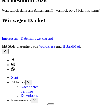
Kirmesmotto 2026
Watt sall ek dann am Ballermann®, wann ek op dä Kiärmis kann?
Wir sagen Danke!
Impressum | Datenschutzerklärung
Mit Stolz präsentiert von
WordPress
und
HybridMag
.
Schließen
Facebook
Instagram
Whatsapp
Start
Untermenü
Aktuelles
anzeigen
Nachrichten
Termine
Downloads
Untermenü
Kirmesverein
anzeigen