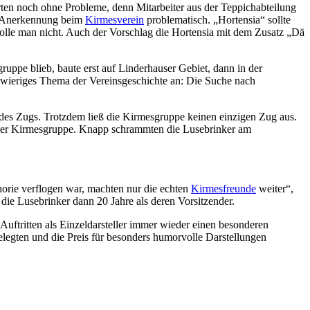
ten noch ohne Probleme, denn Mitarbeiter aus der Teppichabteilung
nd Anerkennung beim
Kirmesverein
problematisch. „Hortensia“ sollte
le man nicht. Auch der Vorschlag die Hortensia mit dem Zusatz „Dä
ppe blieb, baute erst auf Linderhauser Gebiet, dann in der
chwieriges Thema der Vereinsgeschichte an: Die Suche nach
 des Zugs. Trotzdem ließ die Kirmesgruppe keinen einzigen Zug aus.
rf der Kirmesgruppe. Knapp schrammten die Lusebrinker am
orie verflogen war, machten nur die echten
Kirmesfreunde
weiter“,
 die Lusebrinker dann 20 Jahre als deren Vorsitzender.
uftritten als Einzeldarsteller immer wieder einen besonderen
legten und die Preis für besonders humorvolle Darstellungen