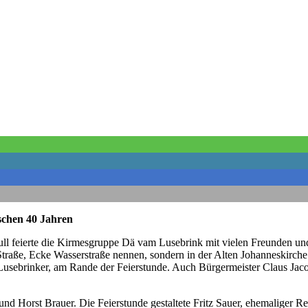
schen 40 Jahren
Null feierte die Kirmesgruppe Dä vam Lusebrink mit vielen Freunden 
Straße, Ecke Wasserstraße nennen, sondern in der Alten Johanneskirche.
sebrinker, am Rande der Feierstunde. Auch Bürgermeister Claus Jacob fe
d Horst Brauer. Die Feierstunde gestaltete Fritz Sauer, ehemaliger Red