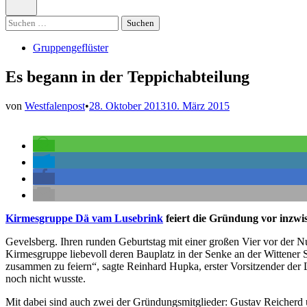
öffnen
Suchen
nach:
Veröffentlicht
Gruppengeflüster
in
Es begann in der Teppichabteilung
von
Westfalenpost
•
28. Oktober 2013
10. März 2015
Kirmesgruppe Dä vam Lusebrink
feiert die Gründung vor inzwi
Gevelsberg. Ihren runden Geburtstag mit einer großen Vier vor der 
Kirmesgruppe liebevoll deren Bauplatz in der Senke an der Wittener 
zusammen zu feiern“, sagte Reinhard Hupka, erster Vorsitzender der Lu
noch nicht wusste.
Mit dabei sind auch zwei der Gründungsmitglieder: Gustav Reicherd un