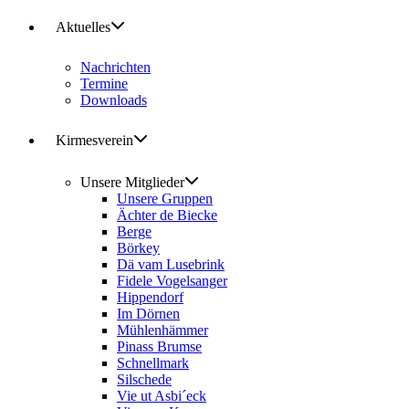
Aktuelles
Nachrichten
Termine
Downloads
Kirmesverein
Unsere Mitglieder
Unsere Gruppen
Ächter de Biecke
Berge
Börkey
Dä vam Lusebrink
Fidele Vogelsanger
Hippendorf
Im Dörnen
Mühlenhämmer
Pinass Brumse
Schnellmark
Silschede
Vie ut Asbi´eck