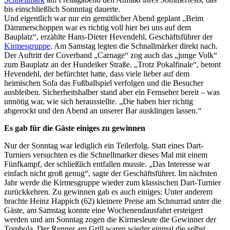
bis einschließlich Sonnntag dauerte.
Und eigentlich war nur ein gemütlicher Abend geplant „Beim
Dämmerschoppen war es richtig voll hier bei uns auf dem
Bauplatz“, erzählte Hans-Dieter Hevendehl, Geschäftsführer der
Kirmesgruppe
. Am Samstag legten die Schnallmärker direkt nach.
Der Auftritt der Coverband „Carnage“ zog auch das „junge Volk“
zum Bauplatz an der Hundeiker Straße. „Trotz Pokalfinale“, betont
Hevendehl, der befürchtet hatte, dass viele lieber auf dem
heimischen Sofa das Fußballspiel verfolgen und die Besucher
ausbleiben. Sicherheitshalber stand aber ein Fernseher bereit – was
unnötig war, wie sich herausstellte. „Die haben hier richtig
abgerockt und den Abend an unserer Bar ausklingen lassen.“
Es gab für die Gäste einiges zu gewinnen
Nur der Sonntag war lediglich ein Teilerfolg. Statt eines Dart-
Turniers versuchten es die Schnellmarker dieses Mal mit einem
Fünfkampf, der schließlich entfallen musste. „Das Interesse war
einfach nicht groß genug“, sagte der Geschäftsführer. Im nächsten
Jahr werde die Kirmesgruppe wieder zum klassischen Dart-Turnier
zurückkehren. Zu gewinnen gab es auch einiges: Unter anderem
brachte Heinz Happich (62) kleinere Preise am Schnurrad unter die
Gäste, am Samstag konnte eine Wochenendausfahrt ersteigert
werden und am Sonntag zogen die Kirmesleute die Gewinner der
Tombola. Der Renner am Grill waren wieder einmal die selbst