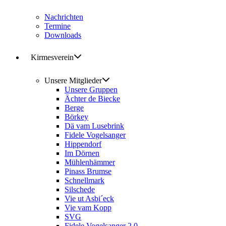
Nachrichten
Termine
Downloads
Kirmesverein
Unsere Mitglieder
Unsere Gruppen
Ächter de Biecke
Berge
Börkey
Dä vam Lusebrink
Fidele Vogelsanger
Hippendorf
Im Dörnen
Mühlenhämmer
Pinass Brumse
Schnellmark
Silschede
Vie ut Asbi´eck
Vie vam Kopp
SVG
Fidele Vogelsanger 2.0