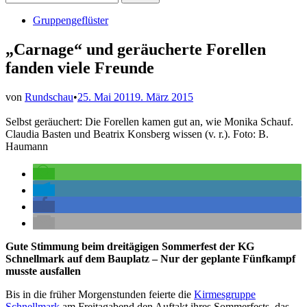
nach:
Veröffentlicht
Gruppengeflüster
in
„Carnage“ und geräucherte Forellen
fanden viele Freunde
von
Rundschau
•
25. Mai 2011
9. März 2015
Selbst geräuchert: Die Forellen kamen gut an, wie Monika Schauf.
Claudia Basten und Beatrix Konsberg wissen (v. r.). Foto: B.
Haumann
Gute Stimmung beim dreitägigen Sommerfest der KG
Schnellmark auf dem Bauplatz – Nur der geplante Fünfkampf
musste ausfallen
Bis in die früher Morgenstunden feierte die
Kirmesgruppe
Schnellmark
am Freitagabend den Auftakt ihres Sommerfests, das