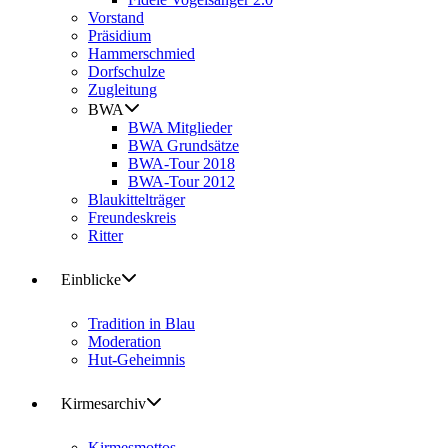
Vorstand
Präsidium
Hammerschmied
Dorfschulze
Zugleitung
BWA
BWA Mitglieder
BWA Grundsätze
BWA-Tour 2018
BWA-Tour 2012
Blaukittelträger
Freundeskreis
Ritter
Einblicke
Tradition in Blau
Moderation
Hut-Geheimnis
Kirmesarchiv
Kirmesmottos