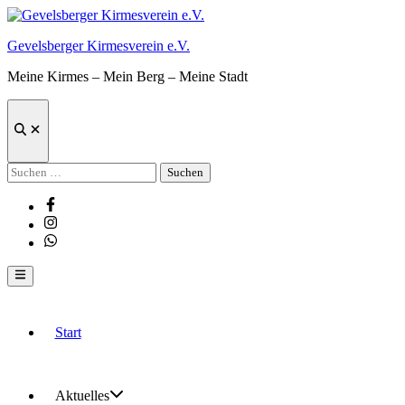
Zum
Inhalt
Gevelsberger Kirmesverein e.V.
springen
Meine Kirmes – Mein Berg – Meine Stadt
Suche
öffnen
Suchen
nach:
Facebook
Instagram
Whatsapp
Hauptmenü
Start
Aktuelles