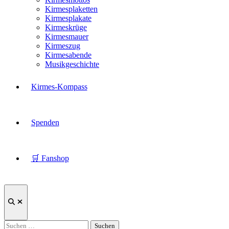
Kirmesplaketten
Kirmesplakate
Kirmeskrüge
Kirmesmauer
Kirmeszug
Kirmesabende
Musikgeschichte
Kirmes-Kompass
Spenden
🛒 Fanshop
Suche
öffnen
Suchen