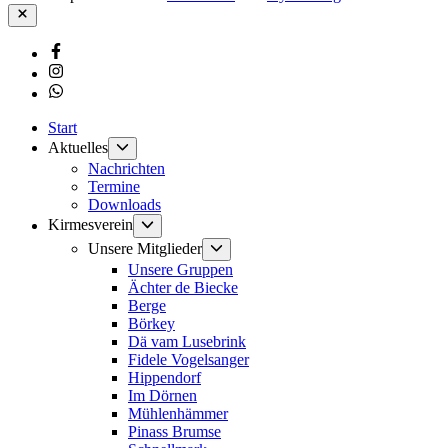
Schließen
Facebook
Instagram
Whatsapp
Start
Untermenü
Aktuelles
anzeigen
Nachrichten
Termine
Downloads
Untermenü
Kirmesverein
anzeigen
Untermenü
Unsere Mitglieder
anzeigen
Unsere Gruppen
Ächter de Biecke
Berge
Börkey
Dä vam Lusebrink
Fidele Vogelsanger
Hippendorf
Im Dörnen
Mühlenhämmer
Pinass Brumse