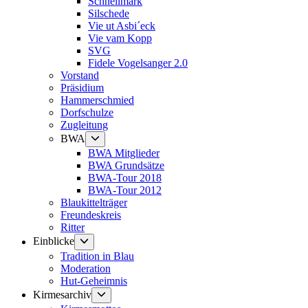
Schnellmark
Silschede
Vie ut Asbi´eck
Vie vam Kopp
SVG
Fidele Vogelsanger 2.0
Vorstand
Präsidium
Hammerschmied
Dorfschulze
Zugleitung
Untermenü
BWA
anzeigen
BWA Mitglieder
BWA Grundsätze
BWA-Tour 2018
BWA-Tour 2012
Blaukittelträger
Freundeskreis
Ritter
Untermenü
Einblicke
anzeigen
Tradition in Blau
Moderation
Hut-Geheimnis
Untermenü
Kirmesarchiv
anzeigen