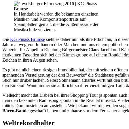
In Handarbeit werden die bekannten einzelnen
Musiker- und Komponistenportraits auf
Spannplatten gemalt, die die Außenfassade der
Musikschule verzieren.
Die
KG Pinass Brumse
sieht es daher nun als ihre Pflicht an, in die
Jahr mal weg von Indianern öder Märchen und uns einem politische
Wurzeln. Ihr Appell in Richtung Bürgermeister Claus Jacobi und Käm
markanten Fassaden sich bei der Kirmesgruppe auf einem Rondell dreh
Zeichen in ihren Augen sehen.
Es gibt nämlich einen riesigen Immobilienhai, der mit seinem offen
spannenden Versteigerung der drei Bauwerke“ die Stadtkasse gefüllt
Stich nur drüber lachen. Selbst Sohnemann Charles wirft mit den briti
den Einkauf. Wann immer sie aufbricht zu ihrer vierstündigen Tour, 
Vielleicht macht dat Lisbeth bei ihrer Shopping-Tour ja spontan auc
man den bekannten Radiosong spontan in die Realität umsetzt. Viell
mittels Dominosteinen aufzustellen. Wie bekannt wurde, wollen sog
Bären-Bande
geschafft haben und zuhause vor dem Fernseher angek
Weltrekordhalter