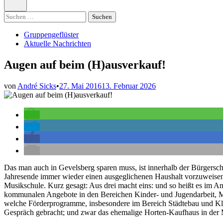
öffnen
Suchen
nach:
Veröffentlicht
Gruppengeflüster
in
Aktuelle Nachrichten
Augen auf beim (H)ausverkauf!
von
André Sicks
•
27. Mai 2016
13. Februar 2026
Das man auch in Gevelsberg sparen muss, ist innerhalb der Bürgersch
Jahresende immer wieder einen ausgeglichenen Haushalt vorzuweisen
Musikschule. Kurz gesagt: Aus drei macht eins: und so heißt es im An
kommunalen Angebote in den Bereichen Kinder- und Jugendarbeit, Mus
welche Förderprogramme, insbesondere im Bereich Städtebau und Kl
Gespräch gebracht; und zwar das ehemalige Horten-Kaufhaus in der M