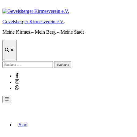
Zum
Inhalt
springen
Gevelsberger Kirmesverein e.V.
Meine Kirmes – Mein Berg – Meine Stadt
Suche
öffnen
Suchen
nach:
Facebook
Instagram
Whatsapp
Hauptmenü
Start