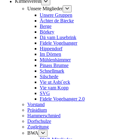
Untermenü
Kirmesverein
anzeigen
Untermenü
Unsere Mitglieder
anzeigen
Unsere Gruppen
Ächter de Biecke
Berge
Börkey
Dä vam Lusebrink
Fidele Vogelsanger
Hippendorf
Im Dörnen
Mühlenhämmer
Pinass Brumse
Schnellmark
Silschede
Vie ut Asbi´eck
Vie vam Kopp
SVG
Fidele Vogelsanger 2.0
Vorstand
Präsidium
Hammerschmied
Dorfschulze
Zugleitung
Untermenü
BWA
anzeigen