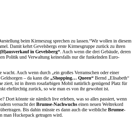
er Darstellung beim Kirmeszug sprechen zu lassen.“Wir wollen in diesem
el. Damit kehrt Gevelsbergs erste Kirmesgruppe zurück zu ihren
(H)ausverkauf in Gevelsberg“
. Auch wenn die drei Gebäude, deren
en Politik und Verwaltung keinesfalls nur die funkelnden Euro-
ule wacht. Auch wenn durch „ein großes Verramschen oder einer
. Geldsorgen – da kann die
„Shopping… Queen“
Bernd „Elisabeth“
 ziert, ist in ihrem rosafarbigen Mobil natürlich genügend Platz für
t ehrfürchtig zurück, so wie man es von ihr gewohnt ist.
 Dort könnte sie nämlich live erleben, was so alles passiert, wenn
 Zudem versucht der
Brumse-Nachwuchs
einen neuen Weltrekord
bertragen. Bis dahin müsste es dann auch die weibliche
Brumse-
enn man Huckepack getragen wird.