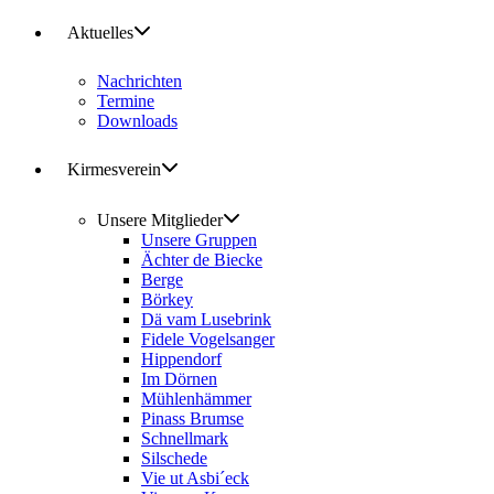
Aktuelles
Nachrichten
Termine
Downloads
Kirmesverein
Unsere Mitglieder
Unsere Gruppen
Ächter de Biecke
Berge
Börkey
Dä vam Lusebrink
Fidele Vogelsanger
Hippendorf
Im Dörnen
Mühlenhämmer
Pinass Brumse
Schnellmark
Silschede
Vie ut Asbi´eck