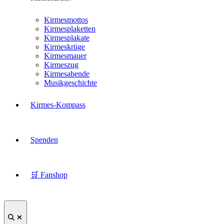
Kirmesmottos
Kirmesplaketten
Kirmesplakate
Kirmeskrüge
Kirmesmauer
Kirmeszug
Kirmesabende
Musikgeschichte
Kirmes-Kompass
Spenden
🛒 Fanshop
Suche