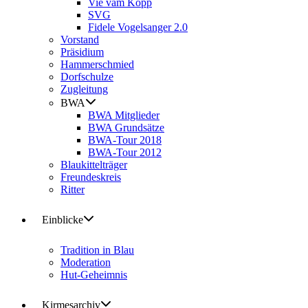
Vie vam Kopp
SVG
Fidele Vogelsanger 2.0
Vorstand
Präsidium
Hammerschmied
Dorfschulze
Zugleitung
BWA
BWA Mitglieder
BWA Grundsätze
BWA-Tour 2018
BWA-Tour 2012
Blaukittelträger
Freundeskreis
Ritter
Einblicke
Tradition in Blau
Moderation
Hut-Geheimnis
Kirmesarchiv