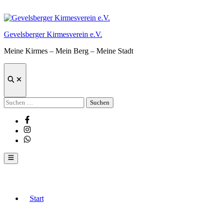
Zum
Inhalt
springen
Gevelsberger Kirmesverein e.V.
Meine Kirmes – Mein Berg – Meine Stadt
Suche
öffnen
Suchen
nach:
Facebook
Instagram
Whatsapp
Hauptmenü
Start