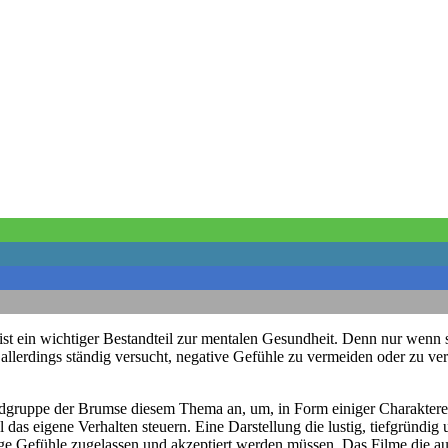
t ein wichtiger Bestandteil zur mentalen Gesundheit. Denn nur wenn s
 allerdings ständig versucht, negative Gefühle zu vermeiden oder zu ve
endgruppe der Brumse diesem Thema an, um, in Form einiger Charaktere
as eigene Verhalten steuern. Eine Darstellung die lustig, tiefgründig u
e Gefühle zugelassen und akzeptiert werden müssen. Das Filme die au