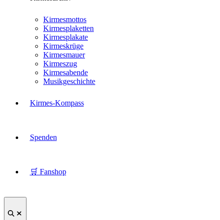
Kirmesmottos
Kirmesplaketten
Kirmesplakate
Kirmeskrüge
Kirmesmauer
Kirmeszug
Kirmesabende
Musikgeschichte
Kirmes-Kompass
Spenden
🛒 Fanshop
Suche