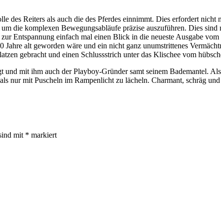
e des Reiters als auch die des Pferdes einnimmt. Dies erfordert nicht 
 um die komplexen Bewegungsabläufe präzise auszuführen. Dies sind n
zur Entspannung einfach mal einen Blick in die neueste Ausgabe vom 
Jahre alt geworden wäre und ein nicht ganz unumstrittenes Vermächtnis 
tzen gebracht und einen Schlussstrich unter das Klischee vom hübsc
t und mit ihm auch der Playboy-Gründer samt seinem Bademantel. Als t
als nur mit Puscheln im Rampenlicht zu lächeln. Charmant, schräg und 
sind mit
*
markiert