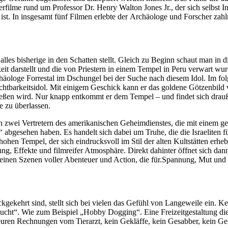
uerfilme rund um Professor Dr. Henry Walton Jones Jr., der sich selbst 
 ist. In insgesamt fünf Filmen erlebte der Archäologe und Forscher zahl
 alles bisherige in den Schatten stellt. Gleich zu Beginn schaut man i
it darstellt und die von Priestern in einem Tempel in Peru verwart w
äologe Forrestal im Dschungel bei der Suche nach diesem Idol. Im fol
htbarkeitsidol. Mit einigem Geschick kann er das goldene Götzenbild 
ießen wird. Nur knapp entkommt er dem Tempel – und findet sich drau
e zu überlassen.
 zwei Vertretern des amerikanischen Geheimdienstes, die mit einem geh
e“ abgesehen haben. Es handelt sich dabei um Truhe, die die Israeliten
 hohen Tempel, der sich eindrucksvoll im Stil der alten Kultstätten erh
g, Effekte und filmreifer Atmosphäre. Direkt dahinter öffnet sich dan
kleinen Szenen voller Abenteuer und Action, die für.Spannung, Mut und 
kgekehrt sind, stellt sich bei vielen das Gefühl von Langeweile ein. Ke
cht“. Wie zum Beispiel „Hobby Dogging“. Eine Freizeitgestaltung die b
teuren Rechnungen vom Tierarzt, kein Gekläffe, kein Gesabber, kein G