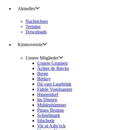
Aktuelles
Nachrichten
Termine
Downloads
Kirmesverein
Unsere Mitglieder
Unsere Gruppen
Ächter de Biecke
Berge
Börkey
Dä vam Lusebrink
Fidele Vogelsanger
Hippendorf
Im Dörnen
Mühlenhämmer
Pinass Brumse
Schnellmark
Silschede
Vie ut Asbi´eck