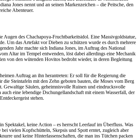
Indiana Jones nennt und an seinen Markenzeichen – die Peitsche, den
reiche Abenteuer.
n die Augen des Chachapoya-Fruchtbarkeitsidol. Eine Massivgoldstatue,
urde. Um das Artefakt vor Dieben zu schützen wurde es durch mehrere
genden Jahr machte sich Indiana Jones, im Auftrag des National
vom Altar im Tempel entwenden, löst dabei allerdings eine Mechanik
ßen von den wütenden Hovitos bedroht wieder, in deren Begleitung
eimen Auftrag an ihn herantreten: Er soll für die Regierung die
 für die Steintafeln mit den Zehn geboten bauten, die Moses vom Berg
ebt. Gewaltige Säulen, geheimnisvolle Ruinen und eindrucksvolle
n auch eine lebendige Dschungellandschaft mit einem Wasserfall, der
Entdeckergeist stehen.
in Spektakel, keine Action – es herrscht Leerlauf im Überfluss. Was
ei vielen Kopfschütteln, Skepsis und Spott erntet, zugleich aber
eknurre und keine Hinterlassenschaften, die man ins Tütchen packen