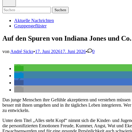
öffnen
Suchen
nach:
Veröffentlicht
Aktuelle Nachrichten
in
Gruppengeflüster
Auf den Spuren von Indiana Jones und Co.
von
André Sicks
•
17. Juni 2026
17. Juni 2026
•
0
Das junge Menschen ihre Gefühle akzeptieren und verstehen müssen is
besser mit ihnen umgehen und in ihr tägliches Leben integrieren. Wer
zu entwickeln.
Unter dem Titel „Alles steht Kopf“ nimmt sich die Kinder- und Jug
die personifizierten Emotionen Freude, Kummer, Angst, Wut und Ekel d
Erwachsenwerden und für eine gesunde Persönlichkeit auch schwierig