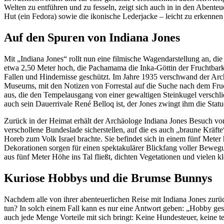
Welten zu entführen und zu fesseln, zeigt sich auch in in den Abente
Hut (ein Fedora) sowie die ikonische Lederjacke – leicht zu erkennen
Auf den Spuren von Indiana Jones
Mit „Indiana Jones“ rollt nun eine filmische Wagendarstellung an, die
etwa 2,50 Meter hoch, die Pachamama die Inka-Göttin der Fruchtbarke
Fallen und Hindernisse geschützt. Im Jahre 1935 verschwand der Arch
Museums, mit den Notizen von Forrestal auf die Suche nach dem Fruc
aus, die den Tempelausgang von einer gewaltigen Steinkugel verschl
auch sein Dauerrivale René Belloq ist, der Jones zwingt ihm die Statu
Zurück in der Heimat erhält der Archäologe Indiana Jones Besuch von
verschollene Bundeslade sicherstellen, auf die es auch „braune Kräft
Horeb zum Volk Israel brachte. Sie befindet sich in einem fünf Meter
Dekorationen sorgen für einen spektakulärer Blickfang voller Bewegun
aus fünf Meter Höhe ins Tal fließt, dichten Vegetationen und vielen 
Kuriose Hobbys und die Brumse Bunnys
Nachdem alle von ihrer abenteuerlichen Reise mit Indiana Jones zurüc
tun? In solch einem Fall kann es nur eine Antwort geben: „Hobby gesu
auch jede Menge Vorteile mit sich bringt: Keine Hundesteuer, keine 