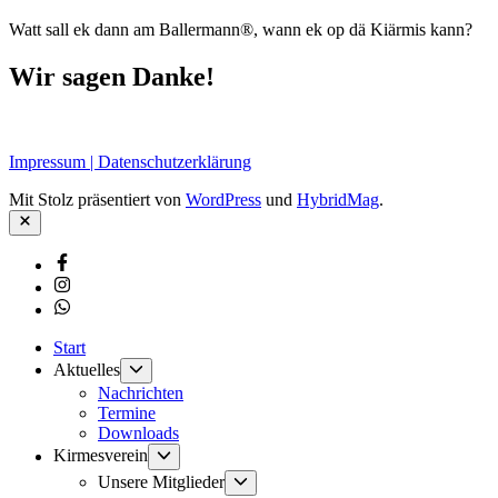
Watt sall ek dann am Ballermann®, wann ek op dä Kiärmis kann?
Wir sagen Danke!
Impressum | Datenschutzerklärung
Mit Stolz präsentiert von
WordPress
und
HybridMag
.
Schließen
Facebook
Instagram
Whatsapp
Start
Untermenü
Aktuelles
anzeigen
Nachrichten
Termine
Downloads
Untermenü
Kirmesverein
anzeigen
Untermenü
Unsere Mitglieder