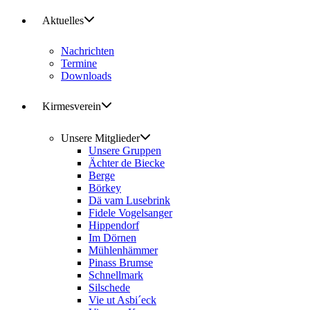
Aktuelles
Nachrichten
Termine
Downloads
Kirmesverein
Unsere Mitglieder
Unsere Gruppen
Ächter de Biecke
Berge
Börkey
Dä vam Lusebrink
Fidele Vogelsanger
Hippendorf
Im Dörnen
Mühlenhämmer
Pinass Brumse
Schnellmark
Silschede
Vie ut Asbi´eck