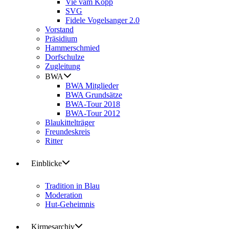
Vie vam Kopp
SVG
Fidele Vogelsanger 2.0
Vorstand
Präsidium
Hammerschmied
Dorfschulze
Zugleitung
BWA
BWA Mitglieder
BWA Grundsätze
BWA-Tour 2018
BWA-Tour 2012
Blaukittelträger
Freundeskreis
Ritter
Einblicke
Tradition in Blau
Moderation
Hut-Geheimnis
Kirmesarchiv