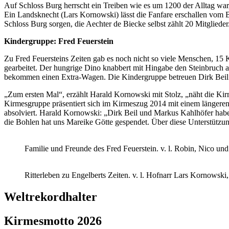
Auf Schloss Burg herrscht ein Treiben wie es um 1200 der Alltag war
Ein Landsknecht (Lars Kornowski) lässt die Fanfare erschallen vom B
Schloss Burg sorgen, die Aechter de Biecke selbst zählt 20 Mitgliede
Kindergruppe: Fred Feuerstein
Zu Fred Feuersteins Zeiten gab es noch nicht so viele Menschen, 15 K
gearbeitet. Der hungrige Dino knabbert mit Hingabe den Steinbruch a
bekommen einen Extra-Wagen. Die Kindergruppe betreuen Dirk Beil
„Zum ersten Mal“, erzählt Harald Kornowski mit Stolz, „näht die Ki
Kirmesgruppe präsentiert sich im Kirmeszug 2014 mit einem längeren 
absolviert. Harald Kornowski: „Dirk Beil und Markus Kahlhöfer h
die Bohlen hat uns Mareike Götte gespendet. Über diese Unterstützung
Familie und Freunde des Fred Feuerstein. v. l. Robin, Nico u
Ritterleben zu Engelberts Zeiten. v. l. Hofnarr Lars Kornows
Weltrekordhalter
Kirmesmotto 2026