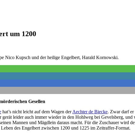
bert um 1200
ppe Nico Kupsch und der heilige Engelbert, Harald Kornowski.
mörderischen Gesellen
e
hat’s nicht leicht auf dem Wagen der
Aechter de Biecke
. Zwar darf e
 er gerät leider auch immer wieder in den Hohlweg bei Gevelsberg, und 
t seinen Mannen und Mägdlein daraus macht. Für die Zuschauer wird der
as Leben des Engelbert zwischen 1200 und 1225 im Zeitraffer-Format.