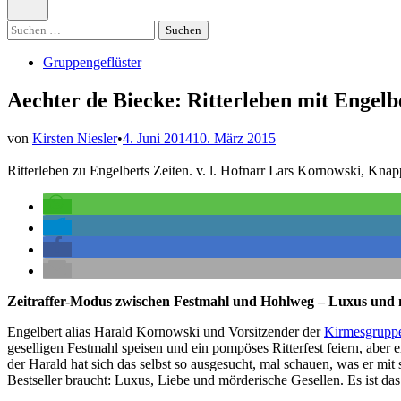
öffnen
Suchen
nach:
Veröffentlicht
Gruppengeflüster
in
Aechter de Biecke: Ritterleben mit Engel
von
Kirsten Niesler
•
4. Juni 2014
10. März 2015
Ritterleben zu Engelberts Zeiten. v. l. Hofnarr Lars Kornowski, Kna
Zeitraffer-Modus zwischen Festmahl und Hohlweg – Luxus und 
Engelbert alias Harald Kornowski und Vorsitzender der
Kirmesgrupp
geselligen Festmahl speisen und ein pompöses Ritterfest feiern, aber
der Harald hat sich das selbst so ausgesucht, mal schauen, was er mi
Bestseller braucht: Luxus, Liebe und mörderische Gesellen. Es ist d