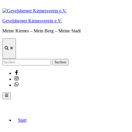
Zum
Inhalt
springen
Gevelsberger Kirmesverein e.V.
Meine Kirmes – Mein Berg – Meine Stadt
Suche
öffnen
Suchen
nach:
Facebook
Instagram
Whatsapp
Hauptmenü
Start