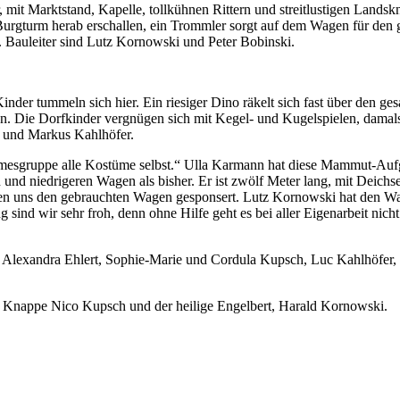
, mit Marktstand, Kapelle, tollkühnen Rittern und streitlustigen Land
urgturm herab erschallen, ein Trommler sorgt auf dem Wagen für den g
r. Bauleiter sind Lutz Kornowski und Peter Bobinski.
inder tummeln sich hier. Ein riesiger Dino räkelt sich fast über den 
n. Die Dorfkinder vergnügen sich mit Kegel- und Kugelspielen, damals 
 und Markus Kahlhöfer.
rmesgruppe alle Kostüme selbst.“ Ulla Karmann hat diese Mammut-Aufg
und niedrigeren Wagen als bisher. Er ist zwölf Meter lang, mit Deich
aben uns den gebrauchten Wagen gesponsert. Lutz Kornowski hat den
 sind wir sehr froh, denn ohne Hilfe geht es bei aller Eigenarbeit nic
nd Alexandra Ehlert, Sophie-Marie und Cordula Kupsch, Luc Kahlhöfer
ki, Knappe Nico Kupsch und der heilige Engelbert, Harald Kornowski.