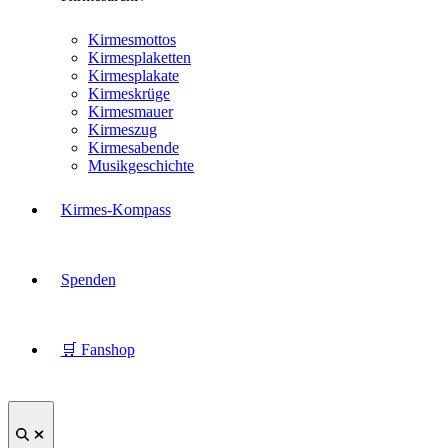
Kirmesmottos
Kirmesplaketten
Kirmesplakate
Kirmeskrüge
Kirmesmauer
Kirmeszug
Kirmesabende
Musikgeschichte
Kirmes-Kompass
Spenden
🛒 Fanshop
Suche