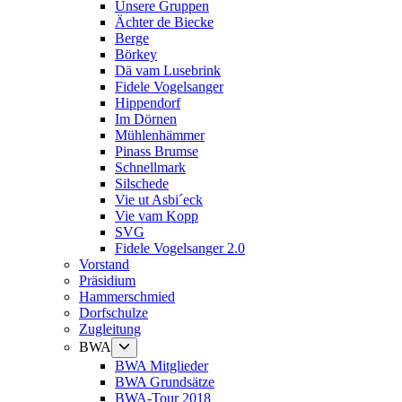
anzeigen
Unsere Gruppen
Ächter de Biecke
Berge
Börkey
Dä vam Lusebrink
Fidele Vogelsanger
Hippendorf
Im Dörnen
Mühlenhämmer
Pinass Brumse
Schnellmark
Silschede
Vie ut Asbi´eck
Vie vam Kopp
SVG
Fidele Vogelsanger 2.0
Vorstand
Präsidium
Hammerschmied
Dorfschulze
Zugleitung
Untermenü
BWA
anzeigen
BWA Mitglieder
BWA Grundsätze
BWA-Tour 2018