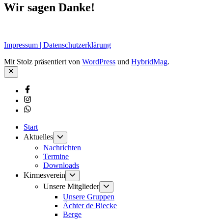
Wir sagen Danke!
Impressum | Datenschutzerklärung
Mit Stolz präsentiert von
WordPress
und
HybridMag
.
Schließen
Facebook
Instagram
Whatsapp
Start
Untermenü
Aktuelles
anzeigen
Nachrichten
Termine
Downloads
Untermenü
Kirmesverein
anzeigen
Untermenü
Unsere Mitglieder
anzeigen
Unsere Gruppen
Ächter de Biecke
Berge