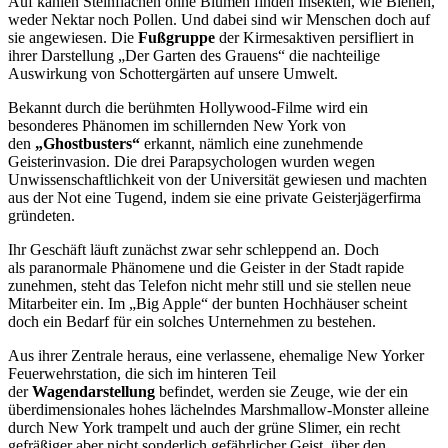
Auf kahlen Steinflächen ohne Blumen finden Insekten, wie Bienen,
weder Nektar noch Pollen. Und dabei sind wir Menschen doch auf
sie angewiesen. Die
Fußgruppe
der Kirmesaktiven persifliert in
ihrer Darstellung „Der Garten des Grauens“ die nachteilige
Auswirkung von Schottergärten auf unsere Umwelt.
Bekannt durch die berühmten Hollywood-Filme wird ein
besonderes Phänomen im schillernden New York von
den
„Ghostbusters“
erkannt, nämlich eine zunehmende
Geisterinvasion. Die drei Parapsychologen wurden wegen
Unwissenschaftlichkeit von der Universität gewiesen und machten
aus der Not eine Tugend, indem sie eine private Geisterjägerfirma
gründeten.
Ihr Geschäft läuft zunächst zwar sehr schleppend an. Doch
als paranormale Phänomene und die Geister in der Stadt rapide
zunehmen, steht das Telefon nicht mehr still und sie stellen neue
Mitarbeiter ein. Im „Big Apple“ der bunten Hochhäuser scheint
doch ein Bedarf für ein solches Unternehmen zu bestehen.
Aus ihrer Zentrale heraus, eine verlassene, ehemalige New Yorker
Feuerwehrstation, die sich im hinteren Teil
der
Wagendarstellung
befindet, werden sie Zeuge, wie der ein
überdimensionales hohes lächelndes Marshmallow-Monster alleine
durch New York trampelt und auch der grüne Slimer, ein recht
gefräßiger aber nicht sonderlich gefährlicher Geist, über den