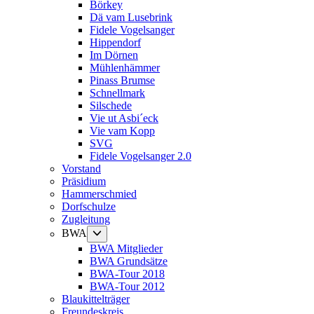
Börkey
Dä vam Lusebrink
Fidele Vogelsanger
Hippendorf
Im Dörnen
Mühlenhämmer
Pinass Brumse
Schnellmark
Silschede
Vie ut Asbi´eck
Vie vam Kopp
SVG
Fidele Vogelsanger 2.0
Vorstand
Präsidium
Hammerschmied
Dorfschulze
Zugleitung
Untermenü
BWA
anzeigen
BWA Mitglieder
BWA Grundsätze
BWA-Tour 2018
BWA-Tour 2012
Blaukittelträger
Freundeskreis