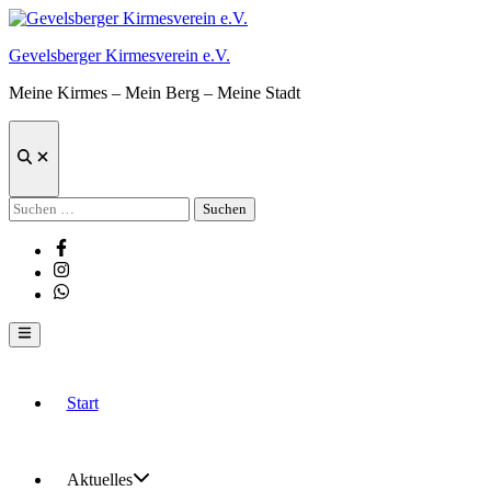
Zum
Inhalt
Gevelsberger Kirmesverein e.V.
springen
Meine Kirmes – Mein Berg – Meine Stadt
Suche
öffnen
Suchen
nach:
Facebook
Instagram
Whatsapp
Hauptmenü
Start
Aktuelles