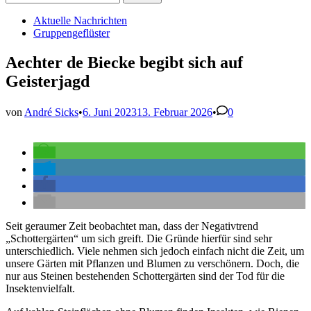
nach:
Veröffentlicht
Aktuelle Nachrichten
in
Gruppengeflüster
Aechter de Biecke begibt sich auf
Geisterjagd
von
André Sicks
•
6. Juni 2023
13. Februar 2026
•
0
Seit geraumer Zeit beobachtet man, dass der Negativtrend
„Schottergärten“ um sich greift. Die Gründe hierfür sind sehr
unterschiedlich. Viele nehmen sich jedoch einfach nicht die Zeit, um
unsere Gärten mit Pflanzen und Blumen zu verschönern. Doch, die
nur aus Steinen bestehenden Schottergärten sind der Tod für die
Insektenvielfalt.