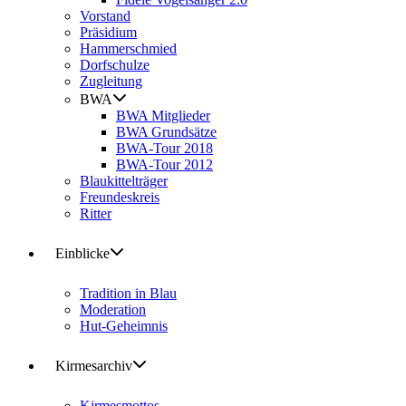
Vorstand
Präsidium
Hammerschmied
Dorfschulze
Zugleitung
BWA
BWA Mitglieder
BWA Grundsätze
BWA-Tour 2018
BWA-Tour 2012
Blaukittelträger
Freundeskreis
Ritter
Einblicke
Tradition in Blau
Moderation
Hut-Geheimnis
Kirmesarchiv
Kirmesmottos