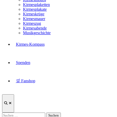
Kirmesplaketten
Kirmesplakate
Kirmeskrüge
Kirmesmauer
Kirmeszug
Kirmesabende
Musikgeschichte
Kirmes-Kompass
Spenden
🛒 Fanshop
Suche
öffnen
Suchen