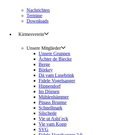
Nachrichten
Termine
Downloads
Kirmesverein
Unsere Mitglieder
Unsere Gruppen
Ächter de Biecke
Berge
Börkey
Dä vam Lusebrink
Fidele Vogelsanger
Hippendorf
Im Dörnen
Mühlenhämmer
Pinass Brumse
Schnellmark
Silschede
Vie ut Asbi´eck
Vie vam Kopp
SVG
Fidele Vogelsanger 2.0