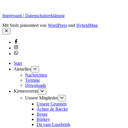
Impressum | Datenschutzerklärung
Mit Stolz präsentiert von
WordPress
und
HybridMag
.
Schließen
Facebook
Instagram
Whatsapp
Start
Untermenü
Aktuelles
anzeigen
Nachrichten
Termine
Downloads
Untermenü
Kirmesverein
anzeigen
Untermenü
Unsere Mitglieder
anzeigen
Unsere Gruppen
Ächter de Biecke
Berge
Börkey
Dä vam Lusebrink