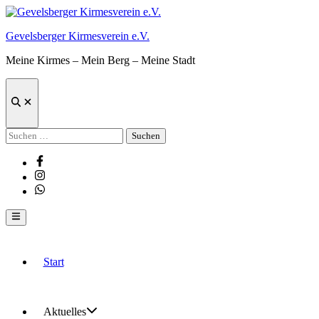
Zum
Inhalt
Gevelsberger Kirmesverein e.V.
springen
Meine Kirmes – Mein Berg – Meine Stadt
Suche
öffnen
Suchen
nach:
Facebook
Instagram
Whatsapp
Hauptmenü
Start
Aktuelles