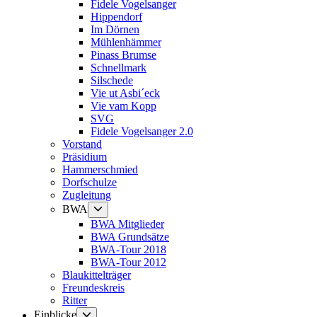
Fidele Vogelsanger
Hippendorf
Im Dörnen
Mühlenhämmer
Pinass Brumse
Schnellmark
Silschede
Vie ut Asbi´eck
Vie vam Kopp
SVG
Fidele Vogelsanger 2.0
Vorstand
Präsidium
Hammerschmied
Dorfschulze
Zugleitung
Untermenü
BWA
anzeigen
BWA Mitglieder
BWA Grundsätze
BWA-Tour 2018
BWA-Tour 2012
Blaukittelträger
Freundeskreis
Ritter
Untermenü
Einblicke