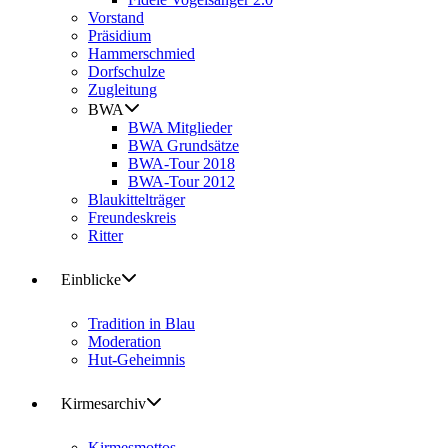
Vorstand
Präsidium
Hammerschmied
Dorfschulze
Zugleitung
BWA
BWA Mitglieder
BWA Grundsätze
BWA-Tour 2018
BWA-Tour 2012
Blaukittelträger
Freundeskreis
Ritter
Einblicke
Tradition in Blau
Moderation
Hut-Geheimnis
Kirmesarchiv
Kirmesmottos