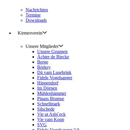
Nachrichten
Termine
Downloads
Kirmesverein
Unsere Mitglieder
Unsere Gruppen
Ächter de Biecke
Berge
Börkey
Dä vam Lusebrink
Fidele Vogelsanger
Hippendorf
Im Dörnen
Mühlenhämmer
Pinass Brumse
Schnellmark
Silschede
Vie ut Asbi´eck
Vie vam Kopp
SVG
Fidele Vogelsanger 2.0