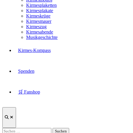
Kirmesplaketten
Kirmesplakate
Kirmeskrüge
Kirmesmauer
Kirmeszug
Kirmesabende
Musikgeschichte
Kirmes-Kompass
Spenden
🛒 Fanshop
Suche
öffnen
Suchen