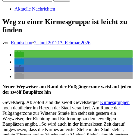
nach:
Veröffentlicht
Aktuelle Nachrichten
in
Weg zu einer Kirmesgruppe ist leicht zu
finden
von
Rundschau
•
2. Juni 2012
13. Februar 2026
Neuer Wegweiser am Rand der Fußgängerzone weist auf jeden
der zwölf Bauplätze hin
Gevelsberg. Ab sofort sind die zwölf Gevelsberger
Kirmesgruppen
noch deutlicher im Herzen der Stadt verankert. Am Rande der
Fußgängerzone zur Wittener Straße hin steht seit gestern ein
Wegweiser, der Richtung und Entfernung zu den jeweiligen
Bauplätzen angibt. „So wird auch in der kirmeslosen Zeit darauf
hingewiesen, dass die Kirmes an erster Stelle in der Stadt steht“,
meinte Kirmesvereins-Vorsitzender Michael Sichelschmidt gestern