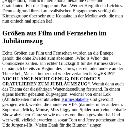
„Hippendorf, natürlich international bekannte Gäste und
Gratulanten. Für die Truppe um Paul-Werner Herguth ein Leichtes.
Denn aufgrund ihres karnevalistischen Engagements verfügt die
Kirmesgruppe über sehr gute Kontakte in der Medienwelt, die man
nun einfach mal spielen ließ.
Größen aus Film und Fernsehen im
Jubiläumszug
Echte Größen aus Film und Fernsehen wurden an die Ennepe
geholt, die ohne Zweifel zum absoluten „Who is Who“ der
Comicszene zählen. Ein echter Glücksgriff für die Kirmesaktiven,
da nämlich bereits zu Beginn des Jahres, der ein oder andere an der
Theke bei „Mausi“ immer mal wieder verlauten ließ:
„ES IST
NOCH LANGE NICHT GENUG; DIE COMIC´S
GRATULIEREN ZUM JUBILÄUMSZUG“
. Womit dann auch
das Thema der diesjährigen Wagendarstellung feststand. In einem
eigens hierfür gebauten Zugwaggon, welcher von einer Lok
(Ähnlichkeiten mit der aktuellen
Kirmesplakette
sind gewollt)
gezogen wird, werden die munteren VIPs (darunter unter anderem:
Superman, Micky Mouse, Miss Piggy und Spiderman ) eine lebhafte
Show abziehen. Ganz so wie man es von ihnen gewohnt ist. Und
wer weiß, vielleicht werden ja sogar Tom und Jerry gemeinsam den
Udo Jürgens-Hit „Vielen Dank für die Blumen“ singen.