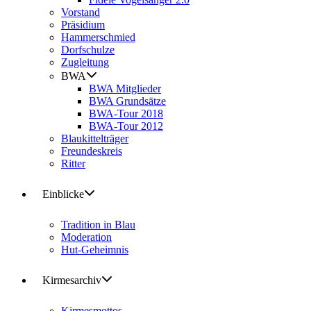
Vorstand
Präsidium
Hammerschmied
Dorfschulze
Zugleitung
BWA
BWA Mitglieder
BWA Grundsätze
BWA-Tour 2018
BWA-Tour 2012
Blaukittelträger
Freundeskreis
Ritter
Einblicke
Tradition in Blau
Moderation
Hut-Geheimnis
Kirmesarchiv
Kirmesmottos