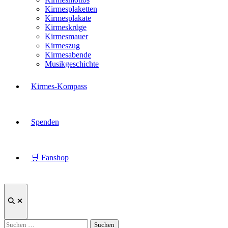
Kirmesplaketten
Kirmesplakate
Kirmeskrüge
Kirmesmauer
Kirmeszug
Kirmesabende
Musikgeschichte
Kirmes-Kompass
Spenden
🛒 Fanshop
Suche
öffnen
Suchen