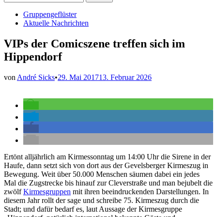
nach:
Veröffentlicht
Gruppengeflüster
in
Aktuelle Nachrichten
VIPs der Comicszene treffen sich im
Hippendorf
von
André Sicks
•
29. Mai 2017
13. Februar 2026
Ertönt alljährlich am Kirmessonntag um 14:00 Uhr die Sirene in der
Haufe, dann setzt sich von dort aus der Gevelsberger Kirmeszug in
Bewegung. Weit über 50.000 Menschen säumen dabei ein jedes
Mal die Zugstrecke bis hinauf zur Cleverstraße und man bejubelt die
zwölf
Kirmesgruppen
mit ihren beeindruckenden Darstellungen. In
diesem Jahr rollt der sage und schreibe 75. Kirmeszug durch die
Stadt; und dafür bedarf es, laut Aussage der Kirmesgruppe