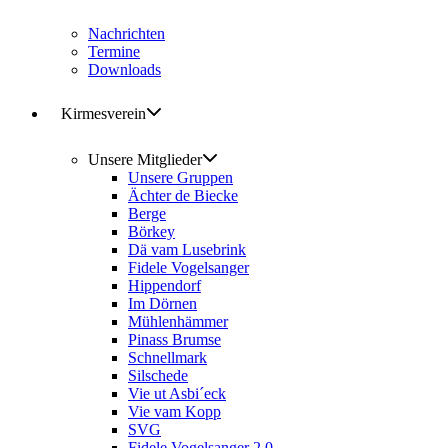
Nachrichten
Termine
Downloads
Kirmesverein
Unsere Mitglieder
Unsere Gruppen
Ächter de Biecke
Berge
Börkey
Dä vam Lusebrink
Fidele Vogelsanger
Hippendorf
Im Dörnen
Mühlenhämmer
Pinass Brumse
Schnellmark
Silschede
Vie ut Asbi´eck
Vie vam Kopp
SVG
Fidele Vogelsanger 2.0