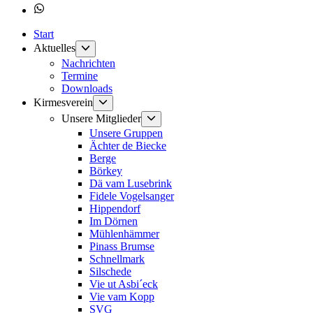
Whatsapp
Start
Untermenü
Aktuelles
anzeigen
Nachrichten
Termine
Downloads
Untermenü
Kirmesverein
anzeigen
Untermenü
Unsere Mitglieder
anzeigen
Unsere Gruppen
Ächter de Biecke
Berge
Börkey
Dä vam Lusebrink
Fidele Vogelsanger
Hippendorf
Im Dörnen
Mühlenhämmer
Pinass Brumse
Schnellmark
Silschede
Vie ut Asbi´eck
Vie vam Kopp
SVG