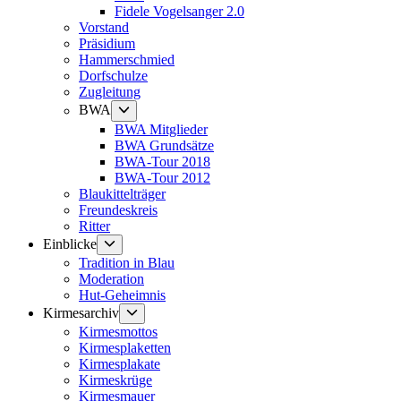
Fidele Vogelsanger 2.0
Vorstand
Präsidium
Hammerschmied
Dorfschulze
Zugleitung
Untermenü
BWA
anzeigen
BWA Mitglieder
BWA Grundsätze
BWA-Tour 2018
BWA-Tour 2012
Blaukittelträger
Freundeskreis
Ritter
Untermenü
Einblicke
anzeigen
Tradition in Blau
Moderation
Hut-Geheimnis
Untermenü
Kirmesarchiv
anzeigen
Kirmesmottos
Kirmesplaketten
Kirmesplakate
Kirmeskrüge
Kirmesmauer