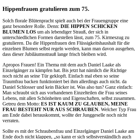
Hippenfrauen gratulieren zum 75.
Solch florale Blütenpracht spielt auch bei der Frauengruppe eine
ganz besondere Rolle. Denn:
DIE HIPPEN SCHICKEN
BLUMEN LOS
um als lebendiger Strauß, der sich in
unterschiedlichen Formen darstellen lässt, zum 75. Kirmeszug zu
gratulieren. Da die Hippenfrauen den Flüssigkeitshaushalt für die
einzelnen Blumen selbst regeln werden, kann man davon ausgehen,
dass dieser Jubiläumsstrauß lange frisch bleiben wird.
Apropos Frauen! Ein Thema mit dem auch Daniel Laake als
Einzelgänger zu kämpfen hat. Bis jetzt hat nämlich die Richtige
noch nicht an seine Tür geklopft. Einfach mal eben so seine
Traumfrau backen funktioniert bei ihm allerdings auch nicht. da
Daniel Schlosser und kein Bäcker ist. Was also tun? Ganz einfach:
Man schraubt sich aus vorhandenen Einzelteilen die Frau seines
Lebens, mit allen Schönheiten und Eigenschaften, selbst zusammen.
Getreu dem Motto:
ES IST KAUM ZU GLAUBEN, MEINE
FRAU BESTEHT NUR AUS SCHRAUBEN
. Welcher Typ Frau
am Ende dabei herauskommt, wollte der Junggeselle noch nicht
verraten.
Sollte es mit der Schraubenfrau und Einzelgänger Daniel Laake am
Ende doch nicht klappen, „so kann er sich selbstverständlich auch