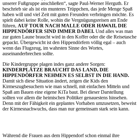
unserer Fußgruppe anschließen“, sagte Paul-Werner Herguth. Er
beschrieb sie als ist ein munteres Trüppchen, das jede Menge Spaß
haben will und viel Zeit mit guten Freunden verbringen möchte. Es
spielt dabei keine Rolle, wohin die Vergnügungsreisen am Ende
führen,
AUF TOUR NACH MALLE ODER HAWAII, DIE
HIPPENDÖRFER SIND IMMER DABEI.
Und alles was man
zur guten Laune braucht wird in den Koffer oder die die Reisetasche
gepackt. Übergewicht ist den Hippendörfern völlig egal – auch
wenn das Flugzeug, im wahrsten Sinne des Wortes,
auseinanderbrechen sollte.
Die Kindergruppe plagen indes ganz andere Sorgen:
KINDERPLÄTZE BRAUCHT DAS LAND, DIE
HIPPENDÖRFER NEHMEN ES SELBST IN DIE HAND.
Damit sich diese Situation ändert, zeigen die Kids den
Kirmeszugbesuchern wie man schnell, mit einfachen Mitteln und
Spaß am Bauen eine eigene KiTa baut. Bei dieser Darstellung
sollten vor allem die heimischen Politiker genauestens hinsehen.
Denn mit der Fähigkeit ein geplantes Vorhaben umzusetzen, beweist
der Kirmesnachwuchs, dass man nur gemeinsam stark sein kann.
Während die Frauen aus dem Hippendorf schon einmal ihre