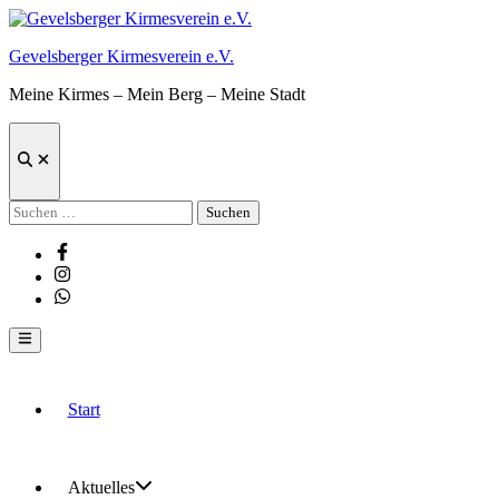
Zum
Inhalt
Gevelsberger Kirmesverein e.V.
springen
Meine Kirmes – Mein Berg – Meine Stadt
Suche
öffnen
Suchen
nach:
Facebook
Instagram
Whatsapp
Hauptmenü
Start
Aktuelles