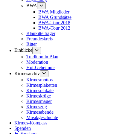
Untermenü
BWA
anzeigen
BWA Mitglieder
BWA Grundsätze
BWA-Tour 2018
BWA-Tour 2012
Blaukittelträger
Freundeskreis
Ritter
Untermenü
Einblicke
anzeigen
Tradition in Blau
Moderation
Hut-Geheimnis
Untermenü
Kirmesarchiv
anzeigen
Kirmesmottos
Kirmesplaketten
Kirmesplakate
Kirmeskrüge
Kirmesmauer
Kirmeszug
Kirmesabende
Musikgeschichte
Kirmes-Kompass
Spenden
🛒 Fanshop