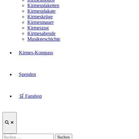
Kirmesplaketten
Kirmesplakate
Kirmeskrüge
Kirmesmauer
Kirmeszug
Kirmesabende
Musikgeschichte
Kirmes-Kompass
Spenden
🛒 Fanshop
Suche
öffnen
Suchen