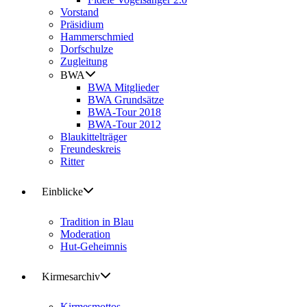
Vorstand
Präsidium
Hammerschmied
Dorfschulze
Zugleitung
BWA
BWA Mitglieder
BWA Grundsätze
BWA-Tour 2018
BWA-Tour 2012
Blaukittelträger
Freundeskreis
Ritter
Einblicke
Tradition in Blau
Moderation
Hut-Geheimnis
Kirmesarchiv
Kirmesmottos