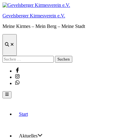
Zum
Inhalt
Gevelsberger Kirmesverein e.V.
springen
Meine Kirmes – Mein Berg – Meine Stadt
Suche
öffnen
Suchen
nach:
Facebook
Instagram
Whatsapp
Hauptmenü
Start
Aktuelles