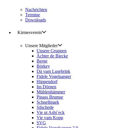
Nachrichten
Termine
Downloads
Kirmesverein
Unsere Mitglieder
Unsere Gruppen
Ächter de Biecke
Berge
Börkey
Dä vam Lusebrink
Fidele Vogelsanger
Hippendorf
Im Dörnen
Mühlenhämmer
Pinass Brumse
Schnellmark
Silschede
Vie ut Asbi´eck
Vie vam Kopp
SVG
Fidele Vogelsanger 2.0