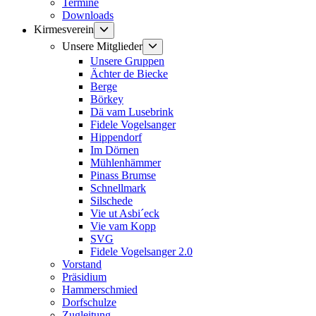
Termine
Downloads
Untermenü
Kirmesverein
anzeigen
Untermenü
Unsere Mitglieder
anzeigen
Unsere Gruppen
Ächter de Biecke
Berge
Börkey
Dä vam Lusebrink
Fidele Vogelsanger
Hippendorf
Im Dörnen
Mühlenhämmer
Pinass Brumse
Schnellmark
Silschede
Vie ut Asbi´eck
Vie vam Kopp
SVG
Fidele Vogelsanger 2.0
Vorstand
Präsidium
Hammerschmied
Dorfschulze
Zugleitung