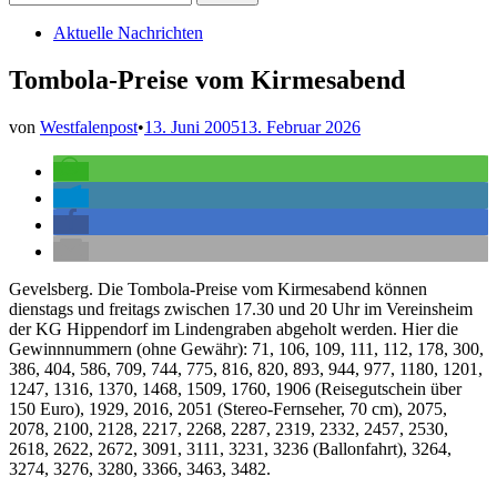
nach:
Veröffentlicht
Aktuelle Nachrichten
in
Tombola-Preise vom Kirmesabend
von
Westfalenpost
•
13. Juni 2005
13. Februar 2026
Gevelsberg. Die Tombola-Preise vom Kirmesabend können
dienstags und freitags zwischen 17.30 und 20 Uhr im Vereinsheim
der KG Hippendorf im Lindengraben abgeholt werden. Hier die
Gewinnnummern (ohne Gewähr): 71, 106, 109, 111, 112, 178, 300,
386, 404, 586, 709, 744, 775, 816, 820, 893, 944, 977, 1180, 1201,
1247, 1316, 1370, 1468, 1509, 1760, 1906 (Reisegutschein über
150 Euro), 1929, 2016, 2051 (Stereo-Fernseher, 70 cm), 2075,
2078, 2100, 2128, 2217, 2268, 2287, 2319, 2332, 2457, 2530,
2618, 2622, 2672, 3091, 3111, 3231, 3236 (Ballonfahrt), 3264,
3274, 3276, 3280, 3366, 3463, 3482.