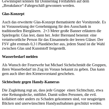
Gewinnspiel können für Donnerstag Freifahrten auf dem
„Breakdance“-Fahrgeschäft gewonnen werden.
Glas-Konzept
Auch das erweiterte Glas-Konzept thematisierte der Vorsitzende. Es
ist Voraussetzung der Genehmigung für den Ausschank in
traditionellen Biergläsern. 2×3 Meter große Banner erläutern die
Spielregeln: Glas leer, dann her. Jeder Bierstand benennt eine
verantwortliche Person für das Einsammeln der leeren Gläser. Der
FSV gibt erstmals 0,3 l Plastikbecher aus, jedem Stand ist die Wahl
zwischen Glas und Kunststoff freigestellt.
Wasserbedarf melden
Als Wunsch der Feuerwehr bat Michael Sichelschmidt die Gruppen,
ihren Wasserbedarf im Zug im Voraus bekannt zu geben. Das kann
gern auch über den Kirmesvorstand geschehen.
Sichtschutz gegen Handy-Kameras
Die Zugleitung regt an, dass jede Gruppe einen Sichtschutz, etwa
eine Rettungsdecke, mitführt. Damit sollen Personen, die evtl.
kollabiert oder anders zu Schaden gekommen sind, vor neugierigen
Blicken und unerwünschten Handyaufnahmen geschützt werden.