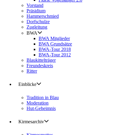
Vorstand
Präsidium
Hammerschmied
Dorfschulze
Zugleitung
BWA
BWA Mitglieder
BWA Grundsätze
BWA-Tour 2018
BWA-Tour 2012
Blaukittelträger
Freundeskreis
Ritter
Einblicke
Tradition in Blau
Moderation
Hut-Geheimnis
Kirmesarchiv
Kirmesmottos