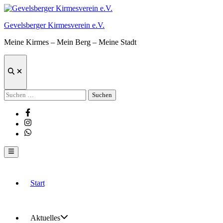
Zum
Inhalt
Gevelsberger Kirmesverein e.V.
springen
Meine Kirmes – Mein Berg – Meine Stadt
Suche
öffnen
Suchen
nach:
Facebook
Instagram
Whatsapp
Hauptmenü
Start
Aktuelles