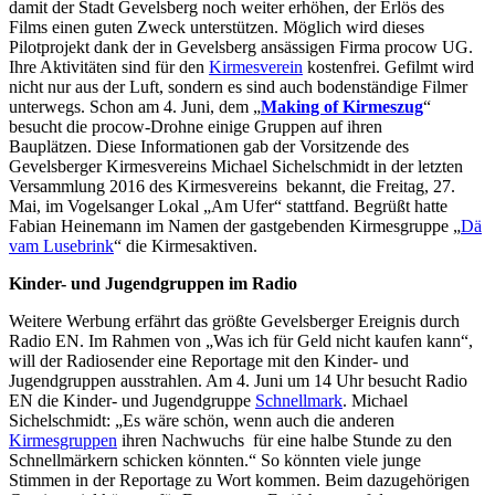
damit der Stadt Gevelsberg noch weiter erhöhen, der Erlös des
Films einen guten Zweck unterstützen. Möglich wird dieses
Pilotprojekt dank der in Gevelsberg ansässigen Firma procow UG.
Ihre Aktivitäten sind für den
Kirmesverein
kostenfrei. Gefilmt wird
nicht nur aus der Luft, sondern es sind auch bodenständige Filmer
unterwegs. Schon am 4. Juni, dem „
Making of Kirmeszug
“
besucht die procow-Drohne einige Gruppen auf ihren
Bauplätzen. Diese Informationen gab der Vorsitzende des
Gevelsberger Kirmesvereins Michael Sichelschmidt in der letzten
Versammlung 2016 des Kirmesvereins bekannt, die Freitag, 27.
Mai, im Vogelsanger Lokal „Am Ufer“ stattfand. Begrüßt hatte
Fabian Heinemann im Namen der gastgebenden Kirmesgruppe „
Dä
vam Lusebrink
“ die Kirmesaktiven.
Kinder- und Jugendgruppen im Radio
Weitere Werbung erfährt das größte Gevelsberger Ereignis durch
Radio EN. Im Rahmen von „Was ich für Geld nicht kaufen kann“,
will der Radiosender eine Reportage mit den Kinder- und
Jugendgruppen ausstrahlen. Am 4. Juni um 14 Uhr besucht Radio
EN die Kinder- und Jugendgruppe
Schnellmark
. Michael
Sichelschmidt: „Es wäre schön, wenn auch die anderen
Kirmesgruppen
ihren Nachwuchs für eine halbe Stunde zu den
Schnellmärkern schicken könnten.“ So könnten viele junge
Stimmen in der Reportage zu Wort kommen. Beim dazugehörigen