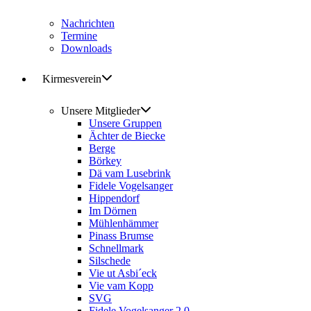
Nachrichten
Termine
Downloads
Kirmesverein
Unsere Mitglieder
Unsere Gruppen
Ächter de Biecke
Berge
Börkey
Dä vam Lusebrink
Fidele Vogelsanger
Hippendorf
Im Dörnen
Mühlenhämmer
Pinass Brumse
Schnellmark
Silschede
Vie ut Asbi´eck
Vie vam Kopp
SVG
Fidele Vogelsanger 2.0