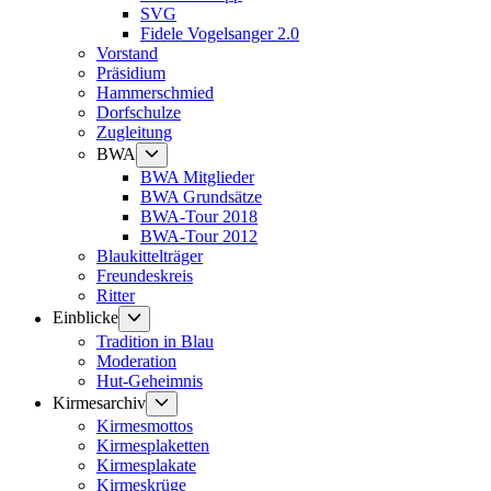
SVG
Fidele Vogelsanger 2.0
Vorstand
Präsidium
Hammerschmied
Dorfschulze
Zugleitung
Untermenü
BWA
anzeigen
BWA Mitglieder
BWA Grundsätze
BWA-Tour 2018
BWA-Tour 2012
Blaukittelträger
Freundeskreis
Ritter
Untermenü
Einblicke
anzeigen
Tradition in Blau
Moderation
Hut-Geheimnis
Untermenü
Kirmesarchiv
anzeigen
Kirmesmottos
Kirmesplaketten
Kirmesplakate
Kirmeskrüge