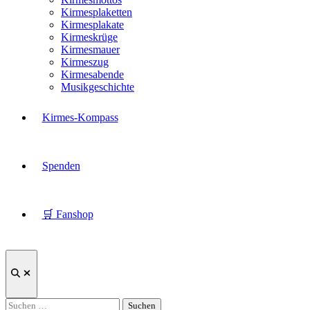
Kirmesplaketten
Kirmesplakate
Kirmeskrüge
Kirmesmauer
Kirmeszug
Kirmesabende
Musikgeschichte
Kirmes-Kompass
Spenden
🛒 Fanshop
Suche
öffnen
Suchen