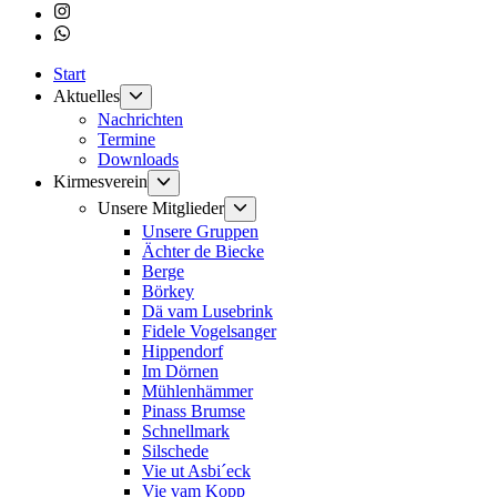
Instagram
Whatsapp
Start
Untermenü
Aktuelles
anzeigen
Nachrichten
Termine
Downloads
Untermenü
Kirmesverein
anzeigen
Untermenü
Unsere Mitglieder
anzeigen
Unsere Gruppen
Ächter de Biecke
Berge
Börkey
Dä vam Lusebrink
Fidele Vogelsanger
Hippendorf
Im Dörnen
Mühlenhämmer
Pinass Brumse
Schnellmark
Silschede
Vie ut Asbi´eck
Vie vam Kopp