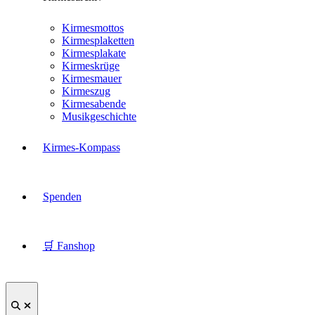
Kirmesmottos
Kirmesplaketten
Kirmesplakate
Kirmeskrüge
Kirmesmauer
Kirmeszug
Kirmesabende
Musikgeschichte
Kirmes-Kompass
Spenden
🛒 Fanshop
Suche