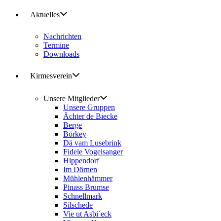
Aktuelles
Nachrichten
Termine
Downloads
Kirmesverein
Unsere Mitglieder
Unsere Gruppen
Ächter de Biecke
Berge
Börkey
Dä vam Lusebrink
Fidele Vogelsanger
Hippendorf
Im Dörnen
Mühlenhämmer
Pinass Brumse
Schnellmark
Silschede
Vie ut Asbi´eck