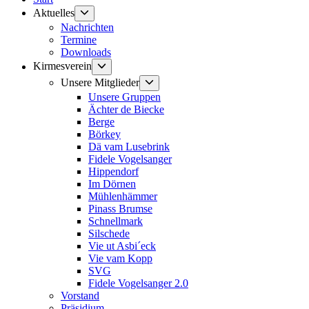
Untermenü
Aktuelles
anzeigen
Nachrichten
Termine
Downloads
Untermenü
Kirmesverein
anzeigen
Untermenü
Unsere Mitglieder
anzeigen
Unsere Gruppen
Ächter de Biecke
Berge
Börkey
Dä vam Lusebrink
Fidele Vogelsanger
Hippendorf
Im Dörnen
Mühlenhämmer
Pinass Brumse
Schnellmark
Silschede
Vie ut Asbi´eck
Vie vam Kopp
SVG
Fidele Vogelsanger 2.0
Vorstand
Präsidium