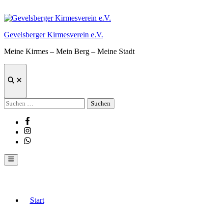
Zum
Inhalt
springen
Gevelsberger Kirmesverein e.V.
Meine Kirmes – Mein Berg – Meine Stadt
Suche
öffnen
Suchen
nach:
Facebook
Instagram
Whatsapp
Hauptmenü
Start