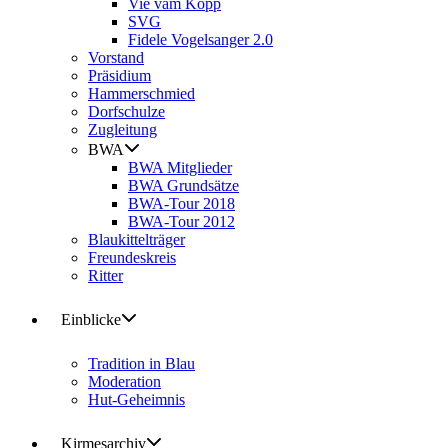
Vie vam Kopp
SVG
Fidele Vogelsanger 2.0
Vorstand
Präsidium
Hammerschmied
Dorfschulze
Zugleitung
BWA
BWA Mitglieder
BWA Grundsätze
BWA-Tour 2018
BWA-Tour 2012
Blaukittelträger
Freundeskreis
Ritter
Einblicke
Tradition in Blau
Moderation
Hut-Geheimnis
Kirmesarchiv