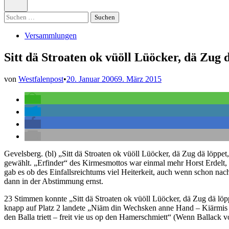
öffnen
Suchen
nach:
Veröffentlicht
Versammlungen
in
Sitt dä Stroaten ok vüöll Lüöcker, dä Zug d
von
Westfalenpost
•
20. Januar 2006
9. März 2015
Gevelsberg. (bl) „Sitt dä Stroaten ok vüöll Lüöcker, dä Zug dä löpp
gewählt. „Erfinder“ des Kirmesmottos war einmal mehr Horst Erdelt, 
gab es ob des Einfallsreichtums viel Heiterkeit, auch wenn schon n
dann in der Abstimmung ernst.
23 Stimmen konnte „Sitt dä Stroaten ok vüöll Lüöcker, dä Zug dä löppe
knapp auf Platz 2 landete „Niäm din Wechsken anne Hand – Kiärmis
den Balla triett – freit vie us op den Hamerschmiett“ (Wenn Ballack vo