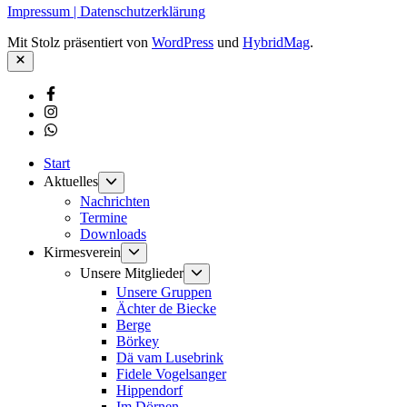
Impressum | Datenschutzerklärung
Mit Stolz präsentiert von
WordPress
und
HybridMag
.
Schließen
Facebook
Instagram
Whatsapp
Start
Untermenü
Aktuelles
anzeigen
Nachrichten
Termine
Downloads
Untermenü
Kirmesverein
anzeigen
Untermenü
Unsere Mitglieder
anzeigen
Unsere Gruppen
Ächter de Biecke
Berge
Börkey
Dä vam Lusebrink
Fidele Vogelsanger
Hippendorf
Im Dörnen