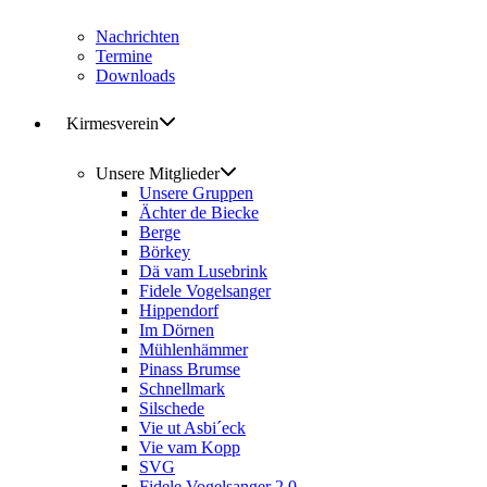
Nachrichten
Termine
Downloads
Kirmesverein
Unsere Mitglieder
Unsere Gruppen
Ächter de Biecke
Berge
Börkey
Dä vam Lusebrink
Fidele Vogelsanger
Hippendorf
Im Dörnen
Mühlenhämmer
Pinass Brumse
Schnellmark
Silschede
Vie ut Asbi´eck
Vie vam Kopp
SVG
Fidele Vogelsanger 2.0