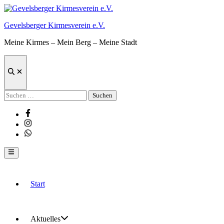
Zum
Inhalt
Gevelsberger Kirmesverein e.V.
springen
Meine Kirmes – Mein Berg – Meine Stadt
Suche
öffnen
Suchen
nach:
Facebook
Instagram
Whatsapp
Hauptmenü
Start
Aktuelles