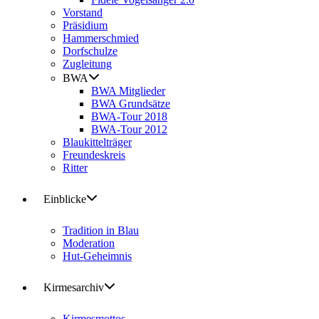
Vorstand
Präsidium
Hammerschmied
Dorfschulze
Zugleitung
BWA
BWA Mitglieder
BWA Grundsätze
BWA-Tour 2018
BWA-Tour 2012
Blaukittelträger
Freundeskreis
Ritter
Einblicke
Tradition in Blau
Moderation
Hut-Geheimnis
Kirmesarchiv
Kirmesmottos