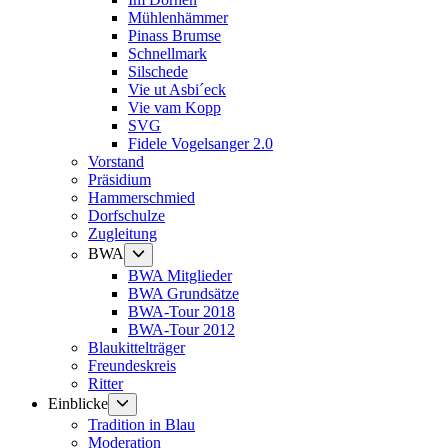
Mühlenhämmer
Pinass Brumse
Schnellmark
Silschede
Vie ut Asbi´eck
Vie vam Kopp
SVG
Fidele Vogelsanger 2.0
Vorstand
Präsidium
Hammerschmied
Dorfschulze
Zugleitung
Untermenü
BWA
anzeigen
BWA Mitglieder
BWA Grundsätze
BWA-Tour 2018
BWA-Tour 2012
Blaukittelträger
Freundeskreis
Ritter
Untermenü
Einblicke
anzeigen
Tradition in Blau
Moderation