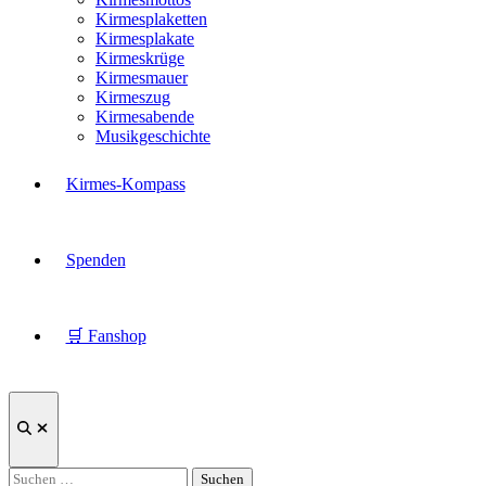
Kirmesplaketten
Kirmesplakate
Kirmeskrüge
Kirmesmauer
Kirmeszug
Kirmesabende
Musikgeschichte
Kirmes-Kompass
Spenden
🛒 Fanshop
Suche
öffnen
Suchen