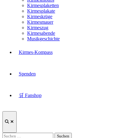
Kirmesplaketten
Kirmesplakate
Kirmeskrüge
Kirmesmauer
Kirmeszug
Kirmesabende
Musikgeschichte
Kirmes-Kompass
Spenden
🛒 Fanshop
Suche
öffnen
Suchen