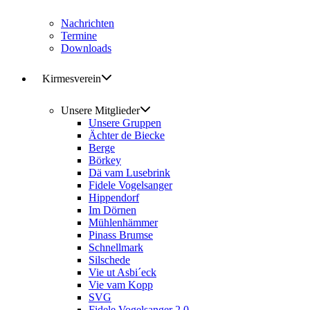
Nachrichten
Termine
Downloads
Kirmesverein
Unsere Mitglieder
Unsere Gruppen
Ächter de Biecke
Berge
Börkey
Dä vam Lusebrink
Fidele Vogelsanger
Hippendorf
Im Dörnen
Mühlenhämmer
Pinass Brumse
Schnellmark
Silschede
Vie ut Asbi´eck
Vie vam Kopp
SVG
Fidele Vogelsanger 2.0