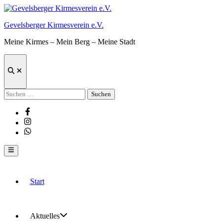
Zum
Inhalt
Gevelsberger Kirmesverein e.V.
springen
Meine Kirmes – Mein Berg – Meine Stadt
Suche
öffnen
Suchen
nach:
Facebook
Instagram
Whatsapp
Hauptmenü
Start
Aktuelles