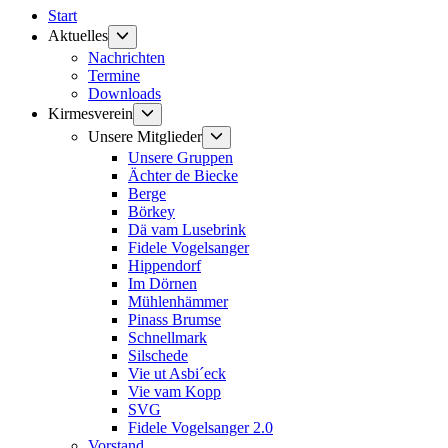
Start
Untermenü
Aktuelles
anzeigen
Nachrichten
Termine
Downloads
Untermenü
Kirmesverein
anzeigen
Untermenü
Unsere Mitglieder
anzeigen
Unsere Gruppen
Ächter de Biecke
Berge
Börkey
Dä vam Lusebrink
Fidele Vogelsanger
Hippendorf
Im Dörnen
Mühlenhämmer
Pinass Brumse
Schnellmark
Silschede
Vie ut Asbi´eck
Vie vam Kopp
SVG
Fidele Vogelsanger 2.0
Vorstand