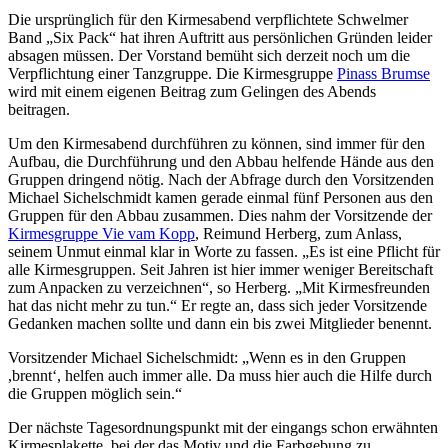
Die ursprünglich für den Kirmesabend verpflichtete Schwelmer
Band „Six Pack“ hat ihren Auftritt aus persönlichen Gründen leider
absagen müssen. Der Vorstand bemüht sich derzeit noch um die
Verpflichtung einer Tanzgruppe. Die Kirmesgruppe
Pinass Brumse
wird mit einem eigenen Beitrag zum Gelingen des Abends
beitragen.
Um den Kirmesabend durchführen zu können, sind immer für den
Aufbau, die Durchführung und den Abbau helfende Hände aus den
Gruppen dringend nötig. Nach der Abfrage durch den Vorsitzenden
Michael Sichelschmidt kamen gerade einmal fünf Personen aus den
Gruppen für den Abbau zusammen. Dies nahm der Vorsitzende der
Kirmesgruppe Vie vam Kopp
, Reimund Herberg, zum Anlass,
seinem Unmut einmal klar in Worte zu fassen. „Es ist eine Pflicht für
alle Kirmesgruppen. Seit Jahren ist hier immer weniger Bereitschaft
zum Anpacken zu verzeichnen“, so Herberg. „Mit Kirmesfreunden
hat das nicht mehr zu tun.“ Er regte an, dass sich jeder Vorsitzende
Gedanken machen sollte und dann ein bis zwei Mitglieder benennt.
Vorsitzender Michael Sichelschmidt: „Wenn es in den Gruppen
,brennt‘, helfen auch immer alle. Da muss hier auch die Hilfe durch
die Gruppen möglich sein.“
Der nächste Tagesordnungspunkt mit der eingangs schon erwähnten
Kirmesplakette, bei der das Motiv und die Farbgebung zu