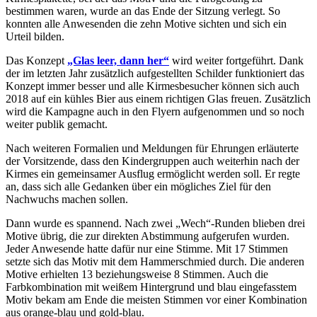
bestimmen waren, wurde an das Ende der Sitzung verlegt. So
konnten alle Anwesenden die zehn Motive sichten und sich ein
Urteil bilden.
Das Konzept
„Glas leer, dann her“
wird weiter fortgeführt. Dank
der im letzten Jahr zusätzlich aufgestellten Schilder funktioniert das
Konzept immer besser und alle Kirmesbesucher können sich auch
2018 auf ein kühles Bier aus einem richtigen Glas freuen. Zusätzlich
wird die Kampagne auch in den Flyern aufgenommen und so noch
weiter publik gemacht.
Nach weiteren Formalien und Meldungen für Ehrungen erläuterte
der Vorsitzende, dass den Kindergruppen auch weiterhin nach der
Kirmes ein gemeinsamer Ausflug ermöglicht werden soll. Er regte
an, dass sich alle Gedanken über ein mögliches Ziel für den
Nachwuchs machen sollen.
Dann wurde es spannend. Nach zwei „Wech“-Runden blieben drei
Motive übrig, die zur direkten Abstimmung aufgerufen wurden.
Jeder Anwesende hatte dafür nur eine Stimme. Mit 17 Stimmen
setzte sich das Motiv mit dem Hammerschmied durch. Die anderen
Motive erhielten 13 beziehungsweise 8 Stimmen. Auch die
Farbkombination mit weißem Hintergrund und blau eingefasstem
Motiv bekam am Ende die meisten Stimmen vor einer Kombination
aus orange-blau und gold-blau.