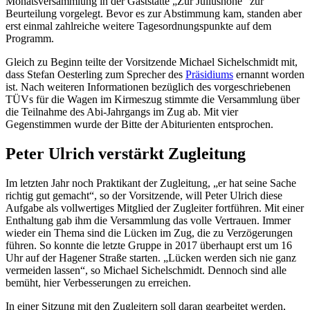
Monatsversammlung in der Gaststätte „Zur Juliushöhe“ zur
Beurteilung vorgelegt. Bevor es zur Abstimmung kam, standen aber
erst einmal zahlreiche weitere Tagesordnungspunkte auf dem
Programm.
Gleich zu Beginn teilte der Vorsitzende Michael Sichelschmidt mit,
dass Stefan Oesterling zum Sprecher des
Präsidiums
ernannt worden
ist. Nach weiteren Informationen bezüglich des vorgeschriebenen
TÜVs für die Wagen im Kirmeszug stimmte die Versammlung über
die Teilnahme des Abi-Jahrgangs im Zug ab. Mit vier
Gegenstimmen wurde der Bitte der Abiturienten entsprochen.
Peter Ulrich verstärkt Zugleitung
Im letzten Jahr noch Praktikant der Zugleitung, „er hat seine Sache
richtig gut gemacht“, so der Vorsitzende, will Peter Ulrich diese
Aufgabe als vollwertiges Mitglied der Zugleiter fortführen. Mit einer
Enthaltung gab ihm die Versammlung das volle Vertrauen. Immer
wieder ein Thema sind die Lücken im Zug, die zu Verzögerungen
führen. So konnte die letzte Gruppe in 2017 überhaupt erst um 16
Uhr auf der Hagener Straße starten. „Lücken werden sich nie ganz
vermeiden lassen“, so Michael Sichelschmidt. Dennoch sind alle
bemüht, hier Verbesserungen zu erreichen.
In einer Sitzung mit den Zugleitern soll daran gearbeitet werden,