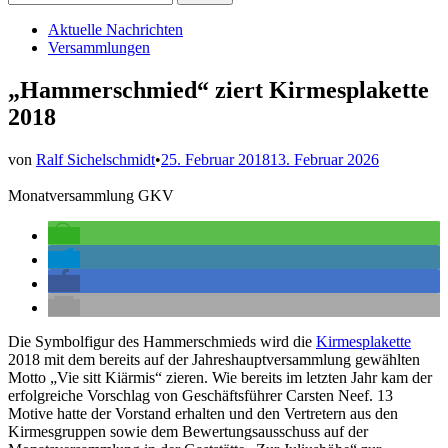
nach:
Veröffentlicht
Aktuelle Nachrichten
in
Versammlungen
„Hammerschmied“ ziert Kirmesplakette
2018
von
Ralf Sichelschmidt
•
25. Februar 2018
13. Februar 2026
Monatversammlung GKV
Die Symbolfigur des Hammerschmieds wird die
Kirmesplakette
2018 mit dem bereits auf der Jahreshauptversammlung gewählten
Motto „Vie sitt Kiärmis“ zieren. Wie bereits im letzten Jahr kam der
erfolgreiche Vorschlag von Geschäftsführer Carsten Neef. 13
Motive hatte der Vorstand erhalten und den Vertretern aus den
Kirmesgruppen sowie dem Bewertungsausschuss auf der