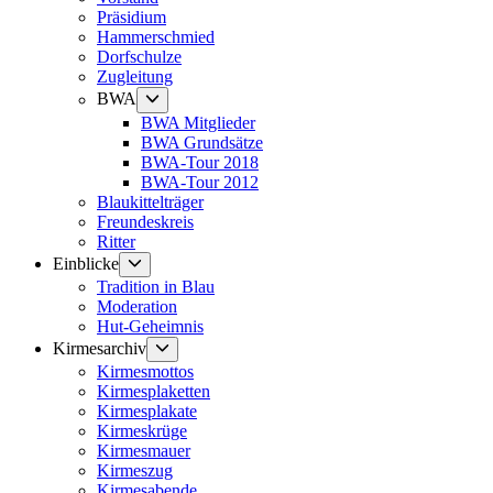
Präsidium
Hammerschmied
Dorfschulze
Zugleitung
Untermenü
BWA
anzeigen
BWA Mitglieder
BWA Grundsätze
BWA-Tour 2018
BWA-Tour 2012
Blaukittelträger
Freundeskreis
Ritter
Untermenü
Einblicke
anzeigen
Tradition in Blau
Moderation
Hut-Geheimnis
Untermenü
Kirmesarchiv
anzeigen
Kirmesmottos
Kirmesplaketten
Kirmesplakate
Kirmeskrüge
Kirmesmauer
Kirmeszug
Kirmesabende