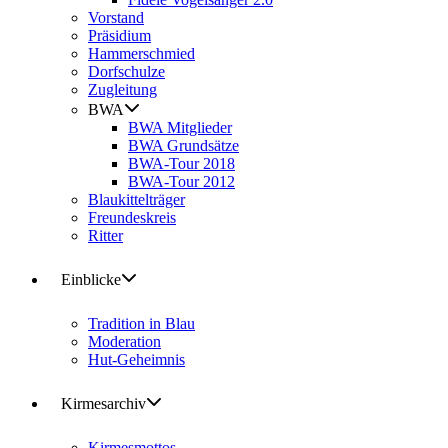
Vorstand
Präsidium
Hammerschmied
Dorfschulze
Zugleitung
BWA
BWA Mitglieder
BWA Grundsätze
BWA-Tour 2018
BWA-Tour 2012
Blaukittelträger
Freundeskreis
Ritter
Einblicke
Tradition in Blau
Moderation
Hut-Geheimnis
Kirmesarchiv
Kirmesmottos