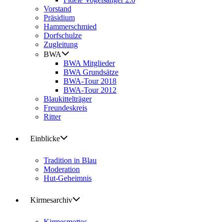
Vorstand
Präsidium
Hammerschmied
Dorfschulze
Zugleitung
BWA
BWA Mitglieder
BWA Grundsätze
BWA-Tour 2018
BWA-Tour 2012
Blaukittelträger
Freundeskreis
Ritter
Einblicke
Tradition in Blau
Moderation
Hut-Geheimnis
Kirmesarchiv
Kirmesmottos