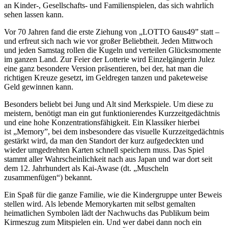
an Kinder-, Gesellschafts- und Familienspielen, das sich wahrlich
sehen lassen kann.
Vor 70 Jahren fand die erste Ziehung von „LOTTO 6aus49” statt –
und erfreut sich nach wie vor großer Beliebtheit. Jeden Mittwoch
und jeden Samstag rollen die Kugeln und verteilen Glücksmomente
im ganzen Land. Zur Feier der Lotterie wird Einzelgängerin Julez
eine ganz besondere Version präsentieren, bei der, hat man die
richtigen Kreuze gesetzt, im Geldregen tanzen und paketeweise
Geld gewinnen kann.
Besonders beliebt bei Jung und Alt sind Merkspiele. Um diese zu
meistern, benötigt man ein gut funktionierendes Kurzzeitgedächtnis
und eine hohe Konzentrationsfähigkeit. Ein Klassiker hierbei
ist „Memory”, bei dem insbesondere das visuelle Kurzzeitgedächtnis
gestärkt wird, da man den Standort der kurz aufgedeckten und
wieder umgedrehten Karten schnell speichern muss. Das Spiel
stammt aller Wahrscheinlichkeit nach aus Japan und war dort seit
dem 12. Jahrhundert als Kai-Awase (dt. „Muscheln
zusammenfügen“) bekannt.
Ein Spaß für die ganze Familie, wie die Kindergruppe unter Beweis
stellen wird. Als lebende Memorykarten mit selbst gemalten
heimatlichen Symbolen lädt der Nachwuchs das Publikum beim
Kirmeszug zum Mitspielen ein. Und wer dabei dann noch ein