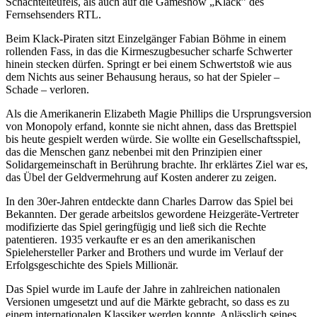
Schachtelteufels, als auch auf die Gameshow „Klack” des
Fernsehsenders RTL.
Beim Klack-Piraten sitzt Einzelgänger Fabian Böhme in einem
rollenden Fass, in das die Kirmeszugbesucher scharfe Schwerter
hinein stecken dürfen. Springt er bei einem Schwertstoß wie aus
dem Nichts aus seiner Behausung heraus, so hat der Spieler –
Schade – verloren.
Als die Amerikanerin Elizabeth Magie Phillips die Ursprungsversion
von Monopoly erfand, konnte sie nicht ahnen, dass das Brettspiel
bis heute gespielt werden würde. Sie wollte ein Gesellschaftsspiel,
das die Menschen ganz nebenbei mit den Prinzipien einer
Solidargemeinschaft in Berührung brachte. Ihr erklärtes Ziel war es,
das Übel der Geldvermehrung auf Kosten anderer zu zeigen.
In den 30er-Jahren entdeckte dann Charles Darrow das Spiel bei
Bekannten. Der gerade arbeitslos gewordene Heizgeräte-Vertreter
modifizierte das Spiel geringfügig und ließ sich die Rechte
patentieren. 1935 verkaufte er es an den amerikanischen
Spielehersteller Parker and Brothers und wurde im Verlauf der
Erfolgsgeschichte des Spiels Millionär.
Das Spiel wurde im Laufe der Jahre in zahlreichen nationalen
Versionen umgesetzt und auf die Märkte gebracht, so dass es zu
einem internationalen Klassiker werden konnte. Anlässlich seines