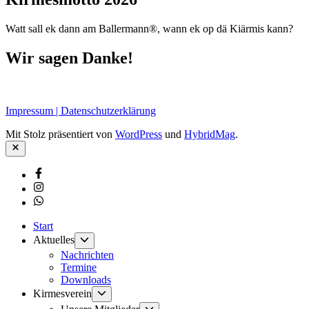
Watt sall ek dann am Ballermann®, wann ek op dä Kiärmis kann?
Wir sagen Danke!
Impressum | Datenschutzerklärung
Mit Stolz präsentiert von
WordPress
und
HybridMag
.
Schließen
Facebook
Instagram
Whatsapp
Start
Untermenü
Aktuelles
anzeigen
Nachrichten
Termine
Downloads
Untermenü
Kirmesverein
anzeigen
Untermenü