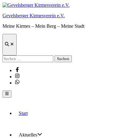
Zum
Inhalt
Gevelsberger Kirmesverein e.V.
springen
Meine Kirmes – Mein Berg – Meine Stadt
Suche
öffnen
Suchen
nach:
Facebook
Instagram
Whatsapp
Hauptmenü
Start
Aktuelles