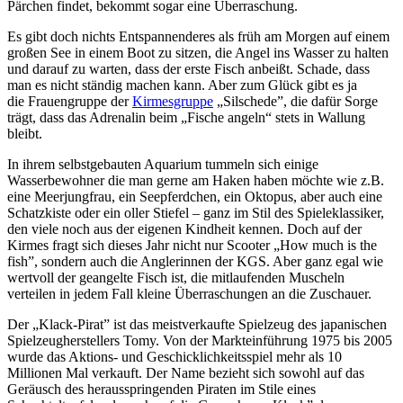
Pärchen findet, bekommt sogar eine Überraschung.
Es gibt doch nichts Entspannenderes als früh am Morgen auf einem
großen See in einem Boot zu sitzen, die Angel ins Wasser zu halten
und darauf zu warten, dass der erste Fisch anbeißt. Schade, dass
man es nicht ständig machen kann. Aber zum Glück gibt es ja
die Frauengruppe der
Kirmesgruppe
„Silschede”, die dafür Sorge
trägt, dass das Adrenalin beim „Fische angeln“ stets in Wallung
bleibt.
In ihrem selbstgebauten Aquarium tummeln sich einige
Wasserbewohner die man gerne am Haken haben möchte wie z.B.
eine Meerjungfrau, ein Seepferdchen, ein Oktopus, aber auch eine
Schatzkiste oder ein oller Stiefel – ganz im Stil des Spieleklassiker,
den viele noch aus der eigenen Kindheit kennen. Doch auf der
Kirmes fragt sich dieses Jahr nicht nur Scooter „How much is the
fish”, sondern auch die Anglerinnen der KGS. Aber ganz egal wie
wertvoll der geangelte Fisch ist, die mitlaufenden Muscheln
verteilen in jedem Fall kleine Überraschungen an die Zuschauer.
Der „Klack-Pirat” ist das meistverkaufte Spielzeug des japanischen
Spielzeugherstellers Tomy. Von der Markteinführung 1975 bis 2005
wurde das Aktions- und Geschicklichkeitsspiel mehr als 10
Millionen Mal verkauft. Der Name bezieht sich sowohl auf das
Geräusch des herausspringenden Piraten im Stile eines