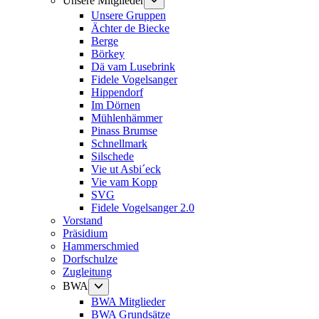
Unsere Mitglieder
anzeigen
Unsere Gruppen
Ächter de Biecke
Berge
Börkey
Dä vam Lusebrink
Fidele Vogelsanger
Hippendorf
Im Dörnen
Mühlenhämmer
Pinass Brumse
Schnellmark
Silschede
Vie ut Asbi´eck
Vie vam Kopp
SVG
Fidele Vogelsanger 2.0
Vorstand
Präsidium
Hammerschmied
Dorfschulze
Zugleitung
Untermenü
BWA
anzeigen
BWA Mitglieder
BWA Grundsätze