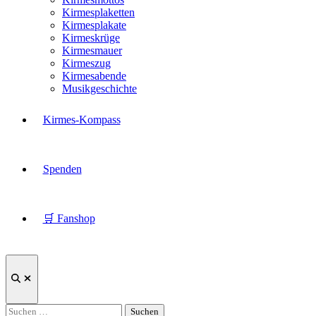
Kirmesplaketten
Kirmesplakate
Kirmeskrüge
Kirmesmauer
Kirmeszug
Kirmesabende
Musikgeschichte
Kirmes-Kompass
Spenden
🛒 Fanshop
Suche
öffnen
Suchen