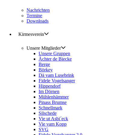
Nachrichten
Termine
Downloads
Kirmesverein
Unsere Mitglieder
Unsere Gruppen
Ächter de Biecke
Berge
Börkey
Dä vam Lusebrink
Fidele Vogelsanger
Hippendorf
Im Dörnen
Mühlenhämmer
Pinass Brumse
Schnellmark
Silschede
Vie ut Asbi´eck
Vie vam Kopp
SVG
Fidele Vogelsanger 2.0