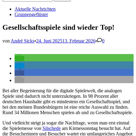
nach:
Veröffentlicht
Aktuelle Nachrichten
in
Gruppengeflüster
Gesellschaftsspiele sind wieder Top!
von
André Sicks
•
24. Juni 2025
13. Februar 2026
•
0
Bei aller Begeisterung für die digitale Spielewelt, die analogen
Spiele sind dadurch nicht unterzukriegen. In 98 Prozent aller
deutschen Haushalte gibt es mindestens ein Gesellschaftsspiel, und
bei den meisten Bundesbürgern ist eine reiche Auswahl zu finden.
Rund 34 Millionen Menschen spielen ab und zu Gesellschaftsspiele.
Und vielleicht steigt ja sogar die Nachfrage, wenn man erst einmal
die Spielemesse von
Silschede
am Kirmessonntag besucht hat. Auf
die Besucherinnen und Besucher wartet ein umfangreiches Angebot