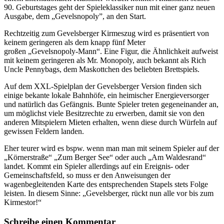
90. Geburtstages geht der Spieleklassiker nun mit einer ganz neuen
Ausgabe, dem „Gevelsnopoly”, an den Start.
Rechtzeitig zum Gevelsberger Kirmeszug wird es präsentiert von
keinem geringeren als dem knapp fünf Meter
großen „Gevelsnopoly-Mann“. Eine Figur, die Ähnlichkeit aufweist
mit keinem geringeren als Mr. Monopoly, auch bekannt als Rich
Uncle Pennybags, dem Maskottchen des beliebten Brettspiels.
Auf dem XXL-Spielplan der Gevelsberger Version finden sich
einige bekante lokale Bahnhöfe, ein heimischer Energieversorger
und natürlich das Gefängnis. Bunte Spieler treten gegeneinander an,
um möglichst viele Besitzrechte zu erwerben, damit sie von den
anderen Mitspielern Mieten erhalten, wenn diese durch Würfeln auf
gewissen Feldern landen.
Eher teurer wird es bspw. wenn man man mit seinem Spieler auf der
„Körnerstraße“ „Zum Berger See“ oder auch „Am Waldesrand“
landet. Kommt ein Spieler allerdings auf ein Ereignis- oder
Gemeinschaftsfeld, so muss er den Anweisungen der
wagenbegleitenden Karte des entsprechenden Stapels stets Folge
leisten. In diesem Sinne: „Gevelsberger, rückt nun alle vor bis zum
Kirmestor!“
Schreibe einen Kommentar