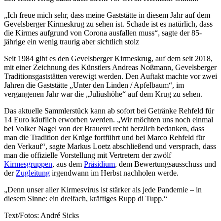
„Ich freue mich sehr, dass meine Gaststätte in diesem Jahr auf dem
Gevelsberger Kirmeskrug zu sehen ist. Schade ist es natürlich, dass
die Kirmes aufgrund von Corona ausfallen muss“, sagte der 85-
jährige ein wenig traurig aber sichtlich stolz
Seit 1984 gibt es den Gevelsberger Kirmeskrug, auf dem seit 2018,
mit einer Zeichnung des Künstlers Andreas Noßmann, Gevelsberger
Traditionsgaststätten verewigt werden. Den Auftakt machte vor zwei
Jahren die Gaststätte „Unter den Linden / Apfelbaum“, im
vergangenen Jahr war die „Juliushöhe“ auf dem Krug zu sehen.
Das aktuelle Sammlerstück kann ab sofort bei Getränke Rehfeld für
14 Euro käuflich erworben werden. „Wir möchten uns noch einmal
bei Volker Nagel von der Brauerei recht herzlich bedanken, dass
man die Tradition der Krüge fortführt und bei Marco Rehfeld für
den Verkauf“, sagte Markus Loetz abschließend und versprach, dass
man die offizielle Vorstellung mit Vertretern der zwölf
Kirmesgruppen
, aus dem
Präsidium
, dem Bewertungsausschuss und
der
Zugleitung
irgendwann im Herbst nachholen werde.
„Denn unser aller Kirmesvirus ist stärker als jede Pandemie – in
diesem Sinne: ein dreifach, kräftiges Rupp di Tupp.“
Text/Fotos: André Sicks