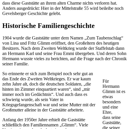
dass diese Gaststätte an ihrem alten Charme nichts verloren hat.
Anders ausgedrückt: Hier in der Mittelstraße 55 wird beileibe noch
Gevelsberger Geschichte gelebt.
Historische Familiengeschichte
1904 wurde die Gaststätte unter dem Namen „Zum Taubenschlag“
von Lina und Fritz Glimm eröffnet, den Großeltern des heutigen
Besitzers. Nach dem Zweiten Weltkrieg wurde der Staffelstab dann
an Hermann Karl und seine Frau Emmi übergeben. Und deren Sohn
Hermann wusste vieles zu berichten, auf die Frage nach der Chronik
seiner Familie.
So erinnerte er sich zum Beispiel noch sehr gut an
das Ende des Zweiten Weltkrieges. Er war kaum
Für
zehn Jahre alt, doch die deutschen Soldaten, „die
Hermann
hinten im Zimmer einquartiert waren“, sind „mir
Glimm ist es
immer noch im Gedächtnis“. Und auch dass es
etwas
schwierig wurde, als sein Vater in
besonders
Kriegsgefangenschaft war und seine Mutter mit der
und eine
Großmutter alleine in der Gaststätte arbeitete.
Ehre,
dass seine
Anfang der 1950er Jahre erhielt die Gaststätte
Gaststätte,
schließlich den Familiennamen „Glimm“. Viele
die seiner