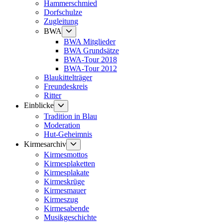
Hammerschmied
Dorfschulze
Zugleitung
Untermenü
BWA
anzeigen
BWA Mitglieder
BWA Grundsätze
BWA-Tour 2018
BWA-Tour 2012
Blaukittelträger
Freundeskreis
Ritter
Untermenü
Einblicke
anzeigen
Tradition in Blau
Moderation
Hut-Geheimnis
Untermenü
Kirmesarchiv
anzeigen
Kirmesmottos
Kirmesplaketten
Kirmesplakate
Kirmeskrüge
Kirmesmauer
Kirmeszug
Kirmesabende
Musikgeschichte