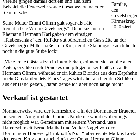
Vereine gingen damals dort ein und aus, zum
Familie,
Beispiel die Feuerwehr sowie Gesangsvereine oder
den
Stammtische.
Gevelsberger
Kirmeskrug
Seine Mutter Emmi Glimm galt sogar als „die
2020 ziert.
freundlichste Wirtin Gevelsbergs“. Denn sie und ihr
Ehemann Hermann Karl gaben dem einstigen
„Taubenschlag“ den Ruf der gut bürgerlichen Gaststätte an der
Gevelsberger Mittelstraße – ein Ruf, der die Stammgäste auch heute
noch in die gute Stube lockt.
„Viele treue Gäste sitzen in ihren Ecken, erinnern sich an die alten
Zeiten, erzählen sich Dönekes und pflegen unser Platt“, erzählte
Hermann Glimm, während er ein kühles Blondes aus dem Zapfhahn
in ein Glas laufen ließ. Eines Tages wird aber auch er den Schlüssel
aus der Hand geben, „daran denke ich aber noch lange nicht“.
Verkauf ist gestartet
Normalerweise wird der Kirmeskrug ja in der Dortmunder Brauerei
präsentiert. Aufgrund der Corona-Pandemie war dies allerdings
nicht möglich war. Gemeinsam mit seinem Vorstand, usse
Hamerschmiett Bernd Matthäi und Volker Nagel von der
Dortmunder Brauerei „Brinkhoff´s No.1“ überreichte Markus Loetz
den ersten Krug dann auch direkt vor Ort an Hermann Glimm.