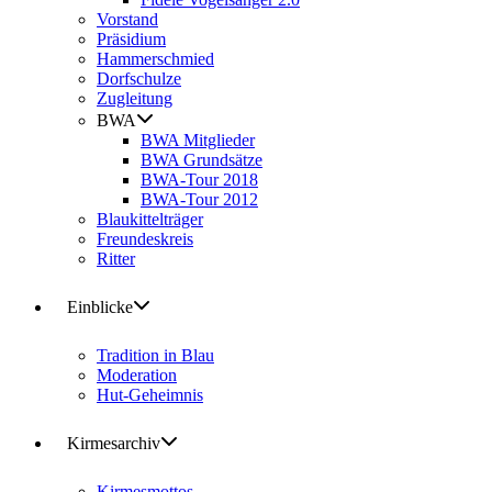
Vorstand
Präsidium
Hammerschmied
Dorfschulze
Zugleitung
BWA
BWA Mitglieder
BWA Grundsätze
BWA-Tour 2018
BWA-Tour 2012
Blaukittelträger
Freundeskreis
Ritter
Einblicke
Tradition in Blau
Moderation
Hut-Geheimnis
Kirmesarchiv
Kirmesmottos