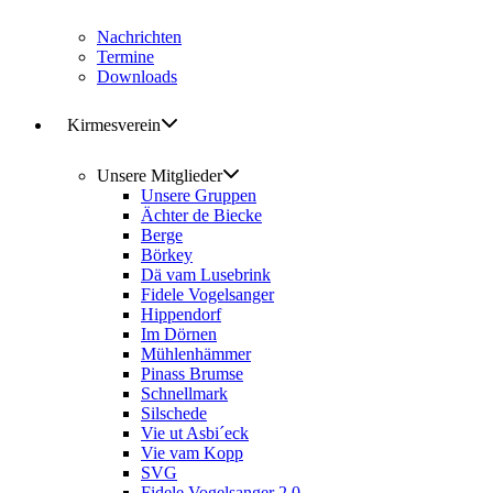
Nachrichten
Termine
Downloads
Kirmesverein
Unsere Mitglieder
Unsere Gruppen
Ächter de Biecke
Berge
Börkey
Dä vam Lusebrink
Fidele Vogelsanger
Hippendorf
Im Dörnen
Mühlenhämmer
Pinass Brumse
Schnellmark
Silschede
Vie ut Asbi´eck
Vie vam Kopp
SVG
Fidele Vogelsanger 2.0