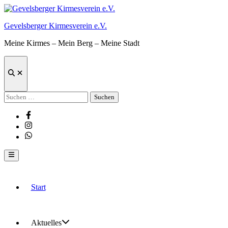
Zum
Inhalt
Gevelsberger Kirmesverein e.V.
springen
Meine Kirmes – Mein Berg – Meine Stadt
Suche
öffnen
Suchen
nach:
Facebook
Instagram
Whatsapp
Hauptmenü
Start
Aktuelles