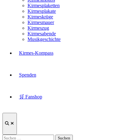
Kirmesplaketten
Kirmesplakate
Kirmeskrüge
Kirmesmauer
Kirmeszug
Kirmesabende
Musikgeschichte
Kirmes-Kompass
Spenden
🛒 Fanshop
Suche
öffnen
Suchen