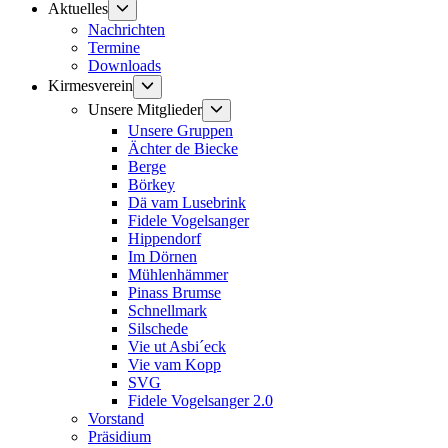
Untermenü
Aktuelles
anzeigen
Nachrichten
Termine
Downloads
Untermenü
Kirmesverein
anzeigen
Untermenü
Unsere Mitglieder
anzeigen
Unsere Gruppen
Ächter de Biecke
Berge
Börkey
Dä vam Lusebrink
Fidele Vogelsanger
Hippendorf
Im Dörnen
Mühlenhämmer
Pinass Brumse
Schnellmark
Silschede
Vie ut Asbi´eck
Vie vam Kopp
SVG
Fidele Vogelsanger 2.0
Vorstand
Präsidium