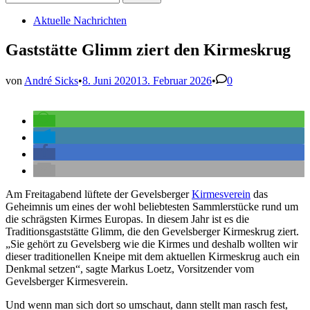
nach:
Veröffentlicht
Aktuelle Nachrichten
in
Gaststätte Glimm ziert den Kirmeskrug
von
André Sicks
•
8. Juni 2020
13. Februar 2026
•
0
Am Freitagabend lüftete der Gevelsberger
Kirmesverein
das
Geheimnis um eines der wohl beliebtesten Sammlerstücke rund um
die schrägsten Kirmes Europas. In diesem Jahr ist es die
Traditionsgaststätte Glimm, die den Gevelsberger Kirmeskrug ziert.
„Sie gehört zu Gevelsberg wie die Kirmes und deshalb wollten wir
dieser traditionellen Kneipe mit dem aktuellen Kirmeskrug auch ein
Denkmal setzen“, sagte Markus Loetz, Vorsitzender vom
Gevelsberger Kirmesverein.
Und wenn man sich dort so umschaut, dann stellt man rasch fest,