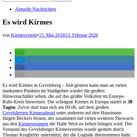
nach:
Veröffentlicht
Aktuelle Nachrichten
in
Es wird Kirmes
von
Kirmesverein
•
15. Mai 2018
13. Februar 2026
Es wird Kirmes in Gevelsberg – Seit gestern kann man an vielen
markanten Punkten im Stadtgebiet wieder die großen
Hinweisschilder sehen, die auf das größte Volksfest im Ennepe-
Ruhr-Kreis hinweisen. Die schrägste Kirmes in Europa startet in
38
Tagen
. Zuvor darf man sich am 09.06. auf dem großen
Gevelsberger Kirmesabend
unter anderem auf den Hausmann
Jürgen Beckers freuen, der zusammen mit vielen weiteren Showacts
aus den
Kirmesgruppen
die Halle West zu beben bringen wird. Der
Vorstand des Gevelsberger Kirmesvereins wurde gestern durch
Thomas Krughöfer unterstützt, der die Logistik übernommen hatte.