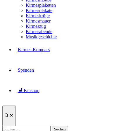
Kirmesplaketten
Kirmesplakate
Kirmeskrüge
Kirmesmauer
Kirmeszug
Kirmesabende
Musikgeschichte
Kirmes-Kompass
Spenden
🛒 Fanshop
Suche
öffnen
Suchen