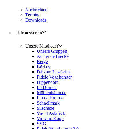
Nachrichten
Termine
Downloads
Kirmesverein
Unsere Mitglieder
Unsere Gruppen
Ächter de Biecke
Berge
Börkey
Dä vam Lusebrink
Fidele Vogelsanger
Hippendorf
Im Dörnen
Mühlenhämmer
Pinass Brumse
Schnellmark
Silschede
Vie ut Asbi´eck
Vie vam Kopp
SVG
Fidele Vogelsanger 2.0