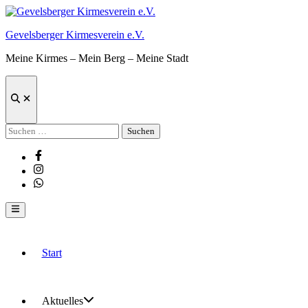
Zum
Inhalt
Gevelsberger Kirmesverein e.V.
springen
Meine Kirmes – Mein Berg – Meine Stadt
Suche
öffnen
Suchen
nach:
Facebook
Instagram
Whatsapp
Hauptmenü
Start
Aktuelles