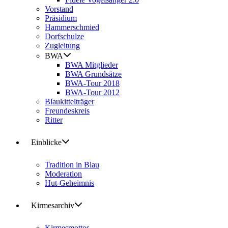
Vorstand
Präsidium
Hammerschmied
Dorfschulze
Zugleitung
BWA
BWA Mitglieder
BWA Grundsätze
BWA-Tour 2018
BWA-Tour 2012
Blaukittelträger
Freundeskreis
Ritter
Einblicke
Tradition in Blau
Moderation
Hut-Geheimnis
Kirmesarchiv
Kirmesmottos