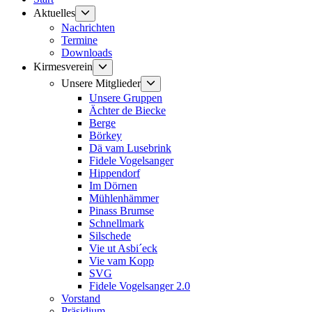
Untermenü
Aktuelles
anzeigen
Nachrichten
Termine
Downloads
Untermenü
Kirmesverein
anzeigen
Untermenü
Unsere Mitglieder
anzeigen
Unsere Gruppen
Ächter de Biecke
Berge
Börkey
Dä vam Lusebrink
Fidele Vogelsanger
Hippendorf
Im Dörnen
Mühlenhämmer
Pinass Brumse
Schnellmark
Silschede
Vie ut Asbi´eck
Vie vam Kopp
SVG
Fidele Vogelsanger 2.0
Vorstand
Präsidium