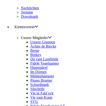
Nachrichten
Termine
Downloads
Kirmesverein
Unsere Mitglieder
Unsere Gruppen
Ächter de Biecke
Berge
Börkey
Dä vam Lusebrink
Fidele Vogelsanger
Hippendorf
Im Dörnen
Mühlenhämmer
Pinass Brumse
Schnellmark
Silschede
Vie ut Asbi´eck
Vie vam Kopp
SVG
Fidele Vogelsanger 2.0