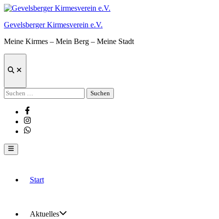
Zum
Inhalt
Gevelsberger Kirmesverein e.V.
springen
Meine Kirmes – Mein Berg – Meine Stadt
Suche
öffnen
Suchen
nach:
Facebook
Instagram
Whatsapp
Hauptmenü
Start
Aktuelles