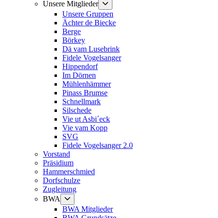
Untermenü
Unsere Mitglieder
anzeigen
Unsere Gruppen
Ächter de Biecke
Berge
Börkey
Dä vam Lusebrink
Fidele Vogelsanger
Hippendorf
Im Dörnen
Mühlenhämmer
Pinass Brumse
Schnellmark
Silschede
Vie ut Asbi´eck
Vie vam Kopp
SVG
Fidele Vogelsanger 2.0
Vorstand
Präsidium
Hammerschmied
Dorfschulze
Zugleitung
Untermenü
BWA
anzeigen
BWA Mitglieder
BWA Grundsätze