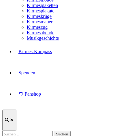
Kirmesplaketten
Kirmesplakate
Kirmeskrüge
Kirmesmauer
Kirmeszug
Kirmesabende
Musikgeschichte
Kirmes-Kompass
Spenden
🛒 Fanshop
Suche
öffnen
Suchen