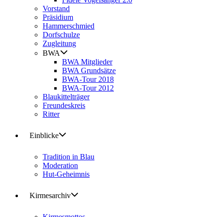
Vorstand
Präsidium
Hammerschmied
Dorfschulze
Zugleitung
BWA
BWA Mitglieder
BWA Grundsätze
BWA-Tour 2018
BWA-Tour 2012
Blaukittelträger
Freundeskreis
Ritter
Einblicke
Tradition in Blau
Moderation
Hut-Geheimnis
Kirmesarchiv
Kirmesmottos