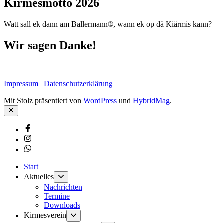
Kirmesmotto 2026
Watt sall ek dann am Ballermann®, wann ek op dä Kiärmis kann?
Wir sagen Danke!
Impressum | Datenschutzerklärung
Mit Stolz präsentiert von
WordPress
und
HybridMag
.
Schließen
Facebook
Instagram
Whatsapp
Start
Untermenü
Aktuelles
anzeigen
Nachrichten
Termine
Downloads
Untermenü
Kirmesverein
anzeigen