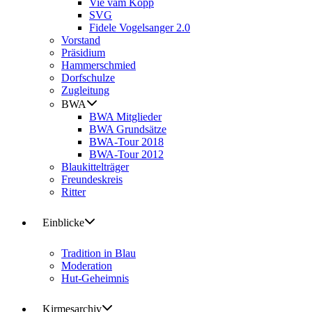
Vie vam Kopp
SVG
Fidele Vogelsanger 2.0
Vorstand
Präsidium
Hammerschmied
Dorfschulze
Zugleitung
BWA
BWA Mitglieder
BWA Grundsätze
BWA-Tour 2018
BWA-Tour 2012
Blaukittelträger
Freundeskreis
Ritter
Einblicke
Tradition in Blau
Moderation
Hut-Geheimnis
Kirmesarchiv