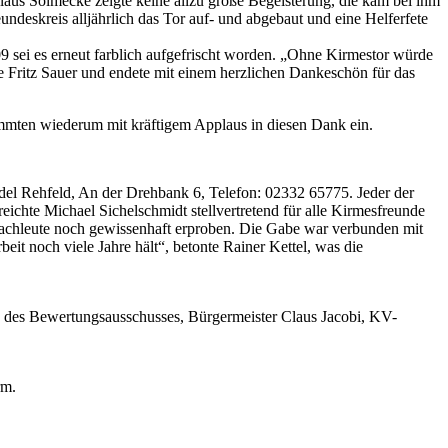
laus Solmecke zeigte keine allzu große Begeisterung, die kam bei ihm
eundeskreis alljährlich das Tor auf- und abgebaut und eine Helferfete
 sei es erneut farblich aufgefrischt worden. „Ohne Kirmestor würde
e Fritz Sauer und endete mit einem herzlichen Dankeschön für das
timmten wiederum mit kräftigem Applaus in diesen Dank ein.
ndel Rehfeld, An der Drehbank 6, Telefon: 02332 65775. Jeder der
ichte Michael Sichelschmidt stellvertretend für alle Kirmesfreunde
achleute noch gewissenhaft erproben. Die Gabe war verbunden mit
it noch viele Jahre hält“, betonte Rainer Kettel, was die
de des Bewertungsausschusses, Bürgermeister Claus Jacobi, KV-
rm.