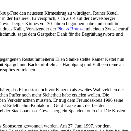
skrug-Fete den neuesten Kirmeskrug zu würdigen. Rainer Kettel,
 in der Brauerei. Er versprach, sich 2014 auf der Gevelsberger
r Gevelsberger Kirmes vor 30 Jahren begonnen habe und somit in
Andreas Kalin, Vorsitzender der
Pinass Brumse
mit einem Zwischenruf
elschmidt, sagte dem Gastgeber Dank für die Begrüßungsworte und
angenen Restaurantleiterin Ellen Stanke stellte Rainer Kettel nun
 mit Spargel und Backkartoffeln als Hauptgang und Erdbeercreme an
zapftes zu reichen.
 Schäfer, das Kirmestor noch vor Kurzem als zweites Wahrzeichen der
hen Puffer noch mehr Sicherheit habe erzielen wollen. Die
nden Verkehr achten mussten. Er trug dem Freundeskreis 1996 seine
orst Erdelt nahm Kontakt mit Gerd Laake auf, der bei der
 bei der Stadtsparkasse Gevelsberg ein Spendenkonto ein. Die Kosten
als Sponsoren gewonnen werden. Am 27. Juni 1997, vor dem