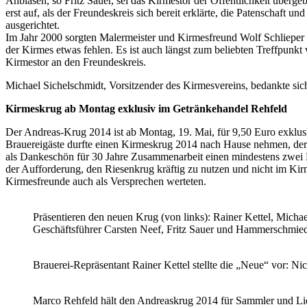
Anblasen, so Fritz Sauer, sei das Kirmestor der Öffentlichkeit über
erst auf, als der Freundeskreis sich bereit erklärte, die Patenschaft 
ausgerichtet.
Im Jahr 2000 sorgten Malermeister und Kirmesfreund Wolf Schlieper 
der Kirmes etwas fehlen. Es ist auch längst zum beliebten Treffpunk
Kirmestor an den Freundeskreis.
Michael Sichelschmidt, Vorsitzender des Kirmesvereins, bedankte sic
Kirmeskrug ab Montag exklusiv im Getränkehandel Rehfeld
Der Andreas-Krug 2014 ist ab Montag, 19. Mai, für 9,50 Euro exklusi
Brauereigäste durfte einen Kirmeskrug 2014 nach Hause nehmen, der o
als Dankeschön für 30 Jahre Zusammenarbeit einen mindestens zwei
der Aufforderung, den Riesenkrug kräftig zu nutzen und nicht im Kirm
Kirmesfreunde auch als Versprechen werteten.
Präsentieren den neuen Krug (von links): Rainer Kettel, Micha
Geschäftsführer Carsten Neef, Fritz Sauer und Hammerschmie
Brauerei-Repräsentant Rainer Kettel stellte die „Neue“ vor: Nic
Marco Rehfeld hält den Andreaskrug 2014 für Sammler und Lie