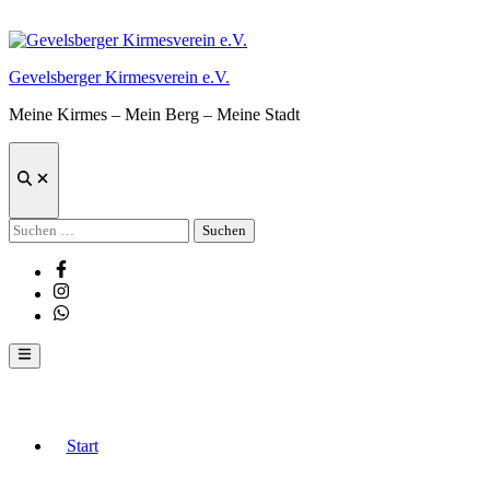
Zum
Inhalt
springen
Gevelsberger Kirmesverein e.V.
Meine Kirmes – Mein Berg – Meine Stadt
Suche
öffnen
Suchen
nach:
Facebook
Instagram
Whatsapp
Hauptmenü
Start