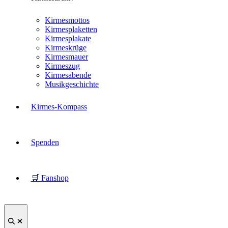
Kirmesmottos
Kirmesplaketten
Kirmesplakate
Kirmeskrüge
Kirmesmauer
Kirmeszug
Kirmesabende
Musikgeschichte
Kirmes-Kompass
Spenden
🛒 Fanshop
Suche