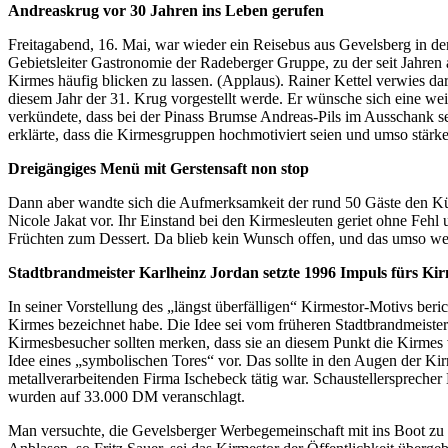
Andreaskrug vor 30 Jahren ins Leben gerufen
Freitagabend, 16. Mai, war wieder ein Reisebus aus Gevelsberg in d
Gebietsleiter Gastronomie der Radeberger Gruppe, zu der seit Jahren 
Kirmes häufig blicken zu lassen. (Applaus). Rainer Kettel verwies 
diesem Jahr der 31. Krug vorgestellt werde. Er wünsche sich eine we
verkündete, dass bei der Pinass Brumse Andreas-Pils im Ausschank 
erklärte, dass die Kirmesgruppen hochmotiviert seien und umso stärker
Dreigängiges Menü mit Gerstensaft non stop
Dann aber wandte sich die Aufmerksamkeit der rund 50 Gäste den Küns
Nicole Jakat vor. Ihr Einstand bei den Kirmesleuten geriet ohne Fe
Früchten zum Dessert. Da blieb kein Wunsch offen, und das umso wen
Stadtbrandmeister Karlheinz Jordan setzte 1996 Impuls fürs Ki
In seiner Vorstellung des „längst überfälligen“ Kirmestor-Motivs ber
Kirmes bezeichnet habe. Die Idee sei vom früheren Stadtbrandmeiste
Kirmesbesucher sollten merken, dass sie an diesem Punkt die Kirmes 
Idee eines „symbolischen Tores“ vor. Das sollte in den Augen der Ki
metallverarbeitenden Firma Ischebeck tätig war. Schaustellerspreche
wurden auf 33.000 DM veranschlagt.
Man versuchte, die Gevelsberger Werbegemeinschaft mit ins Boot z