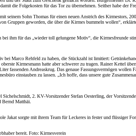
geben und der Stadt zum Geschenk gemacht worden. Bürgermeister Dr. K
und damit die Folgekosten für das Tor zu übernehmen. Seither habe der Fr
mit seinem Sohn Thomas für einen neuen Anstrich des Kirmestors, 2009
t von Gruppen geworden, die über die Kirmes bummeln wollen“, erklärt
h bei ihm für das „wieder toll gelungene Motiv“, die Kirmesfreunde s
v bei Marco Rehfeld zu haben, die Stückzahl ist limitiert: Getränkeha
berste Kirmesmann hatte aber schwerer zu tragen. Rainer Kettel überre
 Liter fassenden Andreaskrug. Das genaue Fassungsvermögen wollen F
esbüro einstauben zu lassen. „Ich hoffe, dass unsere gute Zusammenarbe
el Sichelschmidt, 2. KV-Vorsitzender Stefan Oesterling, der Vorsitzen
d Bernd Matthäi.
ole Jakat sorgte mit ihrem Team für Leckeres in fester und flüssiger Fo
bhaber bereit. Foto: Kirmesverein