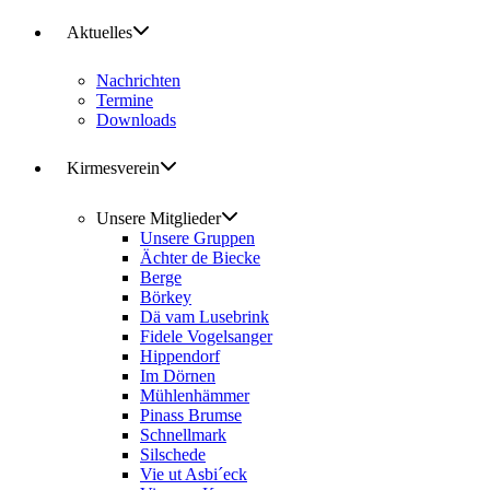
Aktuelles
Nachrichten
Termine
Downloads
Kirmesverein
Unsere Mitglieder
Unsere Gruppen
Ächter de Biecke
Berge
Börkey
Dä vam Lusebrink
Fidele Vogelsanger
Hippendorf
Im Dörnen
Mühlenhämmer
Pinass Brumse
Schnellmark
Silschede
Vie ut Asbi´eck