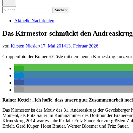
öffnen
Suchen
nach:
Veröffentlicht
Aktuelle Nachrichten
in
Das Kirmestor schmückt den Andreaskrug
von
Kirsten Niesler
•
17. Mai 2014
13. Februar 2026
Gruppenfoto der Brauerei-Gäste mit dem neuen Kirmeskrug kurz vor 
Rainer Kettel: „Ich hoffe, dass unsere gute Zusammenarbeit noch 
Das Kirmestor ist das Motiv des 31. Andreaskrugs der Gevelsberger K
Moment, als Fritz Sauer im Kaminzimmer des Dortmunder Brauerei
Kirmeskrug 2014 war es Jahr für Jahr Fritz Sauer, der zur größten Zu
Erdelt, Gerd Küper, Horst Brauer, Werner Bloemer und Fritz Sauer.