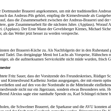
er Dortmunder Brauerei angekommen, um mit der traditionellen Andrea
auch das Andreas-Pils gehört, empfing die Kirmesfreunde als Gastgeber
darauf, dass die Zusammenarbeit zwischen der Andreas-Brauerei und de
itere, gute Zusammenarbeit für die nächsten Jahre. (Applaus). Worauf 
sei. (Applaus). Der Erste Mann der Gevelsberger Kirmes, Michael Sich
, als das Wetter jetzt besser zu werden verspreche.
ten der Brauerei-Küche zu. Als Nachfolgerin der in den Ruhestand geg
hl und Tadel. Das dreigängige Menü bot Lachs als Vorspeise, Hähnchen
iger, als die aufmerksamen Servicekräfte nicht müde wurden, frisch Ge
rmestor
ichtete Fritz Sauer, dass der Vorsitzende des Freundeskreises, Rüdiger
r und Kirmesfreund Karlheinz Jordan ausgegangen, der mit einem optisc
verließen und auf den von der Nordstraße in die Mittelstraße einfließe
rmesfreunde nicht nur ein Jägerzaun, sondern etwas Besonderes sein. H
r Bernd Alexius sagte eine namhafte Spende zu, Karl Schüngel richtete
u holen, die Schwelmer Brauerei, die Sparkasse und die AVU konnten 