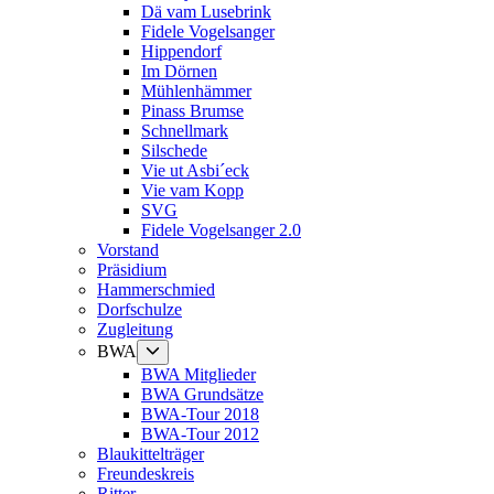
Dä vam Lusebrink
Fidele Vogelsanger
Hippendorf
Im Dörnen
Mühlenhämmer
Pinass Brumse
Schnellmark
Silschede
Vie ut Asbi´eck
Vie vam Kopp
SVG
Fidele Vogelsanger 2.0
Vorstand
Präsidium
Hammerschmied
Dorfschulze
Zugleitung
Untermenü
BWA
anzeigen
BWA Mitglieder
BWA Grundsätze
BWA-Tour 2018
BWA-Tour 2012
Blaukittelträger
Freundeskreis
Ritter