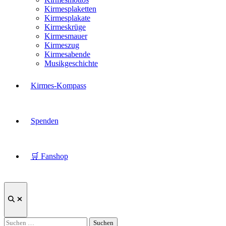
Kirmesplaketten
Kirmesplakate
Kirmeskrüge
Kirmesmauer
Kirmeszug
Kirmesabende
Musikgeschichte
Kirmes-Kompass
Spenden
🛒 Fanshop
Suche
öffnen
Suchen