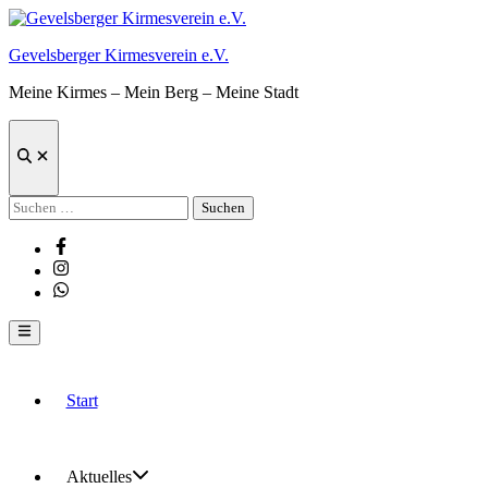
Zum
Inhalt
Gevelsberger Kirmesverein e.V.
springen
Meine Kirmes – Mein Berg – Meine Stadt
Suche
öffnen
Suchen
nach:
Facebook
Instagram
Whatsapp
Hauptmenü
Start
Aktuelles