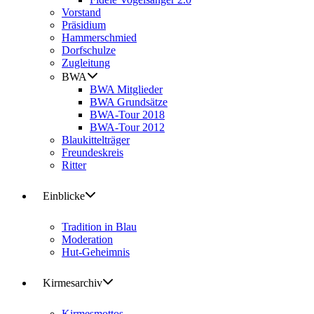
Vorstand
Präsidium
Hammerschmied
Dorfschulze
Zugleitung
BWA
BWA Mitglieder
BWA Grundsätze
BWA-Tour 2018
BWA-Tour 2012
Blaukittelträger
Freundeskreis
Ritter
Einblicke
Tradition in Blau
Moderation
Hut-Geheimnis
Kirmesarchiv
Kirmesmottos