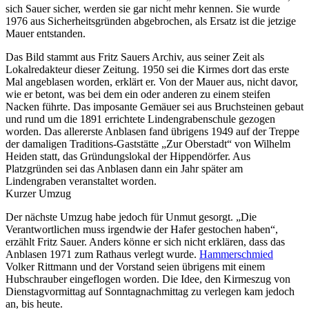
sich Sauer sicher, werden sie gar nicht mehr kennen. Sie wurde
1976 aus Sicherheitsgründen abgebrochen, als Ersatz ist die jetzige
Mauer entstanden.
Das Bild stammt aus Fritz Sauers Archiv, aus seiner Zeit als
Lokalredakteur dieser Zeitung. 1950 sei die Kirmes dort das erste
Mal angeblasen worden, erklärt er. Von der Mauer aus, nicht davor,
wie er betont, was bei dem ein oder anderen zu einem steifen
Nacken führte. Das imposante Gemäuer sei aus Bruchsteinen gebaut
und rund um die 1891 errichtete Lindengrabenschule gezogen
worden. Das allererste Anblasen fand übrigens 1949 auf der Treppe
der damaligen Traditions-Gaststätte „Zur Oberstadt“ von Wilhelm
Heiden statt, das Gründungslokal der Hippendörfer. Aus
Platzgründen sei das Anblasen dann ein Jahr später am
Lindengraben veranstaltet worden.
Kurzer Umzug
Der nächste Umzug habe jedoch für Unmut gesorgt. „Die
Verantwortlichen muss irgendwie der Hafer gestochen haben“,
erzählt Fritz Sauer. Anders könne er sich nicht erklären, dass das
Anblasen 1971 zum Rathaus verlegt wurde.
Hammerschmied
Volker Rittmann und der Vorstand seien übrigens mit einem
Hubschrauber eingeflogen worden. Die Idee, den Kirmeszug von
Dienstagvormittag auf Sonntagnachmittag zu verlegen kam jedoch
an, bis heute.