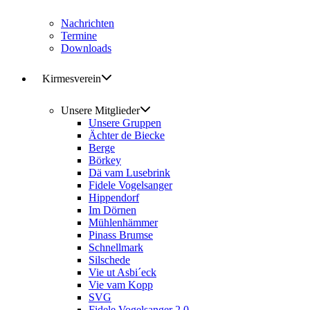
Nachrichten
Termine
Downloads
Kirmesverein
Unsere Mitglieder
Unsere Gruppen
Ächter de Biecke
Berge
Börkey
Dä vam Lusebrink
Fidele Vogelsanger
Hippendorf
Im Dörnen
Mühlenhämmer
Pinass Brumse
Schnellmark
Silschede
Vie ut Asbi´eck
Vie vam Kopp
SVG
Fidele Vogelsanger 2.0