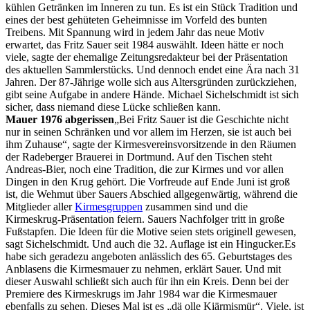
kühlen Getränken im Inneren zu tun. Es ist ein Stück Tradition und
eines der best gehüteten Geheimnisse im Vorfeld des bunten
Treibens. Mit Spannung wird in jedem Jahr das neue Motiv
erwartet, das Fritz Sauer seit 1984 auswählt. Ideen hätte er noch
viele, sagte der ehemalige Zeitungsredakteur bei der Präsentation
des aktuellen Sammlerstücks. Und dennoch endet eine Ära nach 31
Jahren. Der 87-Jährige wolle sich aus Altersgründen zurückziehen,
gibt seine Aufgabe in andere Hände. Michael Sichelschmidt ist sich
sicher, dass niemand diese Lücke schließen kann.
Mauer 1976 abgerissen
„Bei Fritz Sauer ist die Geschichte nicht
nur in seinen Schränken und vor allem im Herzen, sie ist auch bei
ihm Zuhause“, sagte der Kirmesvereinsvorsitzende in den Räumen
der Radeberger Brauerei in Dortmund. Auf den Tischen steht
Andreas-Bier, noch eine Tradition, die zur Kirmes und vor allen
Dingen in den Krug gehört. Die Vorfreude auf Ende Juni ist groß
ist, die Wehmut über Sauers Abschied allgegenwärtig, während die
Mitglieder aller
Kirmesgruppen
zusammen sind und die
Kirmeskrug-Präsentation feiern. Sauers Nachfolger tritt in große
Fußstapfen. Die Ideen für die Motive seien stets originell gewesen,
sagt Sichelschmidt. Und auch die 32. Auflage ist ein Hingucker.Es
habe sich geradezu angeboten anlässlich des 65. Geburtstages des
Anblasens die Kirmesmauer zu nehmen, erklärt Sauer. Und mit
dieser Auswahl schließt sich auch für ihn ein Kreis. Denn bei der
Premiere des Kirmeskrugs im Jahr 1984 war die Kirmesmauer
ebenfalls zu sehen. Dieses Mal ist es „dä olle Kiärmismür“. Viele, ist