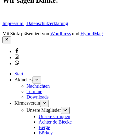
Wir sagen Danke!
Impressum | Datenschutzerklärung
Mit Stolz präsentiert von
WordPress
und
HybridMag
.
Schließen
Facebook
Instagram
Whatsapp
Start
Untermenü
Aktuelles
anzeigen
Nachrichten
Termine
Downloads
Untermenü
Kirmesverein
anzeigen
Untermenü
Unsere Mitglieder
anzeigen
Unsere Gruppen
Ächter de Biecke
Berge
Börkey