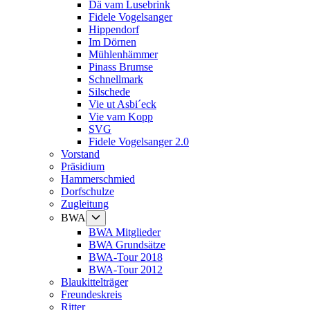
Dä vam Lusebrink
Fidele Vogelsanger
Hippendorf
Im Dörnen
Mühlenhämmer
Pinass Brumse
Schnellmark
Silschede
Vie ut Asbi´eck
Vie vam Kopp
SVG
Fidele Vogelsanger 2.0
Vorstand
Präsidium
Hammerschmied
Dorfschulze
Zugleitung
Untermenü
BWA
anzeigen
BWA Mitglieder
BWA Grundsätze
BWA-Tour 2018
BWA-Tour 2012
Blaukittelträger
Freundeskreis
Ritter