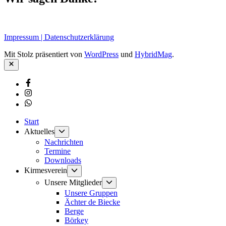
Impressum | Datenschutzerklärung
Mit Stolz präsentiert von
WordPress
und
HybridMag
.
Schließen
Facebook
Instagram
Whatsapp
Start
Untermenü
Aktuelles
anzeigen
Nachrichten
Termine
Downloads
Untermenü
Kirmesverein
anzeigen
Untermenü
Unsere Mitglieder
anzeigen
Unsere Gruppen
Ächter de Biecke
Berge
Börkey