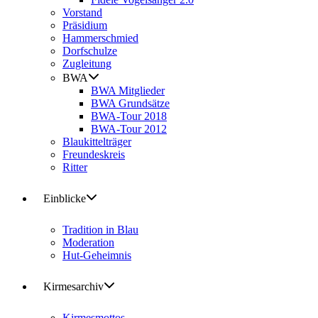
Vorstand
Präsidium
Hammerschmied
Dorfschulze
Zugleitung
BWA
BWA Mitglieder
BWA Grundsätze
BWA-Tour 2018
BWA-Tour 2012
Blaukittelträger
Freundeskreis
Ritter
Einblicke
Tradition in Blau
Moderation
Hut-Geheimnis
Kirmesarchiv
Kirmesmottos