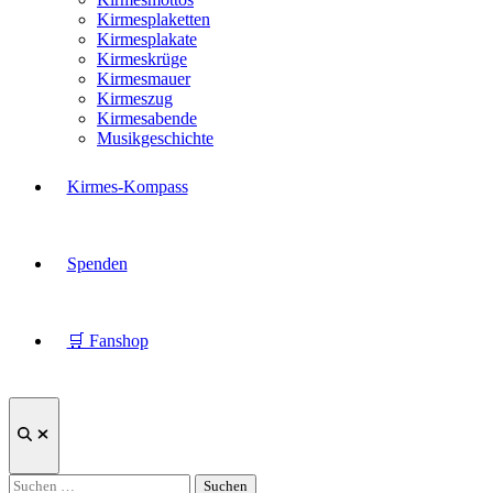
Kirmesplaketten
Kirmesplakate
Kirmeskrüge
Kirmesmauer
Kirmeszug
Kirmesabende
Musikgeschichte
Kirmes-Kompass
Spenden
🛒 Fanshop
Suche
öffnen
Suchen