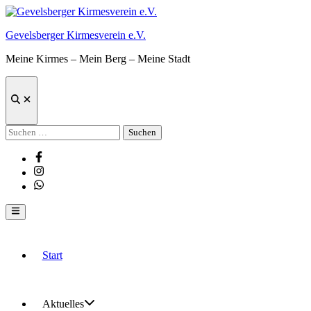
Zum
Inhalt
Gevelsberger Kirmesverein e.V.
springen
Meine Kirmes – Mein Berg – Meine Stadt
Suche
öffnen
Suchen
nach:
Facebook
Instagram
Whatsapp
Hauptmenü
Start
Aktuelles