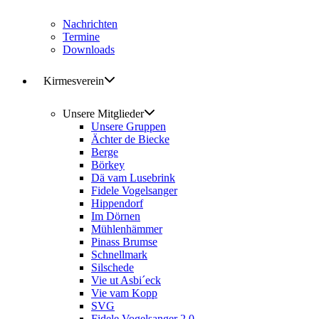
Nachrichten
Termine
Downloads
Kirmesverein
Unsere Mitglieder
Unsere Gruppen
Ächter de Biecke
Berge
Börkey
Dä vam Lusebrink
Fidele Vogelsanger
Hippendorf
Im Dörnen
Mühlenhämmer
Pinass Brumse
Schnellmark
Silschede
Vie ut Asbi´eck
Vie vam Kopp
SVG
Fidele Vogelsanger 2.0