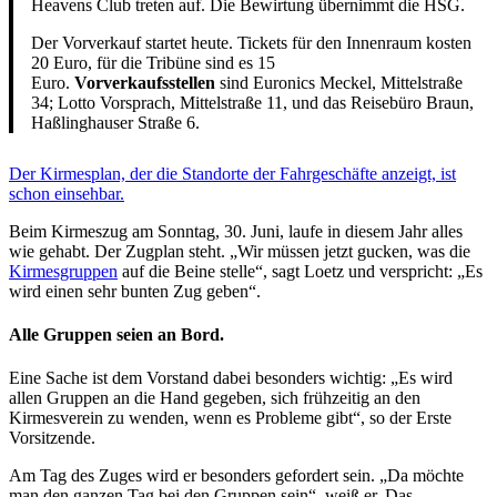
Heavens Club treten auf. Die Bewirtung übernimmt die HSG.
Der Vorverkauf startet heute. Tickets für den Innenraum kosten
20 Euro, für die Tribüne sind es 15
Euro.
Vorverkaufsstellen
sind Euronics Meckel, Mittelstraße
34; Lotto Vorsprach, Mittelstraße 11, und das Reisebüro Braun,
Haßlinghauser Straße 6.
Der Kirmesplan, der die Standorte der Fahrgeschäfte anzeigt, ist
schon einsehbar.
Beim Kirmeszug am Sonntag, 30. Juni, laufe in diesem Jahr alles
wie gehabt. Der Zugplan steht. „Wir müssen jetzt gucken, was die
Kirmesgruppen
auf die Beine stelle“, sagt Loetz und verspricht: „Es
wird einen sehr bunten Zug geben“.
Alle Gruppen seien an Bord.
Eine Sache ist dem Vorstand dabei besonders wichtig: „Es wird
allen Gruppen an die Hand gegeben, sich frühzeitig an den
Kirmesverein zu wenden, wenn es Probleme gibt“, so der Erste
Vorsitzende.
Am Tag des Zuges wird er besonders gefordert sein. „Da möchte
man den ganzen Tag bei den Gruppen sein“, weiß er. Das