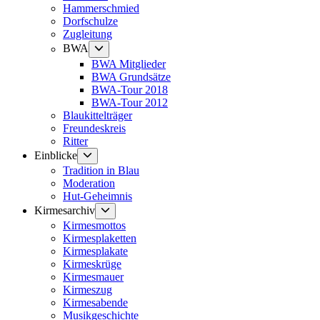
Hammerschmied
Dorfschulze
Zugleitung
Untermenü
BWA
anzeigen
BWA Mitglieder
BWA Grundsätze
BWA-Tour 2018
BWA-Tour 2012
Blaukittelträger
Freundeskreis
Ritter
Untermenü
Einblicke
anzeigen
Tradition in Blau
Moderation
Hut-Geheimnis
Untermenü
Kirmesarchiv
anzeigen
Kirmesmottos
Kirmesplaketten
Kirmesplakate
Kirmeskrüge
Kirmesmauer
Kirmeszug
Kirmesabende
Musikgeschichte