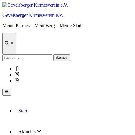
Zum
Inhalt
Gevelsberger Kirmesverein e.V.
springen
Meine Kirmes – Mein Berg – Meine Stadt
Suche
öffnen
Suchen
nach:
Facebook
Instagram
Whatsapp
Hauptmenü
Start
Aktuelles