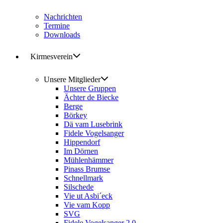
Nachrichten
Termine
Downloads
Kirmesverein
Unsere Mitglieder
Unsere Gruppen
Ächter de Biecke
Berge
Börkey
Dä vam Lusebrink
Fidele Vogelsanger
Hippendorf
Im Dörnen
Mühlenhämmer
Pinass Brumse
Schnellmark
Silschede
Vie ut Asbi´eck
Vie vam Kopp
SVG
Fidele Vogelsanger 2.0