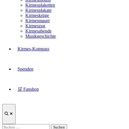
Kirmesplaketten
Kirmesplakate
Kirmeskrüge
Kirmesmauer
Kirmeszug
Kirmesabende
Musikgeschichte
Kirmes-Kompass
Spenden
🛒 Fanshop
Suche
öffnen
Suchen