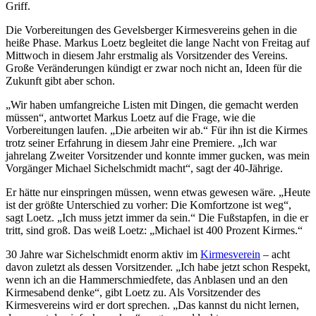
Griff.
Die Vorbereitungen des Gevelsberger Kirmesvereins gehen in die
heiße Phase. Markus Loetz begleitet die lange Nacht von Freitag auf
Mittwoch in diesem Jahr erstmalig als Vorsitzender des Vereins.
Große Veränderungen kündigt er zwar noch nicht an, Ideen für die
Zukunft gibt aber schon.
„Wir haben umfangreiche Listen mit Dingen, die gemacht werden
müssen“, antwortet Markus Loetz auf die Frage, wie die
Vorbereitungen laufen. „Die arbeiten wir ab.“ Für ihn ist die Kirmes
trotz seiner Erfahrung in diesem Jahr eine Premiere. „Ich war
jahrelang Zweiter Vorsitzender und konnte immer gucken, was mein
Vorgänger Michael Sichelschmidt macht“, sagt der 40-Jährige.
Er hätte nur einspringen müssen, wenn etwas gewesen wäre. „Heute
ist der größte Unterschied zu vorher: Die Komfortzone ist weg“,
sagt Loetz. „Ich muss jetzt immer da sein.“ Die Fußstapfen, in die er
tritt, sind groß. Das weiß Loetz: „Michael ist 400 Prozent Kirmes.“
30 Jahre war Sichelschmidt enorm aktiv im
Kirmesverein
– acht
davon zuletzt als dessen Vorsitzender. „Ich habe jetzt schon Respekt,
wenn ich an die Hammerschmiedfete, das Anblasen und an den
Kirmesabend denke“, gibt Loetz zu. Als Vorsitzender des
Kirmesvereins wird er dort sprechen. „Das kannst du nicht lernen,