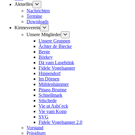
Untermenü
Aktuelles
anzeigen
Nachrichten
Termine
Downloads
Untermenü
Kirmesverein
anzeigen
Untermenü
Unsere Mitglieder
anzeigen
Unsere Gruppen
Ächter de Biecke
Berge
Börkey
Dä vam Lusebrink
Fidele Vogelsanger
Hippendorf
Im Dörnen
Mühlenhämmer
Pinass Brumse
Schnellmark
Silschede
Vie ut Asbi´eck
Vie vam Kopp
SVG
Fidele Vogelsanger 2.0
Vorstand
Präsidium