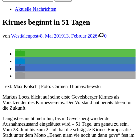
nach:
Veröffentlicht
Aktuelle Nachrichten
in
Kirmes beginnt in 51 Tagen
von
Westfalenpost
•
8. Mai 2019
13. Februar 2026
•
0
Text: Max Kölsch | Foto: Carmen Thomaschewski
Markus Loetz blickt auf seine erste Gevelsberger Kirmes als
Vorsitzender des Kirmesvereins. Der Vorstand hat bereits Ideen für
die Zukunft
Lang ist es nicht mehr hin, bis in Gevelsberg wieder der
Ausnahmezustand eingeläutet wird – 51 Tage, um genau zu sein.
Vom 28. Juni bis zum 2. Juli hat die schrägste Kirmes Europas die
Stadt unter dem Motto „Eenen niam vie noch un dann gove“ fest im