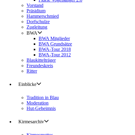
Vorstand
Präsidium
Hammerschmied
Dorfschulze
Zugleitung
BWA
BWA Mitglieder
BWA Grundsätze
BWA-Tour 2018
BWA-Tour 2012
Blaukittelträger
Freundeskreis
Ritter
Einblicke
Tradition in Blau
Moderation
Hut-Geheimnis
Kirmesarchiv
Kirmesmottos