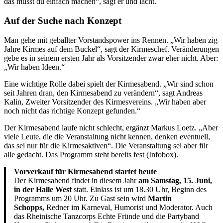
das musst du einfach machen“, sagt er und lacht.
Auf der Suche nach Konzept
Man gehe mit geballter Vorstandspower ins Rennen. „Wir haben zig
Jahre Kirmes auf dem Buckel“, sagt der Kirmeschef. Veränderungen
gebe es in seinem ersten Jahr als Vorsitzender zwar eher nicht. Aber:
„Wir haben Ideen.“
Eine wichtige Rolle dabei spielt der Kirmesabend. „Wir sind schon
seit Jahren dran, den Kirmesabend zu verändern“, sagt Andreas
Kalin, Zweiter Vorsitzender des Kirmesvereins. „Wir haben aber
noch nicht das richtige Konzept gefunden.“
Der Kirmesabend laufe nicht schlecht, ergänzt Markus Loetz. „Aber
viele Leute, die die Veranstaltung nicht kennen, denken eventuell,
das sei nur für die Kirmesaktiven“. Die Veranstaltung sei aber für
alle gedacht. Das Programm steht bereits fest (Infobox).
Vorverkauf für Kirmesabend startet heute
Der Kirmesabend findet in diesem Jahr
am Samstag, 15. Juni,
in der Halle West
statt. Einlass ist um 18.30 Uhr, Beginn des
Programms um 20 Uhr. Zu Gast sein wird
Martin
Schopps,
Redner im Karneval, Humorist und Moderator. Auch
das Rheinische Tanzcorps Echte Fründe und die Partyband