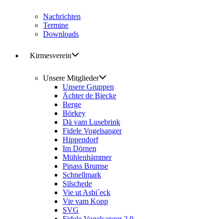
Nachrichten
Termine
Downloads
Kirmesverein
Unsere Mitglieder
Unsere Gruppen
Ächter de Biecke
Berge
Börkey
Dä vam Lusebrink
Fidele Vogelsanger
Hippendorf
Im Dörnen
Mühlenhämmer
Pinass Brumse
Schnellmark
Silschede
Vie ut Asbi´eck
Vie vam Kopp
SVG
Fidele Vogelsanger 2.0