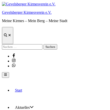
Zum
Inhalt
Gevelsberger Kirmesverein e.V.
springen
Meine Kirmes – Mein Berg – Meine Stadt
Suche
öffnen
Suchen
nach:
Facebook
Instagram
Whatsapp
Hauptmenü
Start
Aktuelles