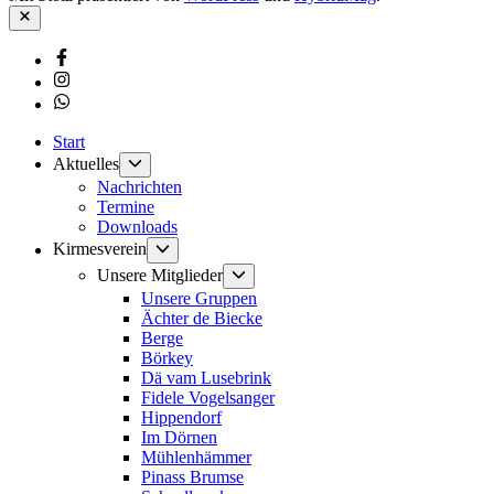
Schließen
Facebook
Instagram
Whatsapp
Start
Untermenü
Aktuelles
anzeigen
Nachrichten
Termine
Downloads
Untermenü
Kirmesverein
anzeigen
Untermenü
Unsere Mitglieder
anzeigen
Unsere Gruppen
Ächter de Biecke
Berge
Börkey
Dä vam Lusebrink
Fidele Vogelsanger
Hippendorf
Im Dörnen
Mühlenhämmer
Pinass Brumse