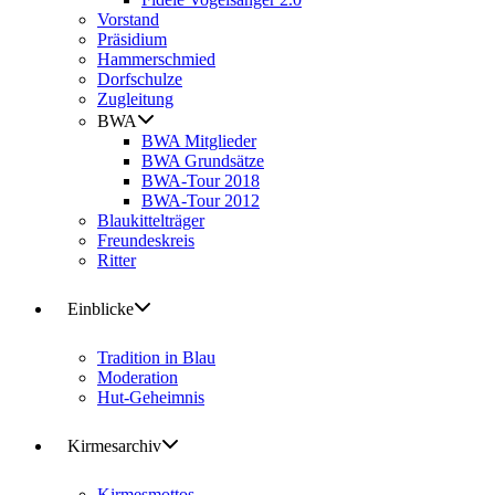
Vorstand
Präsidium
Hammerschmied
Dorfschulze
Zugleitung
BWA
BWA Mitglieder
BWA Grundsätze
BWA-Tour 2018
BWA-Tour 2012
Blaukittelträger
Freundeskreis
Ritter
Einblicke
Tradition in Blau
Moderation
Hut-Geheimnis
Kirmesarchiv
Kirmesmottos