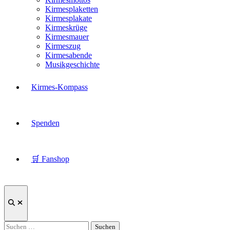
Kirmesplaketten
Kirmesplakate
Kirmeskrüge
Kirmesmauer
Kirmeszug
Kirmesabende
Musikgeschichte
Kirmes-Kompass
Spenden
🛒 Fanshop
Suche
öffnen
Suchen