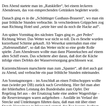
Den Abend startete man im „Ratskleller“, bei einem leckeren
Abendessen, das von entsprechenden Getränken begleitet wurde.
Danach ging es in die „Schüttinger Gasthaus-Brauerei“, wo man ein
paar fröhliche Stunden verbrachte. In verschiedenen Grüppchen zog
man Richtung Hotel und „setzte hier und da noch die Hacke auf“.
Am späten Vormittag des nächsten Tages ging es „per Pedes“
Richtung Weser. Das Wetter war nicht so toll. Da es fieselte wurden
kurzerhand Schirme gekauft. Ab Weserkai unternahm man eine
„Hafenrundfahrt“, so daß das Wetter nicht so eine große Rolle
spielte. Zum Abendessen wollte man dann Pfannekuchen auf einem
alten Schiff essen. Das scheiterte aber daran, daß dort die Küche
infolge eines Defekts der Wasserversorgung geschlossen war.
Kurzentschlossen marschierte man zum „Spanier“, aß dort auch gut
zu Abend, und verbrachte ein paar fröhliche Stunden miteinander.
Am Sonntagmorgen – im Anschluß an einen Frühschoppen wollte
man (wieder per DB) zurück nach Gevelsberg. Hier fiel man aber
der fehlerhaften Leistung des Bundesbahn zum Opfer. Der
Regelzug fiel aus – der Ersatzzug hatte eine andere Wagenfolge –
die Reservierungen waren aufgehoben – Ausfälle im Verlauf der
Strecke und Umleitungen führten dazu, daß man mit über einer