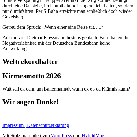
Stunde Verspätung in Wuppertal eintraf, der Zug konnte, bedingt
durch eine Baustelle, im Hauptbahnhof Hagen nicht halten, sondern
nur durchfahren. Per S-Bahn erreichte man schließlich doch wieder
Gevelsberg.
Getreu dem Spruch: „Wenn einer eine Reise tut…..“
Auf die von Dietmar Kressmann bestens geplante Fahrt hatten die
Negativerlebnisse mit der Deutschen Bundesbahn keine
Auswirkung.
Weltrekordhalter
Kirmesmotto 2026
Watt sall ek dann am Ballermann®, wann ek op dä Kiärmis kann?
Wir sagen Danke!
Impressum | Datenschutzerklärung
Mit Stolz präsentiert von
WordPress
und
HybridMag
.