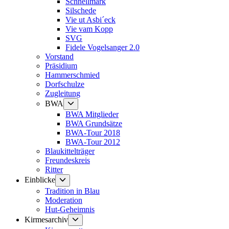
Schnellmark
Silschede
Vie ut Asbi´eck
Vie vam Kopp
SVG
Fidele Vogelsanger 2.0
Vorstand
Präsidium
Hammerschmied
Dorfschulze
Zugleitung
Untermenü
BWA
anzeigen
BWA Mitglieder
BWA Grundsätze
BWA-Tour 2018
BWA-Tour 2012
Blaukittelträger
Freundeskreis
Ritter
Untermenü
Einblicke
anzeigen
Tradition in Blau
Moderation
Hut-Geheimnis
Untermenü
Kirmesarchiv
anzeigen