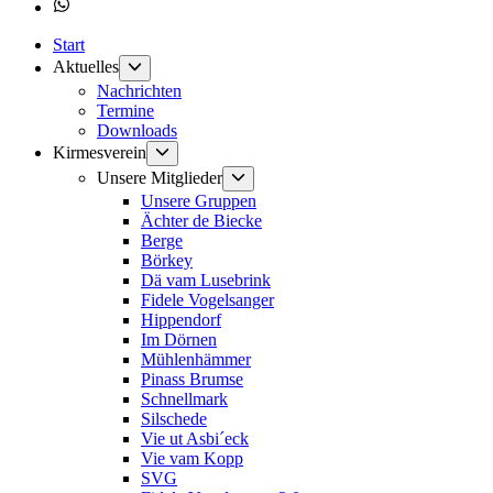
Whatsapp
Start
Untermenü
Aktuelles
anzeigen
Nachrichten
Termine
Downloads
Untermenü
Kirmesverein
anzeigen
Untermenü
Unsere Mitglieder
anzeigen
Unsere Gruppen
Ächter de Biecke
Berge
Börkey
Dä vam Lusebrink
Fidele Vogelsanger
Hippendorf
Im Dörnen
Mühlenhämmer
Pinass Brumse
Schnellmark
Silschede
Vie ut Asbi´eck
Vie vam Kopp
SVG