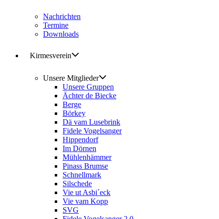
Nachrichten
Termine
Downloads
Kirmesverein
Unsere Mitglieder
Unsere Gruppen
Ächter de Biecke
Berge
Börkey
Dä vam Lusebrink
Fidele Vogelsanger
Hippendorf
Im Dörnen
Mühlenhämmer
Pinass Brumse
Schnellmark
Silschede
Vie ut Asbi´eck
Vie vam Kopp
SVG
Fidele Vogelsanger 2.0