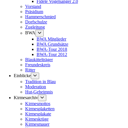
Fidele Vogelsanger 2.0
Vorstand
Präsidium
Hammerschmied
Dorfschulze
Zugleitung
Untermenü
BWA
anzeigen
BWA Mitglieder
BWA Grundsätze
BWA-Tour 2018
BWA-Tour 2012
Blaukittelträger
Freundeskreis
Ritter
Untermenü
Einblicke
anzeigen
Tradition in Blau
Moderation
Hut-Geheimnis
Untermenü
Kirmesarchiv
anzeigen
Kirmesmottos
Kirmesplaketten
Kirmesplakate
Kirmeskrüge
Kirmesmauer