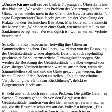
„Unsere Kirmes soll sauber bleiben!“
, prangt als Überschrift über
den Plakaten. „Wir wollen das Problem der Verletzungsgefahr durch
Glasscherben wieder mehr in das öffentliche Bewusstsein rücken“,
sagte Bürgermeister Claus Jacobi gestern bei der Vorstellung der
Plakate bei den Technischen Betrieben. Man hoffe auf die Einsicht
der Menschen: „Wir leben in einer Stadt, wo nicht sofort alles mit
Sanktionen belegt wird. Wo es möglich ist, wollen wir auf Verbote
verzichten.“
So sollen die Kirmesbesucher freiwillig ihre Gläser an
Sammelstellen abgeben. Das Leergut wird dort von der Besatzung
der Getränkestände wieder abgeholt. Dass dies auch regelmäßig
geschieht, dafür sollen zusätzliche Ordnungskräfte sorgen. Sie
werden die Besatzung der Getränkestände, die überwiegend von
Gevelsberger Vereinen betrieben werden, ansprechen, wenn die
Sammelstellen voll sind und die Gäste gezwungen werden, ihre
leeren Gläser auf den Boden zu stellen. „Es gibt eine erhöhte
Verpflichtung der Stände zur Rückführung“, drückt es
Bürgermeister Jacobi aus.
Er sieht aber auch noch ein anderes Problem. Die größte Gefahr in
Sachen Glasbruch geht nicht von den Biergläsern der
Getränkestände, sondern von den kleinen und größeren Flaschen
aus, die die Besucher selbst mit auf das Volksfest bringen. „Das
Mitbringen von Getränkeflaschen ist auf unserer Kirmes