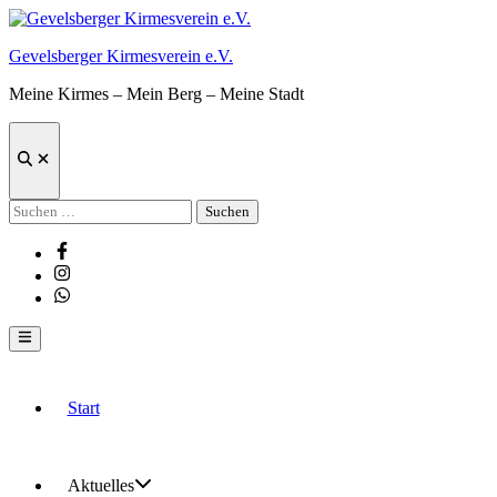
Zum
Inhalt
Gevelsberger Kirmesverein e.V.
springen
Meine Kirmes – Mein Berg – Meine Stadt
Suche
öffnen
Suchen
nach:
Facebook
Instagram
Whatsapp
Hauptmenü
Start
Aktuelles