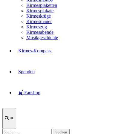
Kirmesplaketten
Kirmesplakate
Kirmeskrüge
Kirmesmauer
Kirmeszug
Kirmesabende
Musikgeschichte
Kirmes-Kompass
Spenden
🛒 Fanshop
Suche
öffnen
Suchen