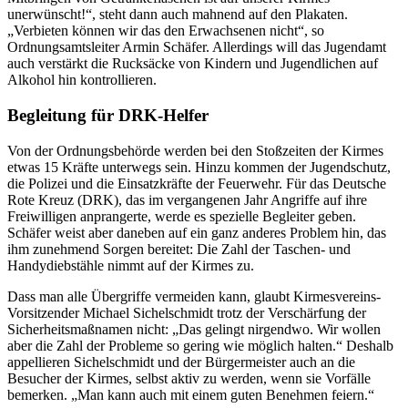
unerwünscht!“, steht dann auch mahnend auf den Plakaten.
„Verbieten können wir das den Erwachsenen nicht“, so
Ordnungsamtsleiter Armin Schäfer. Allerdings will das Jugendamt
auch verstärkt die Rucksäcke von Kindern und Jugendlichen auf
Alkohol hin kontrollieren.
Begleitung für DRK-Helfer
Von der Ordnungsbehörde werden bei den Stoßzeiten der Kirmes
etwas 15 Kräfte unterwegs sein. Hinzu kommen der Jugendschutz,
die Polizei und die Einsatzkräfte der Feuerwehr. Für das Deutsche
Rote Kreuz (DRK), das im vergangenen Jahr Angriffe auf ihre
Freiwilligen anprangerte, werde es spezielle Begleiter geben.
Schäfer weist aber daneben auf ein ganz anderes Problem hin, das
ihm zunehmend Sorgen bereitet: Die Zahl der Taschen- und
Handydiebstähle nimmt auf der Kirmes zu.
Dass man alle Übergriffe vermeiden kann, glaubt Kirmesvereins-
Vorsitzender Michael Sichelschmidt trotz der Verschärfung der
Sicherheitsmaßnamen nicht: „Das gelingt nirgendwo. Wir wollen
aber die Zahl der Probleme so gering wie möglich halten.“ Deshalb
appellieren Sichelschmidt und der Bürgermeister auch an die
Besucher der Kirmes, selbst aktiv zu werden, wenn sie Vorfälle
bemerken. „Man kann auch mit einem guten Benehmen feiern.“