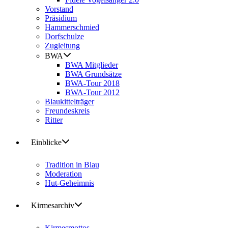
Vorstand
Präsidium
Hammerschmied
Dorfschulze
Zugleitung
BWA
BWA Mitglieder
BWA Grundsätze
BWA-Tour 2018
BWA-Tour 2012
Blaukittelträger
Freundeskreis
Ritter
Einblicke
Tradition in Blau
Moderation
Hut-Geheimnis
Kirmesarchiv
Kirmesmottos