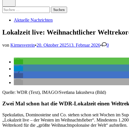
öffnen
Suchen
nach:
Veröffentlicht
Aktuelle Nachrichten
in
Lokalzeit live: Weihnachtlicher Weltreko
von
Kirmesverein
•
20. Oktober 2025
13. Februar 2026
•
0
Quelle: WDR (Text), IMAGO/Svetlana Iakusheva (Bild)
Zwei Mal schon hat die WDR-Lokalzeit einen Weltreko
Spekulatius, Dominosteine und Co. stehen schon seit Wochen im Su
„Lokalzeit live – der Westen im Weihnachtsfieber“. Mindestens 1.2
Weltrekord für die „größte Weihnachtspolonaise der Welt“ aufstellen.