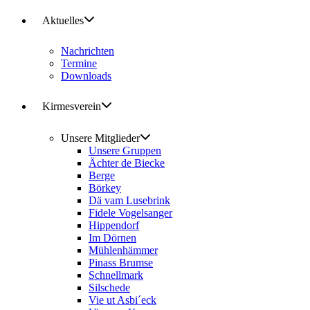
Aktuelles
Nachrichten
Termine
Downloads
Kirmesverein
Unsere Mitglieder
Unsere Gruppen
Ächter de Biecke
Berge
Börkey
Dä vam Lusebrink
Fidele Vogelsanger
Hippendorf
Im Dörnen
Mühlenhämmer
Pinass Brumse
Schnellmark
Silschede
Vie ut Asbi´eck