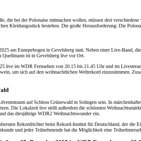
lle, die bei der Polonaise mitmachen wollen, müssen drei verschiedene
hen Kleidungsstück bestehen. Die große Herausforderung: Die Polonais
5 am Ennepebogen in Gevelsberg statt. Neben einer Live-Band, die de
uellmann ist in Gevelsberg live vor Ort.
25 live im WDR Fernsehen von 20.15 bis 21.45 Uhr und im Livestream 
hwein, um sich auf den weihnachtlichen Weltrekord einzustimmen. Z
wald
dventstraum auf Schloss Grünewald in Solingen sein. In märchenhafte
en. Die Lokalzeit live stellt außerdem die schönsten Weihnachtsmärkt
 auf das diesjährige WDR2 Weihnachtswunder ein.
ersten Rekordrichter beim Rekord-Institut für Deutschland, der die E
-Urkunde und jeder Teilnehmende hat die Möglichkeit eine Teilnehmerur