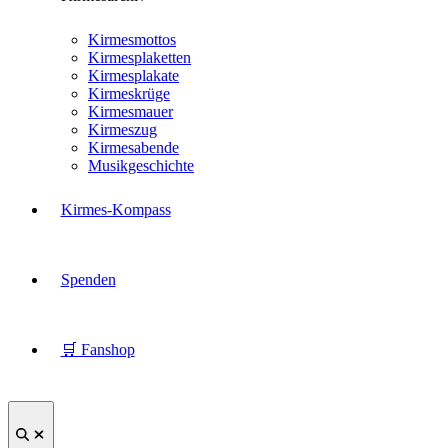
Kirmesmottos
Kirmesplaketten
Kirmesplakate
Kirmeskrüge
Kirmesmauer
Kirmeszug
Kirmesabende
Musikgeschichte
Kirmes-Kompass
Spenden
🛒 Fanshop
Suche