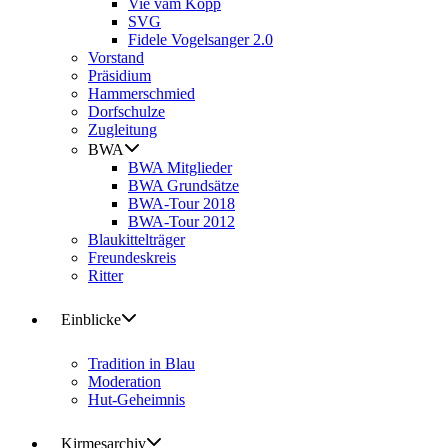
Vie vam Kopp
SVG
Fidele Vogelsanger 2.0
Vorstand
Präsidium
Hammerschmied
Dorfschulze
Zugleitung
BWA
BWA Mitglieder
BWA Grundsätze
BWA-Tour 2018
BWA-Tour 2012
Blaukittelträger
Freundeskreis
Ritter
Einblicke
Tradition in Blau
Moderation
Hut-Geheimnis
Kirmesarchiv