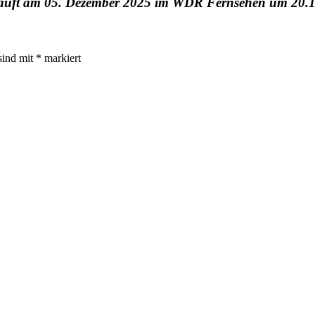
r“ läuft am 05. Dezember 2025 im WDR Fernsehen um 20.
sind mit
*
markiert