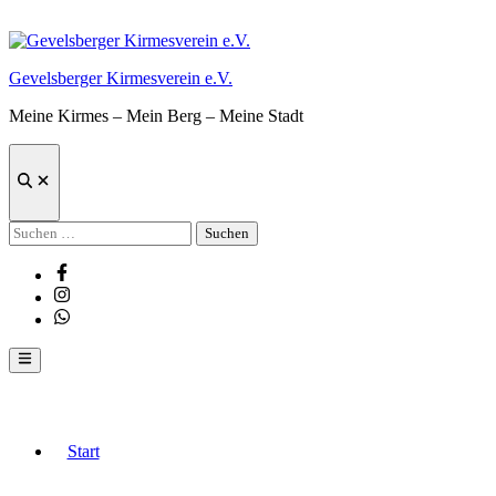
Zum
Inhalt
springen
Gevelsberger Kirmesverein e.V.
Meine Kirmes – Mein Berg – Meine Stadt
Suche
öffnen
Suchen
nach:
Facebook
Instagram
Whatsapp
Hauptmenü
Start