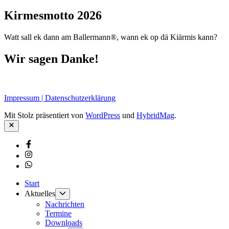
Kirmesmotto 2026
Watt sall ek dann am Ballermann®, wann ek op dä Kiärmis kann?
Wir sagen Danke!
Impressum | Datenschutzerklärung
Mit Stolz präsentiert von
WordPress
und
HybridMag
.
Schließen
Facebook
Instagram
Whatsapp
Start
Untermenü
Aktuelles
anzeigen
Nachrichten
Termine
Downloads