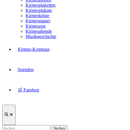
Kirmesplaketten
Kirmesplakate
Kirmeskrüge
Kirmesmauer
Kirmeszug
Kirmesabende
Musikgeschichte
Kirmes-Kompass
Spenden
🛒 Fanshop
Suche
öffnen
Suchen