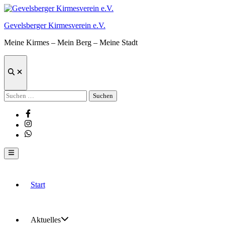
Zum
Inhalt
Gevelsberger Kirmesverein e.V.
springen
Meine Kirmes – Mein Berg – Meine Stadt
Suche
öffnen
Suchen
nach:
Facebook
Instagram
Whatsapp
Hauptmenü
Start
Aktuelles