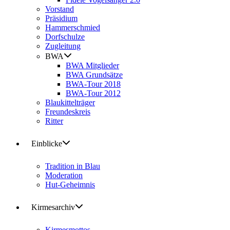
Vorstand
Präsidium
Hammerschmied
Dorfschulze
Zugleitung
BWA
BWA Mitglieder
BWA Grundsätze
BWA-Tour 2018
BWA-Tour 2012
Blaukittelträger
Freundeskreis
Ritter
Einblicke
Tradition in Blau
Moderation
Hut-Geheimnis
Kirmesarchiv
Kirmesmottos