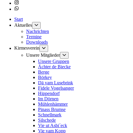
Instagram
Whatsapp
Start
Untermenü
Aktuelles
anzeigen
Nachrichten
Termine
Downloads
Untermenü
Kirmesverein
anzeigen
Untermenü
Unsere Mitglieder
anzeigen
Unsere Gruppen
Ächter de Biecke
Berge
Börkey
Dä vam Lusebrink
Fidele Vogelsanger
Hippendorf
Im Dörnen
Mühlenhämmer
Pinass Brumse
Schnellmark
Silschede
Vie ut Asbi´eck
Vie vam Kopp