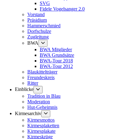
SVG
Fidele Vogelsanger 2.0
Vorstand
Präsidium
Hammerschmied
Dorfschulze
Zugleitung
Untermenü
BWA
anzeigen
BWA Mitglieder
BWA Grundsätze
BWA-Tour 2018
BWA-Tour 2012
Blaukittelträger
Freundeskreis
Ritter
Untermenü
Einblicke
anzeigen
Tradition in Blau
Moderation
Hut-Geheimnis
Untermenü
Kirmesarchiv
anzeigen
Kirmesmottos
Kirmesplaketten
Kirmesplakate
Kirmeskrüge