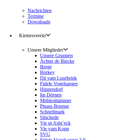
Nachrichten
Termine
Downloads
Kirmesverein
Unsere Mitglieder
Unsere Gruppen
Ächter de Biecke
Berge
Börkey
Dä vam Lusebrink
Fidele Vogelsanger
Hippendorf
Im Dörnen
Mühlenhämmer
Pinass Brumse
Schnellmark
Silschede
Vie ut Asbi´eck
Vie vam Kopp
SVG
Fidele Vogelsanger 2.0