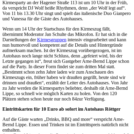
Kirmesparty an der Hagener Straße 113 ist um 10 Uhr in der Früh,
da verspricht DJ Wolf heiße Rhythmen, denn „der Wolf legt auf“.
Von 11 bis 13.30 Uhr singt und spielt das italienische Duo Gianpero
und Vanessa für die Gäste des Autohauses.
Wenn um 14 Uhr der Startschuss für den Kirmeszug fällt,
übernimmt Moderator Jan Schulte das Mikrofon. Er hat sich in die
Darstellungen der
Kirmesgruppen
intensiv eingearbeitet und kann
nun humorvoll und kompetent auf die Details und Hintergründe
aufmerksam machen. Ist der Kirmeszug vorübergezogen, ist im
Autohaus noch lange nicht Schluss, denn „gefeiert wird, bis der
Letzte gegangen ist“, freut sich Gastgeber Arne-Bernd Lippe schon
auf die Party. In dieser Form findet sie zum dritten Mal statt.
„Bestimmt schon zehn Jahre laden wir zum Anschauen des
Kirmeszugs ein, früher haben wir draußen gegrillt, heute sind wir
drinnen und draußen“, erzählt der Leiter des Autohauses. Von Jahr
zu Jahr werden die Kirmespartys beliebter, deshalb rät Arne-Bernd
Lippe, so schnell wie möglich Karten zu holen. Von den 120
Plätzen stehen schon heute nur noch 84zur Verfügung.
Eintrittskarten für 10 Euro ab sofort im Autohaus Röttger
Auf die Gäste warten „Drinks, BBQ and more“ verspricht Arne-
Bernd Lippe. Essen und Trinken ist im Eintrittspreis natürlich nicht
enthalten.