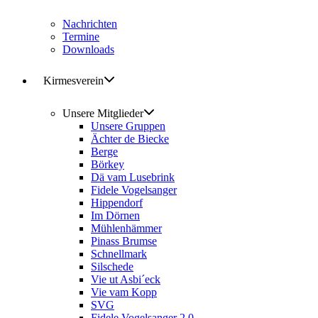
Nachrichten
Termine
Downloads
Kirmesverein
Unsere Mitglieder
Unsere Gruppen
Ächter de Biecke
Berge
Börkey
Dä vam Lusebrink
Fidele Vogelsanger
Hippendorf
Im Dörnen
Mühlenhämmer
Pinass Brumse
Schnellmark
Silschede
Vie ut Asbi´eck
Vie vam Kopp
SVG
Fidele Vogelsanger 2.0