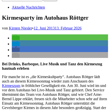
nach:
Veröffentlicht
Aktuelle Nachrichten
in
Kirmesparty im Autohaus Röttger
von
Kirsten Niesler
•
12. Juni 2013
13. Februar 2026
Bei Drinks, Barbeque, Live Musik und Tanz den Kirmeszug
hautnah erleben
Für manche ist es „die Kirmeskultparty“. Autohaus Röttger lädt
auch an diesem Kirmessonntag wieder zum Anschauen des
Kirmeszugs
in fröhlicher Geselligkeit ein. Am 30. Juni wird im und
vor dem Autohaus bei Live-Musik und Tanz gefeiert. Den Service
übernimmt das Team von Autohaus Röttger, und wie Chef Arne-
Bernd Lippe erklärt, freuen sich die Mitarbeiter schon sehr auf ihren
Einsatz am Kirmessonntag. Autohaus Röttger unterstützt die
Gevelsberger Kirmes in diesem Jahr besonders großzügig. Start der