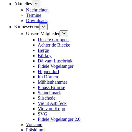
Untermenü
Aktuelles
anzeigen
Nachrichten
Termine
Downloads
Untermenü
Kirmesverein
anzeigen
Untermenü
Unsere Mitglieder
anzeigen
Unsere Gruppen
Ächter de Biecke
Berge
Börkey
Dä vam Lusebrink
Fidele Vogelsanger
Hippendorf
Im Dörnen
Mühlenhämmer
Pinass Brumse
Schnellmark
Silschede
Vie ut Asbi´eck
Vie vam Kopp
SVG
Fidele Vogelsanger 2.0
Vorstand
Präsidium