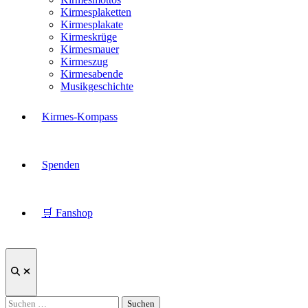
Kirmesplaketten
Kirmesplakate
Kirmeskrüge
Kirmesmauer
Kirmeszug
Kirmesabende
Musikgeschichte
Kirmes-Kompass
Spenden
🛒 Fanshop
Suche
öffnen
Suchen