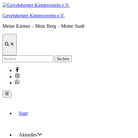
Zum
Inhalt
Gevelsberger Kirmesverein e.V.
springen
Meine Kirmes – Mein Berg – Meine Stadt
Suche
öffnen
Suchen
nach:
Facebook
Instagram
Whatsapp
Hauptmenü
Start
Aktuelles