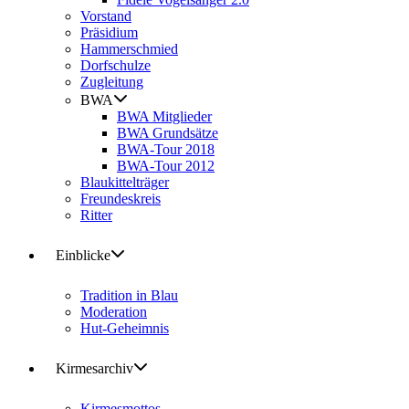
Vorstand
Präsidium
Hammerschmied
Dorfschulze
Zugleitung
BWA
BWA Mitglieder
BWA Grundsätze
BWA-Tour 2018
BWA-Tour 2012
Blaukittelträger
Freundeskreis
Ritter
Einblicke
Tradition in Blau
Moderation
Hut-Geheimnis
Kirmesarchiv
Kirmesmottos