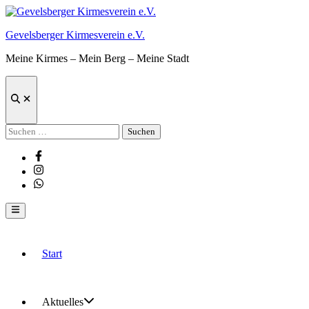
Zum
Inhalt
Gevelsberger Kirmesverein e.V.
springen
Meine Kirmes – Mein Berg – Meine Stadt
Suche
öffnen
Suchen
nach:
Facebook
Instagram
Whatsapp
Hauptmenü
Start
Aktuelles