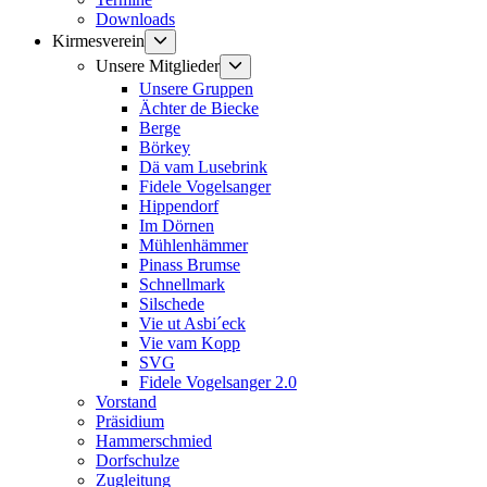
Downloads
Untermenü
Kirmesverein
anzeigen
Untermenü
Unsere Mitglieder
anzeigen
Unsere Gruppen
Ächter de Biecke
Berge
Börkey
Dä vam Lusebrink
Fidele Vogelsanger
Hippendorf
Im Dörnen
Mühlenhämmer
Pinass Brumse
Schnellmark
Silschede
Vie ut Asbi´eck
Vie vam Kopp
SVG
Fidele Vogelsanger 2.0
Vorstand
Präsidium
Hammerschmied
Dorfschulze
Zugleitung