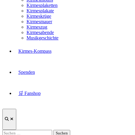
Kirmesplaketten
Kirmesplakate
Kirmeskrüge
Kirmesmauer
Kirmeszug
Kirmesabende
Musikgeschichte
Kirmes-Kompass
Spenden
🛒 Fanshop
Suche
öffnen
Suchen