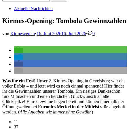
nach:
Veröffentlicht
Aktuelle Nachrichten
in
Kirmes-Opening: Tombola Gewinnzahlen
von
Kirmesverein
•
16. Juni 2026
16. Juni 2026
•
0
Was für ein Fest!
Unser 2. Kirmes Opening in Gevelsberg war ein
voller Erfolg – und jetzt wird es noch einmal spannend! Hier findet
ihr die Gewinnzahlen unserer Tombola. Ein riesiges Dankeschön
fürs Mitmachen und einen herzlichen Glückwunsch an alle
Glückspilze! Eure Gewinne liegen bereit und können innerhalb der
Öffnungszeiten bei
Euronics Meckel in der Mittelstraße
abgeholt
werden. (
Alle Angaben wie immer ohne Gewähr.
)
11
37