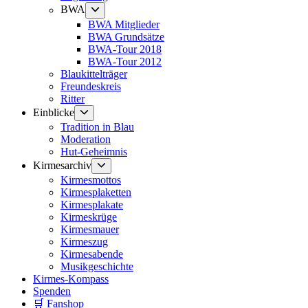
Untermenü
BWA
anzeigen
BWA Mitglieder
BWA Grundsätze
BWA-Tour 2018
BWA-Tour 2012
Blaukittelträger
Freundeskreis
Ritter
Untermenü
Einblicke
anzeigen
Tradition in Blau
Moderation
Hut-Geheimnis
Untermenü
Kirmesarchiv
anzeigen
Kirmesmottos
Kirmesplaketten
Kirmesplakate
Kirmeskrüge
Kirmesmauer
Kirmeszug
Kirmesabende
Musikgeschichte
Kirmes-Kompass
Spenden
🛒 Fanshop