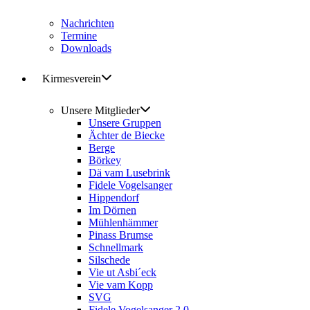
Nachrichten
Termine
Downloads
Kirmesverein
Unsere Mitglieder
Unsere Gruppen
Ächter de Biecke
Berge
Börkey
Dä vam Lusebrink
Fidele Vogelsanger
Hippendorf
Im Dörnen
Mühlenhämmer
Pinass Brumse
Schnellmark
Silschede
Vie ut Asbi´eck
Vie vam Kopp
SVG
Fidele Vogelsanger 2.0