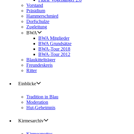
Vorstand
Präsidium
Hammerschmied
Dorfschulze
Zugleitung
BWA
BWA Mitglieder
BWA Grundsätze
BWA-Tour 2018
BWA-Tour 2012
Blaukittelträger
Freundeskreis
Ritter
Einblicke
Tradition in Blau
Moderation
Hut-Geheimnis
Kirmesarchiv
Kirmesmottos