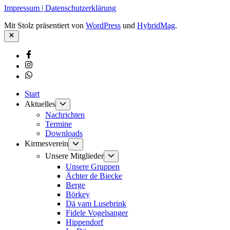
Impressum | Datenschutzerklärung
Mit Stolz präsentiert von
WordPress
und
HybridMag
.
Schließen
Facebook
Instagram
Whatsapp
Start
Untermenü
Aktuelles
anzeigen
Nachrichten
Termine
Downloads
Untermenü
Kirmesverein
anzeigen
Untermenü
Unsere Mitglieder
anzeigen
Unsere Gruppen
Ächter de Biecke
Berge
Börkey
Dä vam Lusebrink
Fidele Vogelsanger
Hippendorf