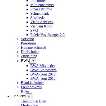
Im Dörnen
Mühlenhämmer
Pinass Brumse
Schnellmark
Silschede
Vie ut Asbi´eck
Vie vam Kopp
SVG
Fidele Vogelsanger 2.0
Vorstand
Präsidium
Hammerschmied
Dorfschulze
Zugleitung
Untermenü
BWA
anzeigen
BWA Mitglieder
BWA Grundsätze
BWA-Tour 2018
BWA-Tour 2012
Blaukittelträger
Freundeskreis
Ritter
Untermenü
Einblicke
anzeigen
Tradition in Blau
Moderation