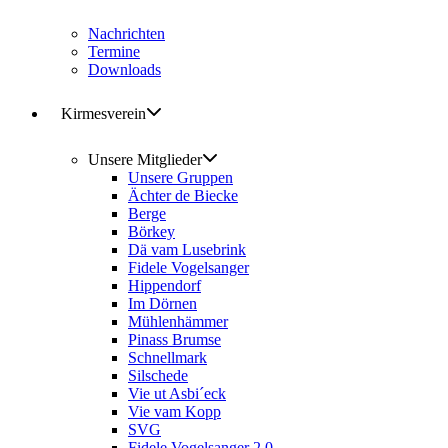
Nachrichten
Termine
Downloads
Kirmesverein
Unsere Mitglieder
Unsere Gruppen
Ächter de Biecke
Berge
Börkey
Dä vam Lusebrink
Fidele Vogelsanger
Hippendorf
Im Dörnen
Mühlenhämmer
Pinass Brumse
Schnellmark
Silschede
Vie ut Asbi´eck
Vie vam Kopp
SVG
Fidele Vogelsanger 2.0