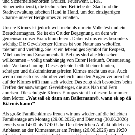
und Sicherheitsbehörden (Polizei, Feuerwehr, DRK,
Sicherheitsdienst), die technischen Betriebe der Stadt und die
Stadtverwaltung arbeiten Hand in Hand, um den einzigartigen
Charme unserer Bergkirmes zu erhalten.
Unsere Kirmes ist jedoch weit mehr als nur ein Volksfest und ein
Besuchermagnet. Sie ist ein Ort der Begegnung, an dem wir
gemeinsam unser Brauchtum feiern. Dabei ist uns eines besonders
wichtig: Die Gevelsberger Kirmes ist von Natur aus weltoffen,
tolerant und vielfältig. Sie ist ein lebendiges Symbol für Respekt,
Miteinander und Zusammenhalt. Bei uns sind alle Menschen
willkommen – völlig unabhängig von Eurer Herkunft, Orientierung
oder Weltanschauung. Dieses gelebte Leitbild einer bunten,
schrägen und diskriminierungsfreien Kirmes macht uns aus. Auch
wenn man sich das Jahr über vielleicht aus den Augen verloren hat –
auf der Kirmes trifft man sich wieder. Das zeigt sich besonders beim
Treffen der auswärtigen Gevelsberger, die aus Nah und Fern
anreisen. Die schrägste Kirmes Europas steht in diesem Jahr unter
dem Motto:
„Wat sall ek dann am Ballermann®, wann ek op dä
Kiärmis kann?“
Als große Familienkirmes freuen wir uns wieder auf die beliebten
Familientage am Montag (29.06.2026) und Dienstag (30.06.2026)
jeweils von 14:00 bis 17:00 Uhr. Den feierlichen Auftakt bildet das
Anblasen an der Kirmesmauer am Freitag (26.06.2026) um 19:30