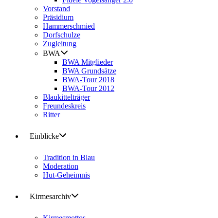
Vorstand
Präsidium
Hammerschmied
Dorfschulze
Zugleitung
BWA
BWA Mitglieder
BWA Grundsätze
BWA-Tour 2018
BWA-Tour 2012
Blaukittelträger
Freundeskreis
Ritter
Einblicke
Tradition in Blau
Moderation
Hut-Geheimnis
Kirmesarchiv
Kirmesmottos