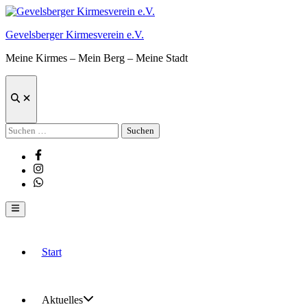
Zum
Inhalt
Gevelsberger Kirmesverein e.V.
springen
Meine Kirmes – Mein Berg – Meine Stadt
Suche
öffnen
Suchen
nach:
Facebook
Instagram
Whatsapp
Hauptmenü
Start
Aktuelles