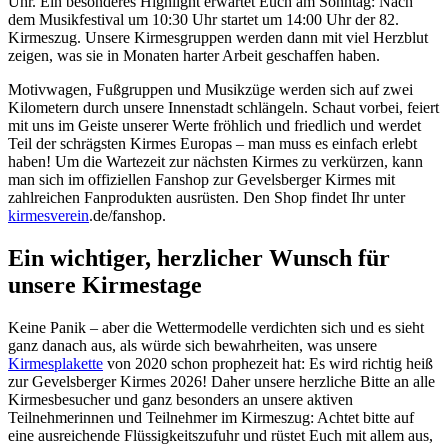
Uhr. Ein besonderes Highlight erwartet Euch am Sonntag: Nach
dem Musikfestival um 10:30 Uhr startet um 14:00 Uhr der 82.
Kirmeszug. Unsere Kirmesgruppen werden dann mit viel Herzblut
zeigen, was sie in Monaten harter Arbeit geschaffen haben.
Motivwagen, Fußgruppen und Musikzüge werden sich auf zwei
Kilometern durch unsere Innenstadt schlängeln. Schaut vorbei, feiert
mit uns im Geiste unserer Werte fröhlich und friedlich und werdet
Teil der schrägsten Kirmes Europas – man muss es einfach erlebt
haben! Um die Wartezeit zur nächsten Kirmes zu verkürzen, kann
man sich im offiziellen Fanshop zur Gevelsberger Kirmes mit
zahlreichen Fanprodukten ausrüsten. Den Shop findet Ihr unter
kirmesverein
.de/fanshop.
Ein wichtiger, herzlicher Wunsch für
unsere Kirmestage
Keine Panik – aber die Wettermodelle verdichten sich und es sieht
ganz danach aus, als würde sich bewahrheiten, was unsere
Kirmesplakette
von 2020 schon prophezeit hat: Es wird richtig heiß
zur Gevelsberger Kirmes 2026! Daher unsere herzliche Bitte an alle
Kirmesbesucher und ganz besonders an unsere aktiven
Teilnehmerinnen und Teilnehmer im Kirmeszug: Achtet bitte auf
eine ausreichende Flüssigkeitszufuhr und rüstet Euch mit allem aus,