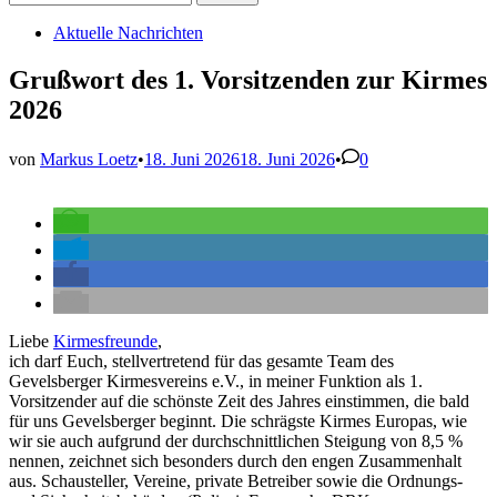
nach:
Veröffentlicht
Aktuelle Nachrichten
in
Grußwort des 1. Vorsitzenden zur Kirmes
2026
von
Markus Loetz
•
18. Juni 2026
18. Juni 2026
•
0
Liebe
Kirmesfreunde
,
ich darf Euch, stellvertretend für das gesamte Team des
Gevelsberger Kirmesvereins e.V., in meiner Funktion als 1.
Vorsitzender auf die schönste Zeit des Jahres einstimmen, die bald
für uns Gevelsberger beginnt. Die schrägste Kirmes Europas, wie
wir sie auch aufgrund der durchschnittlichen Steigung von 8,5 %
nennen, zeichnet sich besonders durch den engen Zusammenhalt
aus. Schausteller, Vereine, private Betreiber sowie die Ordnungs-