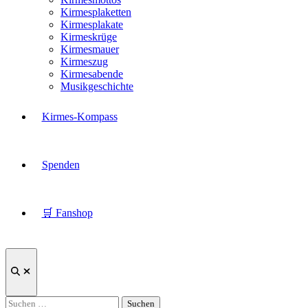
Kirmesplaketten
Kirmesplakate
Kirmeskrüge
Kirmesmauer
Kirmeszug
Kirmesabende
Musikgeschichte
Kirmes-Kompass
Spenden
🛒 Fanshop
Suche
öffnen
Suchen