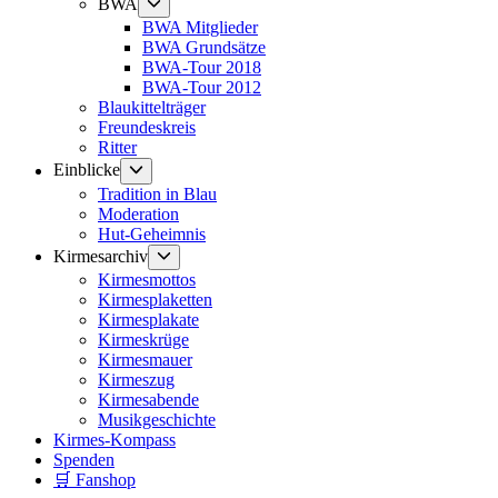
Untermenü
BWA
anzeigen
BWA Mitglieder
BWA Grundsätze
BWA-Tour 2018
BWA-Tour 2012
Blaukittelträger
Freundeskreis
Ritter
Untermenü
Einblicke
anzeigen
Tradition in Blau
Moderation
Hut-Geheimnis
Untermenü
Kirmesarchiv
anzeigen
Kirmesmottos
Kirmesplaketten
Kirmesplakate
Kirmeskrüge
Kirmesmauer
Kirmeszug
Kirmesabende
Musikgeschichte
Kirmes-Kompass
Spenden
🛒 Fanshop