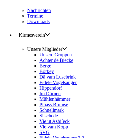
Nachrichten
Termine
Downloads
Kirmesverein
Unsere Mitglieder
Unsere Gruppen
Ächter de Biecke
Berge
Börkey
Dä vam Lusebrink
Fidele Vogelsanger
Hippendorf
Im Dörnen
Mühlenhämmer
Pinass Brumse
Schnellmark
Silschede
Vie ut Asbi´eck
Vie vam Kopp
SVG
Fidele Vogelsanger 2.0