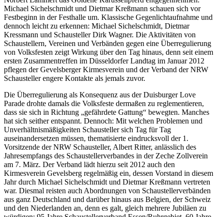
Michael Sichelschmidt und Dietmar Kreßmann schauen sich vor
Festbeginn in der Festhalle um. Klassische Gegenlichtaufnahme und
dennoch leicht zu erkennen: Michael Sichelschmidt, Dietmar
Kressmann und Schausteller Dirk Wagner. Die Aktivitäten von
Schaustellern, Vereinen und Verbänden gegen eine Überregulierung
von Volksfesten zeigt Wirkung über den Tag hinaus, denn seit einem
ersten Zusammentreffen im Düsseldorfer Landtag im Januar 2012
pflegen der Gevelsberger Kirmesverein und der Verband der NRW
Schausteller engere Kontakte als jemals zuvor.
Die Überregulierung als Konsequenz aus der Duisburger Love
Parade drohte damals die Volksfeste dermaßen zu reglementieren,
dass sie sich in Richtung „gefährdete Gattung“ bewegten. Manches
hat sich seither entspannt. Dennoch: Mit welchen Problemen und
Unverhältnismäßigkeiten Schausteller sich Tag für Tag
auseinandersetzen müssen, thematisierte eindrucksvoll der 1.
Vorsitzende der NRW Schausteller, Albert Ritter, anlässlich des
Jahresempfangs des Schaustellerverbandes in der Zeche Zollverein
am 7. März. Der Verband lädt hierzu seit 2012 auch den
Kirmesverein Gevelsberg regelmäßig ein, dessen Vorstand in diesem
Jahr durch Michael Sichelschmidt und Dietmar Kreßmann vertreten
war. Diesmal reisten auch Abordnungen von Schaustellerverbänden
aus ganz Deutschland und darüber hinaus aus Belgien, der Schweiz
und den Niederlanden an, denn es galt, gleich mehrere Jubiläen zu
würdigen: 95 Jahre Schaustellerverband Essen/Ruhrgebiet, 60 Jahre