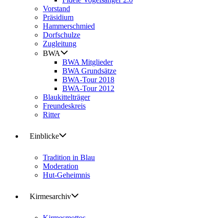
Vorstand
Präsidium
Hammerschmied
Dorfschulze
Zugleitung
BWA
BWA Mitglieder
BWA Grundsätze
BWA-Tour 2018
BWA-Tour 2012
Blaukittelträger
Freundeskreis
Ritter
Einblicke
Tradition in Blau
Moderation
Hut-Geheimnis
Kirmesarchiv
Kirmesmottos