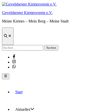
Zum
Inhalt
Gevelsberger Kirmesverein e.V.
springen
Meine Kirmes – Mein Berg – Meine Stadt
Suche
öffnen
Suchen
nach:
Facebook
Instagram
Whatsapp
Hauptmenü
Start
Aktuelles