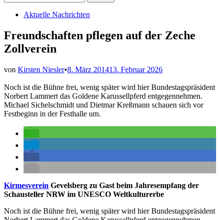
nach:
Veröffentlicht
Aktuelle Nachrichten
in
Freundschaften pflegen auf der Zeche
Zollverein
von
Kirsten Niesler
•
8. März 2014
13. Februar 2026
Noch ist die Bühne frei, wenig später wird hier Bundestagspräsident
Norbert Lammert das Goldene Karussellpferd entgegennehmen.
Michael Sichelschmidt und Dietmar Kreßmann schauen sich vor
Festbeginn in der Festhalle um.
Kirmesverein
Gevelsberg zu Gast beim Jahresempfang der
Schausteller NRW im UNESCO Weltkulturerbe
Noch ist die Bühne frei, wenig später wird hier Bundestagspräsident
Norbert Lammert das Goldene Karussellpferd entgegennehmen.