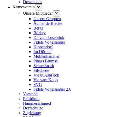
Downloads
Untermenü
Kirmesverein
anzeigen
Untermenü
Unsere Mitglieder
anzeigen
Unsere Gruppen
Ächter de Biecke
Berge
Börkey
Dä vam Lusebrink
Fidele Vogelsanger
Hippendorf
Im Dörnen
Mühlenhämmer
Pinass Brumse
Schnellmark
Silschede
Vie ut Asbi´eck
Vie vam Kopp
SVG
Fidele Vogelsanger 2.0
Vorstand
Präsidium
Hammerschmied
Dorfschulze
Zugleitung