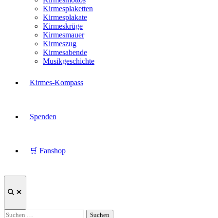
Kirmesplaketten
Kirmesplakate
Kirmeskrüge
Kirmesmauer
Kirmeszug
Kirmesabende
Musikgeschichte
Kirmes-Kompass
Spenden
🛒 Fanshop
Suche
öffnen
Suchen