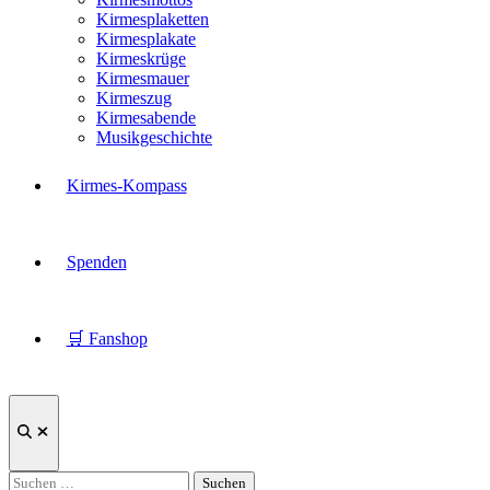
Kirmesplaketten
Kirmesplakate
Kirmeskrüge
Kirmesmauer
Kirmeszug
Kirmesabende
Musikgeschichte
Kirmes-Kompass
Spenden
🛒 Fanshop
Suche
öffnen
Suchen