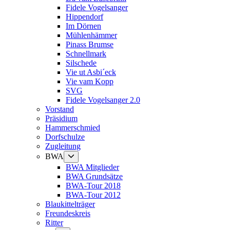
Fidele Vogelsanger
Hippendorf
Im Dörnen
Mühlenhämmer
Pinass Brumse
Schnellmark
Silschede
Vie ut Asbi´eck
Vie vam Kopp
SVG
Fidele Vogelsanger 2.0
Vorstand
Präsidium
Hammerschmied
Dorfschulze
Zugleitung
Untermenü
BWA
anzeigen
BWA Mitglieder
BWA Grundsätze
BWA-Tour 2018
BWA-Tour 2012
Blaukittelträger
Freundeskreis
Ritter