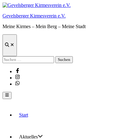
Zum
Inhalt
Gevelsberger Kirmesverein e.V.
springen
Meine Kirmes – Mein Berg – Meine Stadt
Suche
öffnen
Suchen
nach:
Facebook
Instagram
Whatsapp
Hauptmenü
Start
Aktuelles