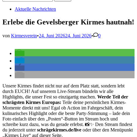
nach:
Veröffentlicht
Aktuelle Nachrichten
in
Erlebe die Gevelsberger Kirmes hautnah!
von
Kirmesverein
•
24. Juni 2026
24. Juni 2026
•
0
Unsere Kirmes findet nicht nur auf dem Platz statt, sondern lebt
durch EUCH! Auf unserem Live-Stream bündeln wir alle
Highlights, die unser Fest so einzigartig machen.
Werde Teil der
schrägsten Kirmes Europas:
Teile deine persönlichen Kirmes-
Momente direkt mit uns! Egal ob Action im Fahrgeschäft, dein
kulinarisches Highlight oder die beste Party-Stimmung – lade dein
Foto einfach über den „Posten“-Button im Stream hoch und
schreibe kurz dazu, was du gerade erlebst. 📸✨ Den Stream findest
du jederzeit unter
schrägekirmes.de/live
oder über den Menüpunkt
„Kirmes Live“ auf dieser Seite.