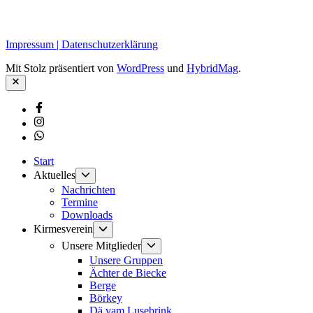
Impressum | Datenschutzerklärung
Mit Stolz präsentiert von
WordPress
und
HybridMag
.
Schließen
Facebook
Instagram
Whatsapp
Start
Untermenü
Aktuelles
anzeigen
Nachrichten
Termine
Downloads
Untermenü
Kirmesverein
anzeigen
Untermenü
Unsere Mitglieder
anzeigen
Unsere Gruppen
Ächter de Biecke
Berge
Börkey
Dä vam Lusebrink