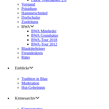
Vorstand
Präsidium
Hammerschmied
Dorfschulze
Zugleitung
BWA
BWA Mitglieder
BWA Grundsätze
BWA-Tour 2018
BWA-Tour 2012
Blaukittelträger
Freundeskreis
Ritter
Einblicke
Tradition in Blau
Moderation
Hut-Geheimnis
Kirmesarchiv
Kirmesmottos