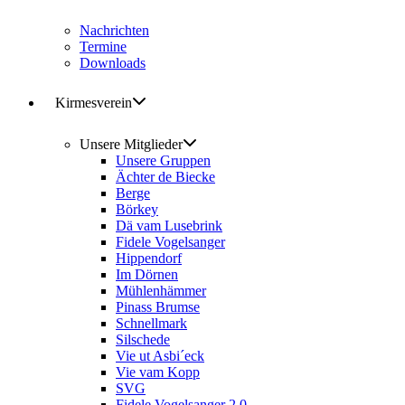
Nachrichten
Termine
Downloads
Kirmesverein
Unsere Mitglieder
Unsere Gruppen
Ächter de Biecke
Berge
Börkey
Dä vam Lusebrink
Fidele Vogelsanger
Hippendorf
Im Dörnen
Mühlenhämmer
Pinass Brumse
Schnellmark
Silschede
Vie ut Asbi´eck
Vie vam Kopp
SVG
Fidele Vogelsanger 2.0