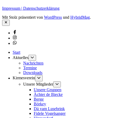
Impressum | Datenschutzerklärung
Mit Stolz präsentiert von
WordPress
und
HybridMag
.
Schließen
Facebook
Instagram
Whatsapp
Start
Untermenü
Aktuelles
anzeigen
Nachrichten
Termine
Downloads
Untermenü
Kirmesverein
anzeigen
Untermenü
Unsere Mitglieder
anzeigen
Unsere Gruppen
Ächter de Biecke
Berge
Börkey
Dä vam Lusebrink
Fidele Vogelsanger