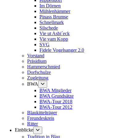
Hippendorf
Im Dörnen
Mühlenhämmer
Pinass Brumse
Schnellmark
Silschede
Vie ut Asbi´eck
Vie vam Kopp
SVG
Fidele Vogelsanger 2.0
Vorstand
Präsidium
Hammerschmied
Dorfschulze
Zugleitung
Untermenü
BWA
anzeigen
BWA Mitglieder
BWA Grundsätze
BWA-Tour 2018
BWA-Tour 2012
Blaukittelträger
Freundeskreis
Ritter
Untermenü
Einblicke
anzeigen
Tradition in Blau