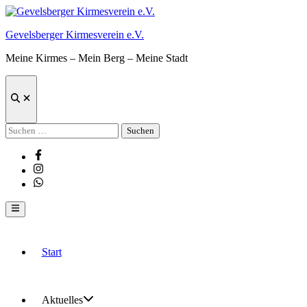
Zum
Inhalt
Gevelsberger Kirmesverein e.V.
springen
Meine Kirmes – Mein Berg – Meine Stadt
Suche
öffnen
Suchen
nach:
Facebook
Instagram
Whatsapp
Hauptmenü
Start
Aktuelles