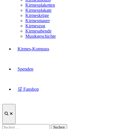
Kirmesplaketten
Kirmesplakate
Kirmeskrüge
Kirmesmauer
Kirmeszug
Kirmesabende
Musikgeschichte
Kirmes-Kompass
Spenden
🛒 Fanshop
Suche
öffnen
Suchen