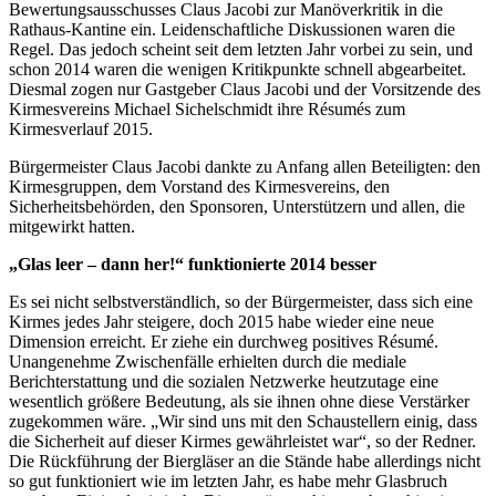
Bewertungsausschusses Claus Jacobi zur Manöverkritik in die
Rathaus-Kantine ein. Leidenschaftliche Diskussionen waren die
Regel. Das jedoch scheint seit dem letzten Jahr vorbei zu sein, und
schon 2014 waren die wenigen Kritikpunkte schnell abgearbeitet.
Diesmal zogen nur Gastgeber Claus Jacobi und der Vorsitzende des
Kirmesvereins Michael Sichelschmidt ihre Résumés zum
Kirmesverlauf 2015.
Bürgermeister Claus Jacobi dankte zu Anfang allen Beteiligten: den
Kirmesgruppen, dem Vorstand des Kirmesvereins, den
Sicherheitsbehörden, den Sponsoren, Unterstützern und allen, die
mitgewirkt hatten.
„Glas leer – dann her!“ funktionierte 2014 besser
Es sei nicht selbstverständlich, so der Bürgermeister, dass sich eine
Kirmes jedes Jahr steigere, doch 2015 habe wieder eine neue
Dimension erreicht. Er ziehe ein durchweg positives Résumé.
Unangenehme Zwischenfälle erhielten durch die mediale
Berichterstattung und die sozialen Netzwerke heutzutage eine
wesentlich größere Bedeutung, als sie ihnen ohne diese Verstärker
zugekommen wäre. „Wir sind uns mit den Schaustellern einig, dass
die Sicherheit auf dieser Kirmes gewährleistet war“, so der Redner.
Die Rückführung der Biergläser an die Stände habe allerdings nicht
so gut funktioniert wie im letzten Jahr, es habe mehr Glasbruch