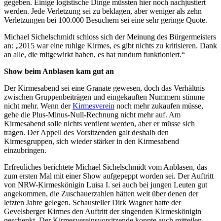
gegeben. Einige logistische Dinge müssten hier noch nachjustiert
werden. Jede Verletzung sei zu beklagen, aber weniger als zehn
Verletzungen bei 100.000 Besuchern sei eine sehr geringe Quote.
Michael Sichelschmidt schloss sich der Meinung des Bürgermeisters
an: „2015 war eine ruhige Kirmes, es gibt nichts zu kritisieren. Dank
an alle, die mitgewirkt haben, es hat rundum funktioniert.“
Show beim Anblasen kam gut an
Der Kirmesabend sei eine Granate gewesen, doch das Verhältnis
zwischen Gruppenbeiträgen und eingekauften Nummern stimme
nicht mehr. Wenn der
Kirmesverein
noch mehr zukaufen müsse,
gehe die Plus-Minus-Null-Rechnung nicht mehr auf. Am
Kirmesabend solle nichts verdient werden, aber er müsse sich
tragen. Der Appell des Vorsitzenden galt deshalb den
Kirmesgruppen, sich wieder stärker in den Kirmesabend
einzubringen.
Erfreuliches berichtete Michael Sichelschmidt vom Anblasen, das
zum ersten Mal mit einer Show aufgepeppt worden sei. Der Auftritt
von NRW-Kirmeskönigin Luisa I. sei auch bei jungen Leuten gut
angekommen, die Zuschauerzahlen hätten weit über denen der
letzten Jahre gelegen. Schausteller Dirk Wagner hatte der
Gevelsberger Kirmes den Auftritt der singenden Kirmeskönigin
geschenkt. Der Kirmesvereinsvorsitzende konnte auch mitteilen,