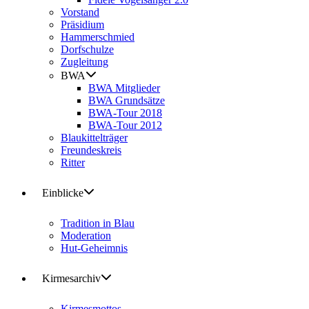
Vorstand
Präsidium
Hammerschmied
Dorfschulze
Zugleitung
BWA
BWA Mitglieder
BWA Grundsätze
BWA-Tour 2018
BWA-Tour 2012
Blaukittelträger
Freundeskreis
Ritter
Einblicke
Tradition in Blau
Moderation
Hut-Geheimnis
Kirmesarchiv
Kirmesmottos