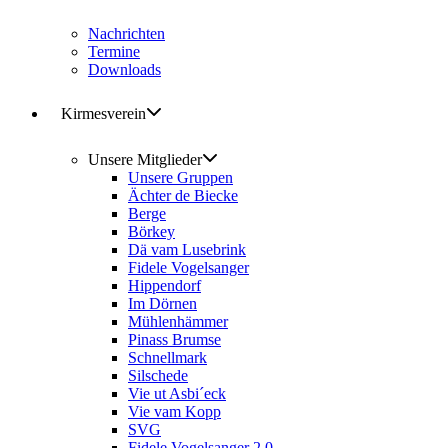
Nachrichten
Termine
Downloads
Kirmesverein
Unsere Mitglieder
Unsere Gruppen
Ächter de Biecke
Berge
Börkey
Dä vam Lusebrink
Fidele Vogelsanger
Hippendorf
Im Dörnen
Mühlenhämmer
Pinass Brumse
Schnellmark
Silschede
Vie ut Asbi´eck
Vie vam Kopp
SVG
Fidele Vogelsanger 2.0