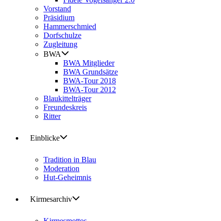
Vorstand
Präsidium
Hammerschmied
Dorfschulze
Zugleitung
BWA
BWA Mitglieder
BWA Grundsätze
BWA-Tour 2018
BWA-Tour 2012
Blaukittelträger
Freundeskreis
Ritter
Einblicke
Tradition in Blau
Moderation
Hut-Geheimnis
Kirmesarchiv
Kirmesmottos