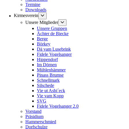
Termine
Downloads
Untermenü
Kirmesverein
anzeigen
Untermenü
Unsere Mitglieder
anzeigen
Unsere Gruppen
Ächter de Biecke
Berge
Börkey
Dä vam Lusebrink
Fidele Vogelsanger
Hippendorf
Im Dörnen
Mühlenhämmer
Pinass Brumse
Schnellmark
Silschede
Vie ut Asbi´eck
Vie vam Kopp
SVG
Fidele Vogelsanger 2.0
Vorstand
Präsidium
Hammerschmied
Dorfschulze