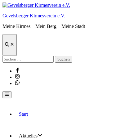
Zum
Inhalt
Gevelsberger Kirmesverein e.V.
springen
Meine Kirmes – Mein Berg – Meine Stadt
Suche
öffnen
Suchen
nach:
Facebook
Instagram
Whatsapp
Hauptmenü
Start
Aktuelles