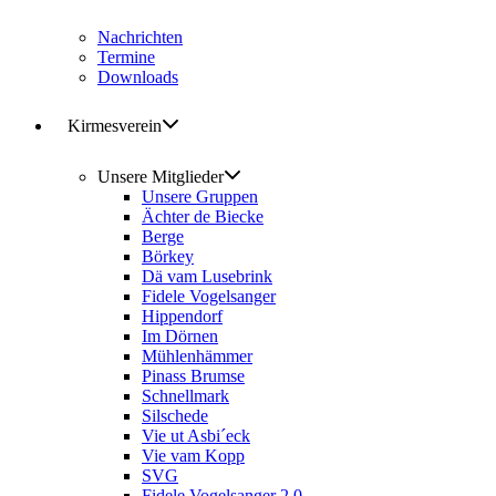
Nachrichten
Termine
Downloads
Kirmesverein
Unsere Mitglieder
Unsere Gruppen
Ächter de Biecke
Berge
Börkey
Dä vam Lusebrink
Fidele Vogelsanger
Hippendorf
Im Dörnen
Mühlenhämmer
Pinass Brumse
Schnellmark
Silschede
Vie ut Asbi´eck
Vie vam Kopp
SVG
Fidele Vogelsanger 2.0