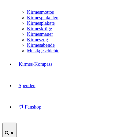
Kirmesmottos
Kirmesplaketten
Kirmesplakate
Kirmeskrüge
Kirmesmauer
Kirmeszug
Kirmesabende
Musikgeschichte
Kirmes-Kompass
Spenden
🛒 Fanshop
Suche