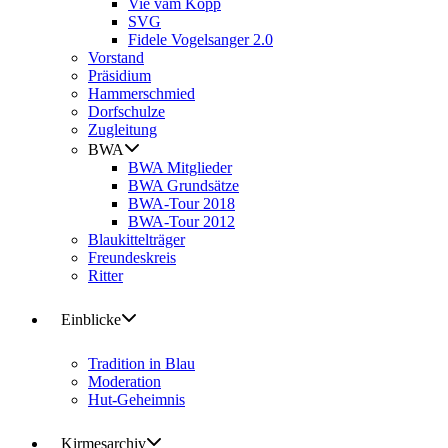
Vie vam Kopp
SVG
Fidele Vogelsanger 2.0
Vorstand
Präsidium
Hammerschmied
Dorfschulze
Zugleitung
BWA
BWA Mitglieder
BWA Grundsätze
BWA-Tour 2018
BWA-Tour 2012
Blaukittelträger
Freundeskreis
Ritter
Einblicke
Tradition in Blau
Moderation
Hut-Geheimnis
Kirmesarchiv