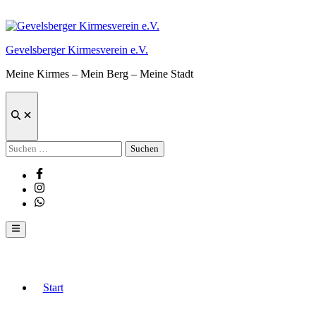
Zum
Inhalt
springen
Gevelsberger Kirmesverein e.V.
Meine Kirmes – Mein Berg – Meine Stadt
Suche
öffnen
Suchen
nach:
Facebook
Instagram
Whatsapp
Hauptmenü
Start