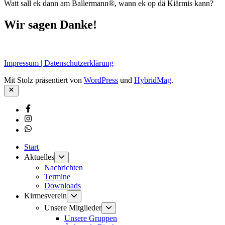
Watt sall ek dann am Ballermann®, wann ek op dä Kiärmis kann?
Wir sagen Danke!
Impressum | Datenschutzerklärung
Mit Stolz präsentiert von
WordPress
und
HybridMag
.
Schließen
Facebook
Instagram
Whatsapp
Start
Untermenü
Aktuelles
anzeigen
Nachrichten
Termine
Downloads
Untermenü
Kirmesverein
anzeigen
Untermenü
Unsere Mitglieder
anzeigen
Unsere Gruppen