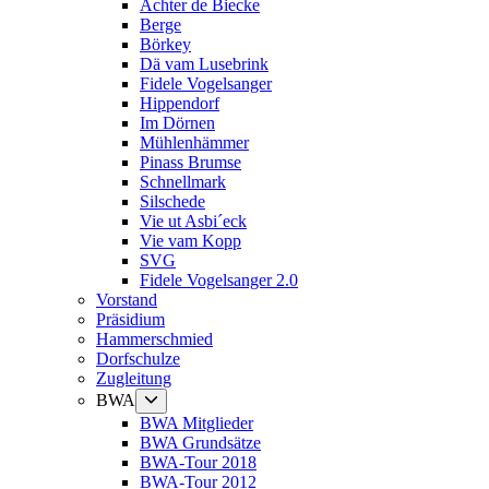
Ächter de Biecke
Berge
Börkey
Dä vam Lusebrink
Fidele Vogelsanger
Hippendorf
Im Dörnen
Mühlenhämmer
Pinass Brumse
Schnellmark
Silschede
Vie ut Asbi´eck
Vie vam Kopp
SVG
Fidele Vogelsanger 2.0
Vorstand
Präsidium
Hammerschmied
Dorfschulze
Zugleitung
Untermenü
BWA
anzeigen
BWA Mitglieder
BWA Grundsätze
BWA-Tour 2018
BWA-Tour 2012