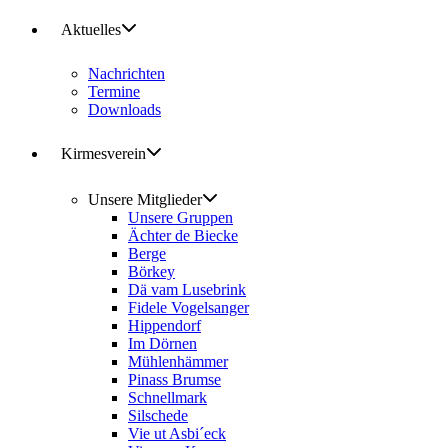
Aktuelles
Nachrichten
Termine
Downloads
Kirmesverein
Unsere Mitglieder
Unsere Gruppen
Ächter de Biecke
Berge
Börkey
Dä vam Lusebrink
Fidele Vogelsanger
Hippendorf
Im Dörnen
Mühlenhämmer
Pinass Brumse
Schnellmark
Silschede
Vie ut Asbi´eck